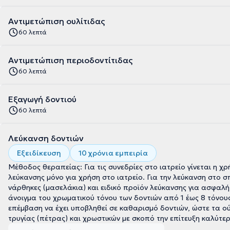
Αντιμετώπιση ουλίτιδας
60 λεπτά
Αντιμετώπιση περιοδοντίτιδας
60 λεπτά
Εξαγωγή δοντιού
60 λεπτά
Λεύκανση δοντιών
Εξειδίκευση
10 χρόνια εμπειρία
Μέθοδος θεραπείας: Για τις συνεδρίες στο ιατρείο γίνεται η χ
λεύκανσης μόνο για χρήση στο ιατρείο. Για την λεύκανση στο σ
νάρθηκες (μασελάκια) και ειδικό προϊόν λεύκανσης για ασφαλή
άνοιγμα του χρωματικού τόνου των δοντιών από 1 έως 8 τόνους
επέμβαση να έχει υποβληθεί σε καθαρισμό δοντιών, ώστε τα ούλα να είναι όσο το δυνατόν πιο υγιή και τα δόντια άνευ
τρυγίας (πέτρας) και χρωστικών με σκοπό την επίτευξη καλύτ