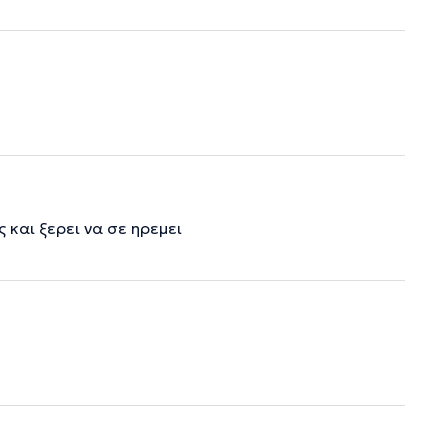
 και ξερει να σε ηρεμει