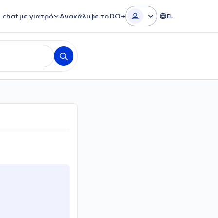
e chat με γιατρό
Ανακάλυψε το DO+
EL