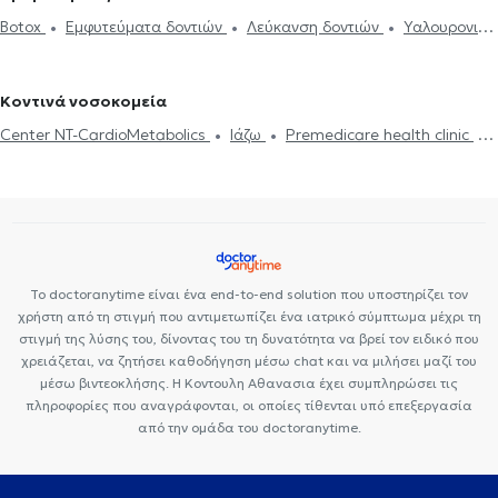
Απονεύρωση
Απόστημα δοντιού
Ξηροστομία
Αφθώδης
στον Άγιο Δημήτριο
Οδοντίατροι στο Κουκάκι
Οδοντίατροι στον
Botox
Εμφυτεύματα δοντιών
Λεύκανση δοντιών
Υαλουρονικό
στοματίτιδα
Υαλουρονικό Οξύ - Fillers
Όψεις ρητίνης
Όψεις
Νέο Κόσμο
Οδοντίατροι στον Κολωνό
Οδοντίατροι στο
Οξύ - Fillers
Καθαρισμός δοντιών
Ουλίτιδα - περιοδοντίτιδα
Πορσελάνης
Σιδεράκια
Γέφυρα δοντιών
Botox
Διάφανα
Περιστέρι
Οδοντίατροι στη Δάφνη
Ροχαλητό
Όψεις Πορσελάνης
Σφράγισμα δοντιού
σιδεράκια
Αισθητική οδοντιατρική
Κοντινά νοσοκομεία
Center NT-CardioMetabolics
Ιάζω
Premedicare health clinic
Premedicare Health Clinic
Bioclab Ιδιωτικά Πολυιατρεία
Το doctoranytime είναι ένα end-to-end solution που υποστηρίζει τον
χρήστη από τη στιγμή που αντιμετωπίζει ένα ιατρικό σύμπτωμα μέχρι τη
στιγμή της λύσης του, δίνοντας του τη δυνατότητα να βρεί τον ειδικό που
χρειάζεται, να ζητήσει καθοδήγηση μέσω chat και να μιλήσει μαζί του
μέσω βιντεοκλήσης. Η Κοντουλη Αθανασια έχει συμπληρώσει τις
πληροφορίες που αναγράφονται, οι οποίες τίθενται υπό επεξεργασία
από την ομάδα του doctoranytime.