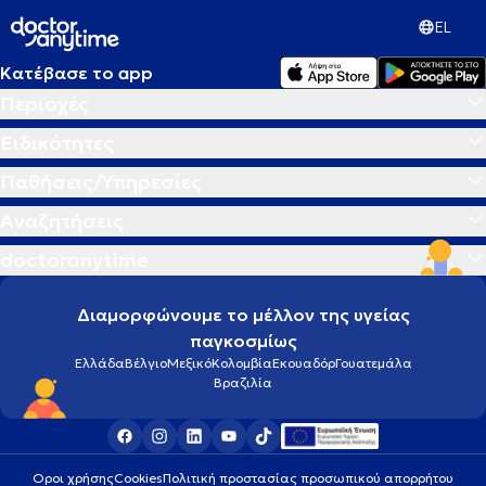
EL
Κατέβασε το app
Περιοχές
Ειδικότητες
Παθήσεις/Υπηρεσίες
Αναζητήσεις
doctoranytime
Διαμορφώνουμε το μέλλον της υγείας
παγκοσμίως
Ελλάδα
Βέλγιο
Μεξικό
Κολομβία
Εκουαδόρ
Γουατεμάλα
Βραζιλία
Οροι χρήσης
Cookies
Πολιτική προστασίας προσωπικού απορρήτου