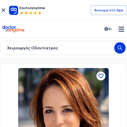
Doctoranytime
Άνοιγμα στο App
doctoranytime
EL
Χειρουργός Οδοντίατρος