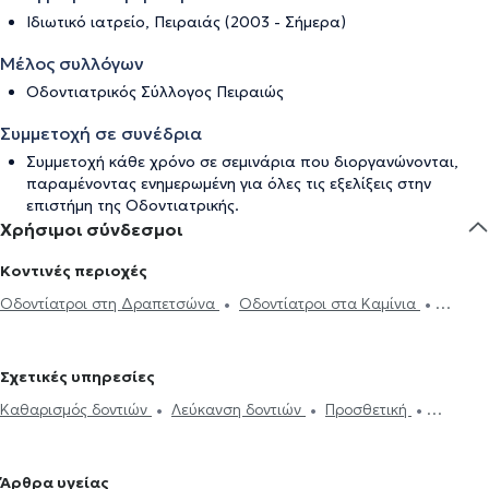
Ιδιωτικό ιατρείο, Πειραιάς (2003 - Σήμερα)
Μέλος συλλόγων
Οδοντιατρικός Σύλλογος Πειραιώς
Συμμετοχή σε συνέδρια
Συμμετοχή κάθε χρόνο σε σεμινάρια που διοργανώνονται,
παραμένοντας ενημερωμένη για όλες τις εξελίξεις στην
επιστήμη της Οδοντιατρικής.
Χρήσιμοι σύνδεσμοι
Κοντινές περιοχές
Οδοντίατροι στη Δραπετσώνα
Οδοντίατροι στα Καμίνια
Οδοντίατροι στο Κερατσίνι
Οδοντίατροι στη Νίκαια
Οδοντίατροι στο Μοσχάτο
Οδοντίατροι στην Καλλιθέα
Σχετικές υπηρεσίες
Οδοντίατροι στον Κορυδαλλό
Οδοντίατροι στο Παλαιό Φάληρο
Καθαρισμός δοντιών
Λεύκανση δοντιών
Προσθετική
Οδοντίατροι στο Αιγάλεω
Οδοντίατροι στη Νέα Σμύρνη
Σφράγισμα δοντιού
Ουλίτιδα - περιοδοντίτιδα
Εξαγωγή
Οδοντίατροι στον Άλιμο
Οδοντίατροι στα Πετράλωνα
φρονιμίτη
Εξαγωγή δοντιού
Εμφυτεύματα δοντιών
Οδοντίατροι στην Αθήνα
Οδοντίατροι στο Χαϊδάρι
Οδοντίατροι
Άρθρα υγείας