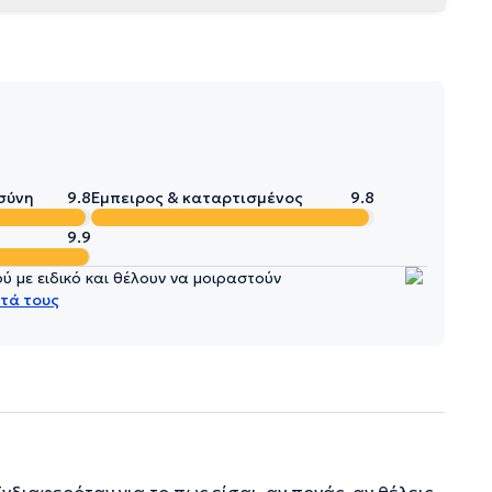
σύνη
9.8
Έμπειρος & καταρτισμένος
9.8
9.9
 με ειδικό και θέλουν να μοιραστούν
τά τους