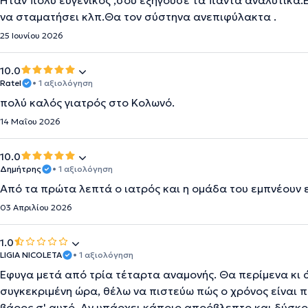
Ηταν πολύ ευγενικός ,σου εξηγούσε τα πάντα αναλυτικά.Ε
να σταματήσει κλπ.Θα τον σύστηνα ανεπιφύλακτα .
25 Ιουνίου 2026
10.0
Ratel
• 1 αξιολόγηση
πολύ καλός γιατρός στο Κολωνό.
14 Μαΐου 2026
10.0
Δημήτρης
• 1 αξιολόγηση
Από τα πρώτα λεπτά ο ιατρός και η ομάδα του εμπνέουν 
03 Απριλίου 2026
1.0
LIGIA NICOLETA
• 1 αξιολόγηση
Έφυγα μετά από τρία τέταρτα αναμονής. Θα περίμενα κι ά
συγκεκριμένη ώρα, θέλω να πιστεύω πώς ο χρόνος είναι π
βάρος σ' αυτό. Αν υπάρχει κάποιο απρόβλεπτο και δύσκο