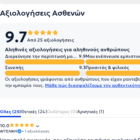
Αξιολογήσεις Ασθενών
9.7
Από 25 αξιολογήσεις
Αληθινές αξιολογήσεις για αληθινούς ανθρώπους
Διερεύνησε την περίπτωσή μου σε βάθος
9.9
Μου ενέπνευσε εμπιστο
Συνεπής
9.3
Προσιτός & φιλικός
Οι αξιολογήσεις γράφονται από ανθρώπους που είχαν ραντεβού
την εμπειρία τους.
Μάθε πώς διασφαλίζουμε την αυθεντικότη
Όλες (25)
Θετικές (24)
Ουδέτερες (0)
Αρνητικές (1)
10.0
ΑΓΓΕΛΙΚΗ
• 1 αξιολόγηση