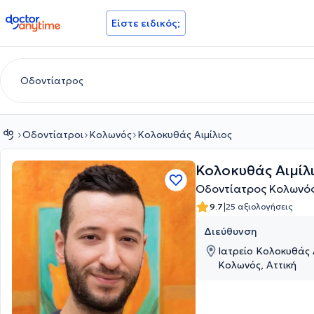
doctoranytime
Είστε ειδικός;
Οδοντίατροι
Κολωνός
Κολοκυθάς Αιμίλιος
Κολοκυθάς Αιμίλ
Οδοντίατρος Κολωνό
|
9.7
25 αξιολογήσεις
Διεύθυνση
Ιατρείο Κολοκυθάς Α
Κολωνός, Αττική