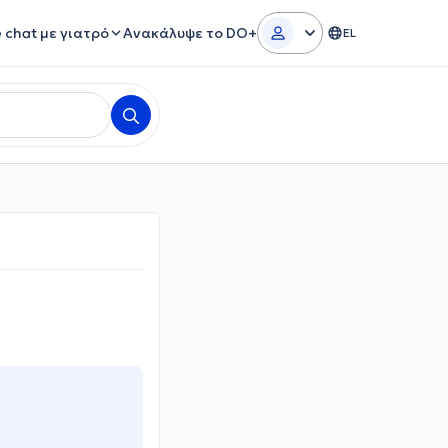
e chat με γιατρό
Ανακάλυψε το DO+
EL