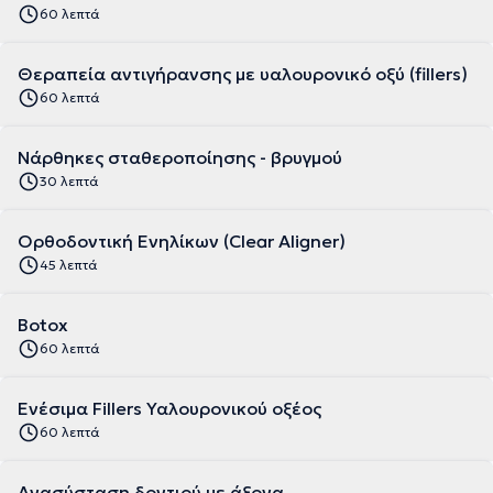
60 λεπτά
Θεραπεία αντιγήρανσης με υαλουρονικό οξύ (fillers)
60 λεπτά
Νάρθηκες σταθεροποίησης - βρυγμού
30 λεπτά
Ορθοδοντική Ενηλίκων (Clear Aligner)
45 λεπτά
Botox
60 λεπτά
Eνέσιμα Fillers Υαλουρονικού οξέος
60 λεπτά
Ανασύσταση δοντιού με άξονα