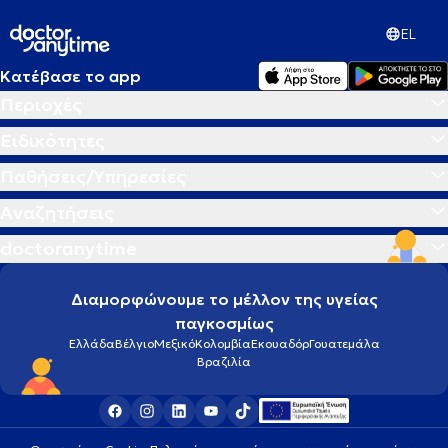
EL
Κατέβασε το app
Περιοχές
Ειδικότητες
Παθήσεις/Υπηρεσίες
Αναζητήσεις
doctoranytime
Διαμορφώνουμε το μέλλον της υγείας
παγκοσμίως
Ελλάδα
Βέλγιο
Μεξικό
Κολομβία
Εκουαδόρ
Γουατεμάλα
Βραζιλία