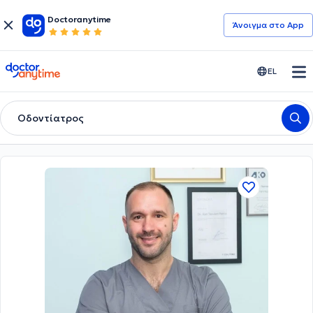
Doctoranytime
Άνοιγμα στο App
doctoranytime
EL
Οδοντίατρος