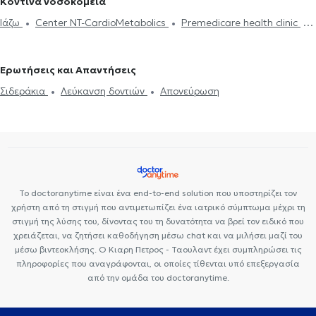
Κοντινά νοσοκομεία
Ιάζω
Center NT-CardioMetabolics
Premedicare health clinic
Bioclab Ιδιωτικά Πολυιατρεία
Premedicare Health Clinic
Ερωτήσεις και Απαντήσεις
Σιδεράκια
Λεύκανση δοντιών
Απονεύρωση
Το doctoranytime είναι ένα end-to-end solution που υποστηρίζει τον
χρήστη από τη στιγμή που αντιμετωπίζει ένα ιατρικό σύμπτωμα μέχρι τη
στιγμή της λύσης του, δίνοντας του τη δυνατότητα να βρεί τον ειδικό που
χρειάζεται, να ζητήσει καθοδήγηση μέσω chat και να μιλήσει μαζί του
μέσω βιντεοκλήσης. Ο Κιαρη Πετρος - Ταουλαντ έχει συμπληρώσει τις
πληροφορίες που αναγράφονται, οι οποίες τίθενται υπό επεξεργασία
από την ομάδα του doctoranytime.