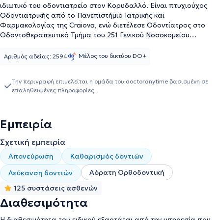
ιδιωτικό του οδοντιατρείο στον Κορυδαλλό. Είναι πτυχιούχος
Οδοντιατρικής από το Πανεπιστήμιο Ιατρικής και
Φαρμακολογίας της Craiova, ενώ διετέλεσε Οδοντίατρος στο
Οδοντοθεραπευτικό Τμήμα του 251 Γενικού Νοσοκομείου
Αεροπορίας και στο Οδοντιατρικό Κέντρο του Πολεμικού
Ναυτικού. Στο ιδιωτικό του ιατρείο αντιμετωπίζει πλήθος
Μέλος του δικτύου DO+
Αριθμός αδείας: 2594
περιστατικών, ενώ θα ήταν παράλειψη να μην αναφερθεί η
εξειδίκευσή του στη λεύκανση δοντιών, στην απονεύρωση και
Την περιγραφή επιμελείται η ομάδα του doctoranytime βασισμένη σε
στην αόρατη ορθοδοντική.
επαληθευμένες πληροφορίες.
Εμπειρία
Σχετική εμπειρία
Απονεύρωση
Καθαρισμός δοντιών
Αόρατη Ορθοδοντική
Λεύκανση δοντιών
125 συστάσεις ασθενών
Διαθεσιμότητα
Η διαθεσιμότητα του ειδικού εξαρτάται από την υπηρεσία που