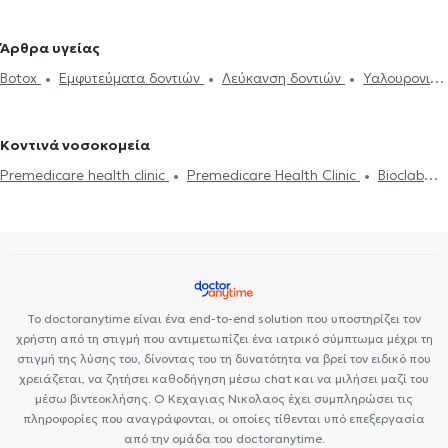
Σφράγισμα δοντιού
Ουλίτιδα - περιοδοντίτιδα
Εξαγωγή
Οδοντίατροι στο Γαλάτσι
Οδοντίατροι στην Πλατεία Μαβίλη
φρονιμίτη
Εξαγωγή δοντιού
Εμφυτεύματα δοντιών
Οδοντίατροι στο Μαρούσι
Οδοντίατροι στο Πολύγωνο
Άρθρα υγείας
Απονεύρωση
Απόστημα δοντιού
Ξηροστομία
Αφθώδης
Οδοντίατροι στην Κυψέλη
Οδοντίατροι στο Κολωνάκι
Botox
Εμφυτεύματα δοντιών
Λεύκανση δοντιών
Υαλουρονικό
στοματίτιδα
Υαλουρονικό Οξύ - Fillers
Όψεις ρητίνης
Όψεις
Οδοντίατροι στα Ιλίσια
Οδοντίατροι στου Γκύζη
Οδοντίατροι
Οξύ - Fillers
Καθαρισμός δοντιών
Ουλίτιδα - περιοδοντίτιδα
Πορσελάνης
Σιδεράκια
Γέφυρα δοντιών
Botox
Διάφανα
στην Καισαριανή
Οδοντίατροι στην Κάντζα
Ροχαλητό
Όψεις Πορσελάνης
Σφράγισμα δοντιού
σιδεράκια
Αισθητική οδοντιατρική
Κοντινά νοσοκομεία
Premedicare health clinic
Premedicare Health Clinic
Bioclab
Ιδιωτικά Πολυιατρεία
Center NT-CardioMetabolics
Ιάζω
Το doctoranytime είναι ένα end-to-end solution που υποστηρίζει τον
χρήστη από τη στιγμή που αντιμετωπίζει ένα ιατρικό σύμπτωμα μέχρι τη
στιγμή της λύσης του, δίνοντας του τη δυνατότητα να βρεί τον ειδικό που
χρειάζεται, να ζητήσει καθοδήγηση μέσω chat και να μιλήσει μαζί του
μέσω βιντεοκλήσης. Ο Κεχαγιας Νικολαος έχει συμπληρώσει τις
πληροφορίες που αναγράφονται, οι οποίες τίθενται υπό επεξεργασία
από την ομάδα του doctoranytime.