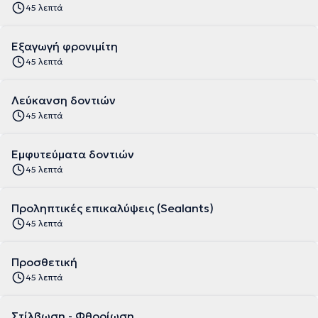
45 λεπτά
Εξαγωγή φρονιμίτη
45 λεπτά
Λεύκανση δοντιών
45 λεπτά
Εμφυτεύματα δοντιών
45 λεπτά
Προληπτικές επικαλύψεις (Sealants)
45 λεπτά
Προσθετική
45 λεπτά
Στίλβωση - Φθορίωση