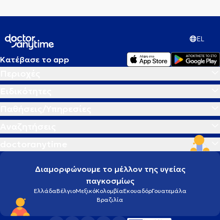
EL
Κατέβασε το app
Περιοχές
Ειδικότητες
Παθήσεις/Υπηρεσίες
Αναζητήσεις
doctoranytime
Διαμορφώνουμε το μέλλον της υγείας
παγκοσμίως
Ελλάδα
Βέλγιο
Μεξικό
Κολομβία
Εκουαδόρ
Γουατεμάλα
Βραζιλία