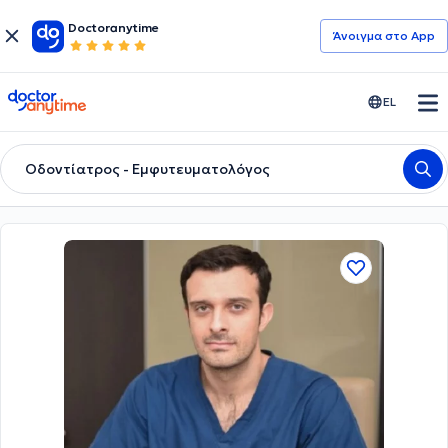
Doctoranytime
Άνοιγμα στο App
doctoranytime
EL
Oδοντίατρος - Eμφυτευματολόγος