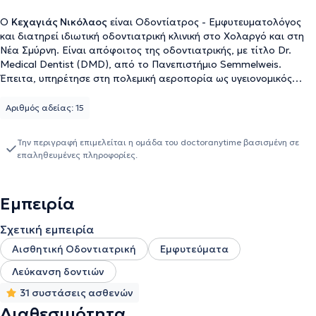
Ο
Κεχαγιάς Νικόλαος
είναι Oδοντίατρος - Eμφυτευματολόγος
και διατηρεί ιδιωτική οδοντιατρική κλινική στο Χολαργό και στη
Νέα Σμύρνη. Είναι απόφοιτος της οδοντιατρικής, με τίτλο Dr.
Medical Dentist (DMD), από το Πανεπιστήμιο Semmelweis.
Έπειτα, υπηρέτησε στη πολεμική αεροπορία ως υγειονομικός
οδοντίατρος. Τα επόμενα δυο χρόνια εργάστηκε στο
οδοντοπροσθετικό τμήμα του 251 Γενικού Νοσοκομείου
Αριθμός αδείας: 15
Αεροπορίας και, στη συνέχεια, για ένα χρόνο στο
γναθοπροσωπικό τμήμα του 401 Γενικού Στρατιωτικού
Την περιγραφή επιμελείται η ομάδα του doctoranytime βασισμένη σε
Νοσοκομείου Αθηνών. Παράλληλα, παρακολούθησε τεχνικές
επαληθευμένες πληροφορίες.
οστικής ανάπλασης και διαχείριση μαλακών ιστών με τη
διαδικασία PRGF στο Μainheim της Γερμανίας. Το 2012 μετέβη
στο Πανεπιστήμιο της Νέας Υόρκης (ΝΥU College of Dentistry),
Εμπειρία
όπου μετεκπαιδεύτηκε στο τομέα της εμφυτευματολογίας.
Επίσης, έχει παρακολουθήσει πλήθος οδοντιατρικών σεμιναρίων
Σχετική εμπειρία
τόσο για την αισθητική οδοντιατρική όσο και για την
εμφυτευματολογία. Τέλος, το οδοντιατρείο έχει εξοπλιστεί με
Αισθητική Οδοντιατρική
Εμφυτεύματα
όλα τα σύγχρονα μηχανήματα και προσφέρονται εξειδικευμένες
Λεύκανση δοντιών
υπηρεσίες σε όλο το φάσμα της οδοντιατρικής, ενώ διαθέτει
χώρο αποκλειστικά για την αποστείρωση των εργαλείων καθώς
31 συστάσεις ασθενών
εφαρμόζονται όλα τα πρωτόκολλα υγιεινής.
Διαθεσιμότητα