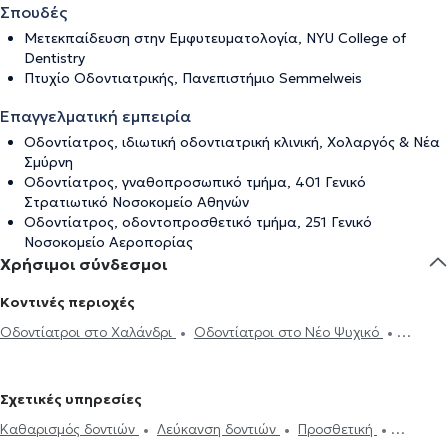
Σπουδές
Μετεκπαίδευση στην Εμφυτευματολογία, ΝΥU College of
Dentistry
Πτυχίο Οδοντιατρικής, Πανεπιστήμιο Semmelweis
Επαγγελματική εμπειρία
Οδοντίατρος, ιδιωτική οδοντιατρική κλινική, Χολαργός & Νέα
Σμύρνη
Οδοντίατρος, γναθοπροσωπικό τμήμα, 401 Γενικό
Στρατιωτικό Νοσοκομείο Αθηνών
Οδοντίατρος, οδοντοπροσθετικό τμήμα, 251 Γενικό
Νοσοκομείο Αεροπορίας
Χρήσιμοι σύνδεσμοι
Κοντινές περιοχές
Οδοντίατροι στο Χαλάνδρι
Οδοντίατροι στο Νέο Ψυχικό
Οδοντίατροι στην Αγία Παρασκευή
Οδοντίατροι στο Ψυχικό
Οδοντίατροι στην Αθήνα
Οδοντίατροι στα Βριλήσσια
Σχετικές υπηρεσίες
Οδοντίατροι στους Αμπελόκηπους
Οδοντίατροι στην Πανόρμου
Καθαρισμός δοντιών
Λεύκανση δοντιών
Προσθετική
Οδοντίατροι στου Γουδή
Οδοντίατροι στου Ζωγράφου