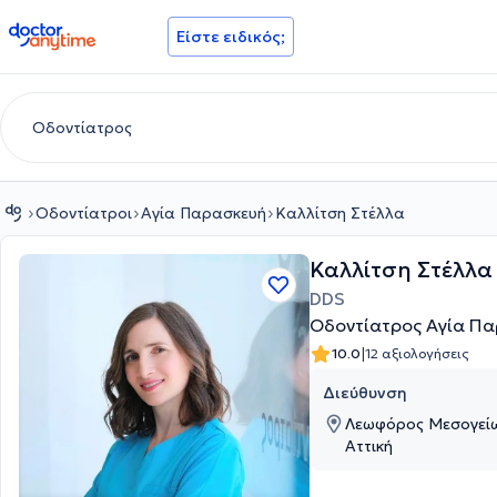
doctoranytime
Είστε ειδικός;
Οδοντίατροι
Αγία Παρασκευή
Καλλίτση Στέλλα
Καλλίτση Στέλλα
DDS
Οδοντίατρος Αγία Π
|
10.0
12 αξιολογήσεις
Διεύθυνση
Λεωφόρος Μεσογείω
Αττική