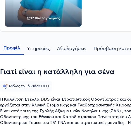
12 Φωτογραφίες
Προφίλ
Υπηρεσίες
Αξιολογήσεις
Πρόσβαση και ε
Γιατί είναι η κατάλληλη για σένα
Μέλος του δικτύου DO+
Η
Καλλίτση Στέλλα
DDS
είναι
Στρατιωτικός Οδοντίατρος
και δ
εργάζεται στην Κλινική Στοματικής και Γναθοπροσωπικής Χειρουρ
Είναι απόφοιτη της Σχολής Αξιωματικών Νοσηλευτικής (ΣΑΝ) , το
Οδοντιατρικής του Εθνικού και Καποδιστριακού Πανεπιστημίου Α
Οδοντιατρικό Τομέα του 251 ΓΝΑ και σε στρατιωτικές μονάδες . Η γιατρός παρέχει εξειδικευμένες υπηρεσίες και
αντιμετωπίζει πλήθος παθήσεων σε όλες τις ηλικιακές ομάδες ασθ