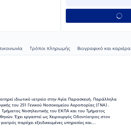
πικοινωνία
Τρόποι πληρωμής
Βιογραφικό και καριέρα
ιατηρεί ιδιωτικό ιατρείο στην Αγία Παρασκευή. Παράλληλα
γικής του 251 Γενικού Νοσοκομείου Αεροπορίας (ΓΝΑ) .
υ Τμήματος Νοσηλευτικής του ΕΚΠΑ και του Τμήματος
θηνών. Έχει εργαστεί ως Χειρουργός Οδοντίατρος στον
ενών, ενώ λαμβάνει μέρος σε συνέδρια και σεμινάρια για