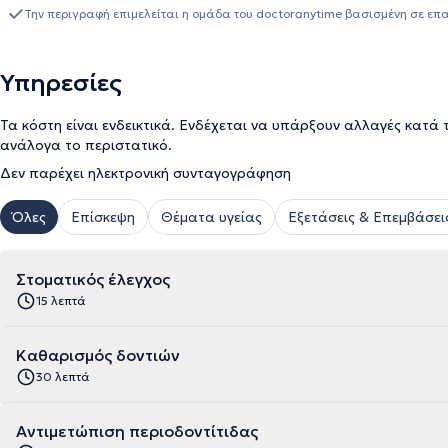
να παραμένει ενήμερη για τις εξελίξεις του κλάδου της.
Την περιγραφή επιμελείται η ομάδα του doctoranytime βασισμένη σε επ
Υπηρεσίες
Τα κόστη είναι ενδεικτικά. Ενδέχεται να υπάρξουν αλλαγές κατά 
ανάλογα το περιστατικό.
Δεν παρέχει ηλεκτρονική συνταγογράφηση
Όλες
Επίσκεψη
Θέματα υγείας
Εξετάσεις & Επεμβάσει
Στοματικός έλεγχος
15 λεπτά
Καθαρισμός δοντιών
30 λεπτά
Αντιμετώπιση περιοδοντίτιδας