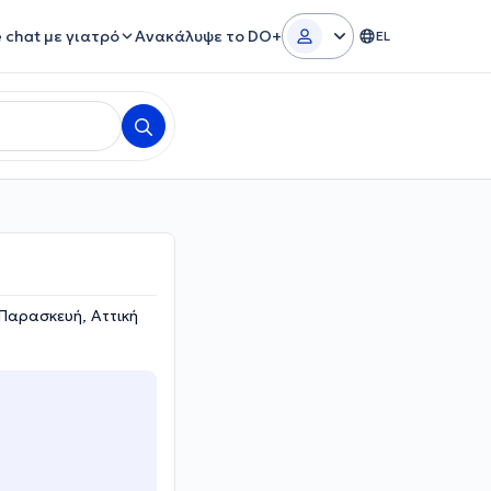
e chat με γιατρό
Ανακάλυψε το DO+
EL
Παρασκευή, Αττική