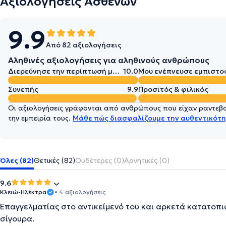
Αξιολογήσεις Ασθενών
9.9
Από 82 αξιολογήσεις
Αληθινές αξιολογήσεις για αληθινούς ανθρώπους
Διερεύνησε την περίπτωσή μου σε βάθος
10.0
Μου ενέπνευσε εμπιστο
Συνεπής
9.9
Προσιτός & φιλικός
Οι αξιολογήσεις γράφονται από ανθρώπους που είχαν ραντεβού
την εμπειρία τους.
Μάθε πώς διασφαλίζουμε την αυθεντικότη
Όλες (82)
Θετικές (82)
Ουδέτερες (0)
Αρνητικές (0)
9.6
Κλειώ-Ηλέκτρα
• 4 αξιολογήσεις
Επαγγελματίας στο αντικείμενό του και αρκετά κατατοπι
σίγουρα.