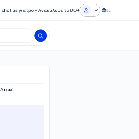
e chat με γιατρό
Ανακάλυψε το DO+
EL
 Αττική