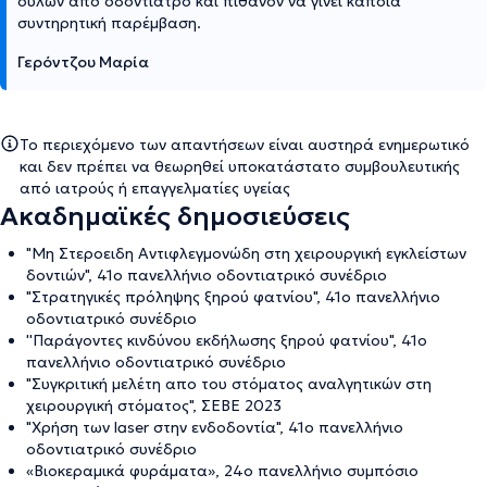
ούλων απο οδοντίατρο και πιθανόν να γίνει κάποια
συντηρητική παρέμβαση.
Γερόντζου Μαρία
Το περιεχόμενο των απαντήσεων είναι αυστηρά ενημερωτικό
και δεν πρέπει να θεωρηθεί υποκατάστατο συμβουλευτικής
από ιατρούς ή επαγγελματίες υγείας
Ακαδημαϊκές δημοσιεύσεις
"Μη Στεροειδη Αντιφλεγμονώδη στη χειρουργική εγκλείστων
δοντιών", 41ο πανελλήνιο οδοντιατρικό συνέδριο
"Στρατηγικές πρόληψης ξηρού φατνίου", 41ο πανελλήνιο
οδοντιατρικό συνέδριο
''Παράγοντες κινδύνου εκδήλωσης ξηρού φατνίου", 41ο
πανελλήνιο οδοντιατρικό συνέδριο
"Συγκριτική μελέτη απο του στόματος αναλγητικών στη
χειρουργική στόματος", ΣΕΒΕ 2023
"Χρήση των laser στην ενδοδοντία", 41ο πανελλήνιο
οδοντιατρικό συνέδριο
«Βιοκεραμικά φυράματα», 24ο πανελλήνιο συμπόσιο