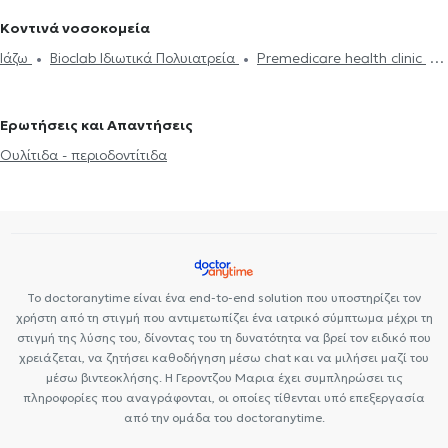
Ροχαλητό
Όψεις Πορσελάνης
Σφράγισμα δοντιού
σιδεράκια
Αισθητική οδοντιατρική
Κοντινά νοσοκομεία
Ιάζω
Bioclab Ιδιωτικά Πολυιατρεία
Premedicare health clinic
Premedicare Health Clinic
Center NT-CardioMetabolics
Ερωτήσεις και Απαντήσεις
Ουλίτιδα - περιοδοντίτιδα
Το doctoranytime είναι ένα end-to-end solution που υποστηρίζει τον
χρήστη από τη στιγμή που αντιμετωπίζει ένα ιατρικό σύμπτωμα μέχρι τη
στιγμή της λύσης του, δίνοντας του τη δυνατότητα να βρεί τον ειδικό που
χρειάζεται, να ζητήσει καθοδήγηση μέσω chat και να μιλήσει μαζί του
μέσω βιντεοκλήσης. Η Γεροντζου Μαρια έχει συμπληρώσει τις
πληροφορίες που αναγράφονται, οι οποίες τίθενται υπό επεξεργασία
από την ομάδα του doctoranytime.