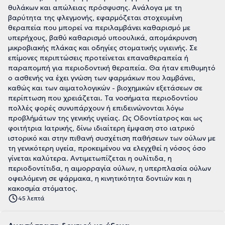
θυλάκων και απώλειας πρόσφυσης. Ανάλογα με τη
βαρύτητα της φλεγμονής, εφαρμόζεται στοχευμένη
θεραπεία που μπορεί να περιλαμβάνει καθαρισμό με
υπερήχους, βαθύ καθαρισμό υποουλικά, απομάκρυνση
μικροβιακής πλάκας και οδηγίες στοματικής υγιεινής. Σε
επίμονες περιπτώσεις προτείνεται επαναθεραπεία ή
παραπομπή για περιοδοντική θεραπεία. Θα ήταν επιθυμητό
ο ασθενής να έχει γνώση των φαρμάκων που λαμβάνει,
καθώς και των αιματολογικών - βιοχημικών εξετάσεων σε
περίπτωση που χρειάζεται. Τα νοσήματα περιοδοντίου
πολλές φορές συνυπάρχουν ή επιδεινώνονται λόγω
προβλήμάτων της γενικής υγείας. Ως Οδοντίατρος και ως
φοιτήτρια Ιατρικής, δίνω ιδιαίτερη έμφαση στο ιατρικό
ιστορικό και στην πιθανή συσχέτιση παθήσεων των ούλων με
τη γενικότερη υγεία, προκειμένου να ελεγχθεί η νόσος όσο
γίνεται καλύτερα. Αντιμετωπίζεται η ουλίτιδα, η
περιοδοντίτιδα, η αιμορραγία ούλων, η υπερπλασία ούλων
οφειλόμενη σε φάρμακα, η κινητικότητα δοντιών και η
κακοσμία στόματος.
45 λεπτά