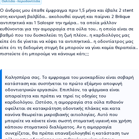
Ουλίτιδα - περιοδοντίτιδα
Ο άνδρας μου έπαθε έμφραγμα πριν 1,5 μήνα και έβαλε 2 stent
στη κεντρική βαλβίδα.. ακολουθεί αγωγή και παίρνει 2 Brilique
αντιπηκτικά και 1 Salospir την ημέρα.. τα οποία μάλλον
ευθύνονται για την αιμορραγία στα ούλα του.. η οποία είναι σε
βαθμό που του δυσκολεύει τη ζωή πλέον.. η καρδιολόγος μας
είπε ότι δε γίνεται να κόψει τα αντιπηκτικά.. η οδοντίατρος μας
είπε ότι τη δεδομένη στιγμή δε μπορούν να γίνει καμία θεραπεία..
πιστεύετε ότι μπορούμε να κάνουμε κάτι;;;
Καλησπέρα σας. Το εμφραγμα του μυοκαρδίου είναι σοβαρή
κατάσταση και συστήνεται το πρώτο εξάμηνο αποφυγή
οδοντιατρικών εργασιών. Επιπλέον, τα φάρμακα είναι
απαραίτητα και πρέπει να τηρεί τις οδηγίες του
καρδιολόγου. Ωστόσο, η αιμορραγία στα ούλα πιθανόν
οφείλεται σε κατακράτηση οδοντικής πλάκας και κατα
κανόνα θεωρείται μικροβιακής αιτιολογίας. Αυτό που
μπορείτε να κάνετε είναι σωστή στοματική υγιεινή και χρήση
κάποιου στοματικού διαλύματος. Αν η αιμορραγία
συνεχίζεται, θα πρέπει επαναξιολογηθεί η κατάσταση των