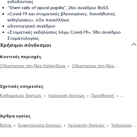
ενδοδοντίας
“Stem cells of apical papilla”, 26o συνέδριο BaSS
«Covid-19 και στοματικός βλεννογόνος. Ασυνήθιστες
εκδηλώσεις», 40ο πανελλήνιο
οδοντιατρικό συνέδριο
«Στοματικές εκδηλώσεις λόγω Covid-19», 58ο συνέδριο
Στοματολογίας
Χρήσιμοι σύνδεσμοι
Κοντινές περιοχές
Οδοντίατροι στη Νέα Χαλκηδόνα
Οδοντίατροι στη Νέα
Φιλαδέλφεια
Οδοντίατροι στο Ίλιον
Οδοντίατροι στα Άνω
Πατήσια
Οδοντίατροι στην Αθήνα
Οδοντίατροι στα Πατήσια
Σχετικές υπηρεσίες
Οδοντίατροι στη Νέα Ιωνία
Οδοντίατροι στο Γαλάτσι
Καθαρισμός δοντιών
Λεύκανση δοντιών
Προσθετική
Οδοντίατροι στα Κάτω Πατήσια
Οδοντίατροι στο Περιστέρι
Σφράγισμα δοντιού
Ουλίτιδα - περιοδοντίτιδα
Εξαγωγή
Οδοντίατροι στις Αχαρνές
Οδοντίατροι στην Πετρούπολη
φρονιμίτη
Εξαγωγή δοντιού
Εμφυτεύματα δοντιών
Οδοντίατροι στα Σεπόλια
Οδοντίατροι στην Κυψέλη
Άρθρα υγείας
Απονεύρωση
Απόστημα δοντιού
Ξηροστομία
Αφθώδης
Οδοντίατροι στο Νέο Ηράκλειο
Οδοντίατροι στην Πλατεία Αττικής
Botox
Εμφυτεύματα δοντιών
Λεύκανση δοντιών
Υαλουρονικό
στοματίτιδα
Υαλουρονικό Οξύ - Fillers
Όψεις ρητίνης
Όψεις
Οδοντίατροι στον Κολωνό
Οδοντίατροι στη Μεταμόρφωση
Οξύ - Fillers
Καθαρισμός δοντιών
Ουλίτιδα - περιοδοντίτιδα
Πορσελάνης
Σιδεράκια
Γέφυρα δοντιών
Botox
Διάφανα
Οδοντίατροι στο Χαλάνδρι
Οδοντίατροι στο Πεδίον του Άρεως