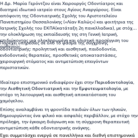
Η Δρ. Μαρία Γερόντζου είναι Χειρουργός Οδοντίατρος και
διατηρεί ιδιωτικό ιατρείο στους Αγίους Αναργύρους. Είναι
απόφοιτη της Οδοντιατρικής Σχολής του Αριστοτελείου
Πανεπιστημίου Θεσσαλονίκης («Λίαν Καλώς») και φοιτήτρια της
Ιατρικής Σχολής του ΕΚΠΑ(κατάταξη 2η πανελλαδικα), με στόχο
την ολοκλήρωση της εκπαίδευσής της στη Γενική Ιατρική,
επιδιώκοντας μια ολοκληρωμένη και ολιστική προσέγγιση του
Παρέχει υπηρεσίες σε όλο το φάσμα της σύγχρονης
ασθενούς.
οδοντιατρικής: προληπτική και αισθητική, παιδοδοντία,
ενδοδοντικές θεραπείες, προσθετικές αποκαταστάσεις,
χειρουργική στόματος και αντιμετώπιση επειγόντων
περιστατικών.
Ιδιαίτερο επιστημονικό ενδιαφέρον έχει στην
Περιοδοντολογία
,
την
Αισθητική Οδοντιατρική
και την
Εμφυτευματολογία
, με
στόχο τη λειτουργική και αισθητική αποκατάσταση του
χαμόγελου.
Επίσης αναλαμβάνει τη φροντίδα παιδιών όλων των ηλικιών,
δημιουργώντας ένα φιλικό και ασφαλές περιβάλλον, με στόχο την
πρόληψη, την έγκαιρη διάγνωση και τη σύγχρονη θεραπευτική
αντιμετώπιση κάθε οδοντιατρικής ανάγκης.
Έχει συμμετάσχει ενεργά σε πανελλήνια και διεθνή επιστημονικά