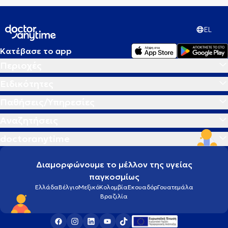
EL
Κατέβασε το app
Περιοχές
Ειδικότητες
Παθήσεις/Υπηρεσίες
Αναζητήσεις
doctoranytime
Διαμορφώνουμε το μέλλον της υγείας
παγκοσμίως
Ελλάδα
Βέλγιο
Μεξικό
Κολομβία
Εκουαδόρ
Γουατεμάλα
Βραζιλία