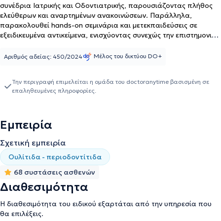
συνέδρια Ιατρικής και Οδοντιατρικής, παρουσιάζοντας πλήθος
ελεύθερων και αναρτημένων ανακοινώσεων. Παράλληλα,
παρακολουθεί hands-on σεμινάρια και μετεκπαιδεύσεις σε
εξειδικευμένα αντικείμενα, ενισχύοντας συνεχώς την επιστημονική
της κατάρτιση. Τέλος, συμβάλλει στη θεωρητική εκπαίδευση
Οδοντιάτρων που προετοιμάζονται για την αναγνώριση των
Μέλος του δικτύου DO+
Αριθμός αδείας: 450/2024
πτυχίων τους,διατηρώντας συνεχή επαφή με την εκπαιδευτική και
ακαδημαϊκή δραστηριότητα.
Την περιγραφή επιμελείται η ομάδα του doctoranytime βασισμένη σε
επαληθευμένες πληροφορίες.
Εμπειρία
Σχετική εμπειρία
Ουλίτιδα - περιοδοντίτιδα
68 συστάσεις ασθενών
Διαθεσιμότητα
Η διαθεσιμότητα του ειδικού εξαρτάται από την υπηρεσία που
θα επιλέξεις.