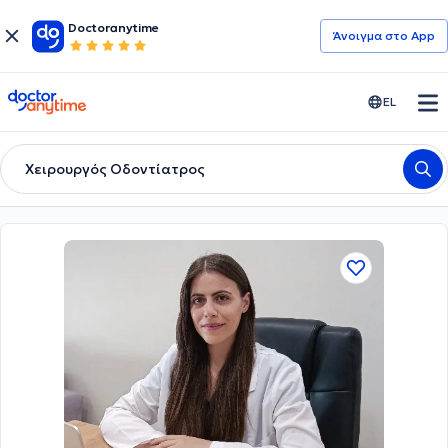
Doctoranytime
Άνοιγμα στο App
doctoranytime
EL
Χειρουργός Οδοντίατρος