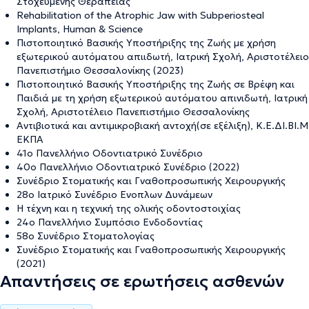
Στοχευμένης Θεραπείας
Rehabilitation of the Atrophic Jaw with Subperiosteal
Implants, Human & Science
Πιστοποιητικό Βασικής Υποστήριξης της Ζωής με χρήση
εξωτερικού αυτόματου απιιδωτή, Ιατρική Σχολή, Αριστοτέλειο
Πανεπιστήμιο Θεσσαλονίκης (2023)
Πιστοποιητικό Βασικής Υποστήριξης της Ζωής σε Βρέφη και
Παιδιά με τη χρήση εξωτερικού αυτόματου απινιδωτή, Ιατρική
Σχολή, Αριστοτέλειο Πανεπιστήμιο Θεσσαλονίκης
Αντιβιοτικά και αντιμικροβιακή αντοχή(σε εξέλιξη), Κ.Ε.ΔΙ.ΒΙ.Μ
ΕΚΠΑ
41ο Πανελλήνιο Οδοντιατρικό Συνέδριο
40ο Πανελλήνιο Οδοντιατρικό Συνέδριο (2022)
Συνέδριο Στοματικής και Γναθοπροσωπικής Χειρουργικής
28ο Ιατρικό Συνέδριο Ενοπλων Δυνάμεων
Η τέχνη και η τεχνική της ολικής οδοντοστοιχίας
24ο Πανελλήνιο Συμπόσιο Ενδοδοντίας
58ο Συνέδριο Στοματολογίας
Συνέδριο Στοματικής και Γναθοπροσωπικής Χειρουργικής
(2021)
Απαντήσεις σε ερωτήσεις ασθενών