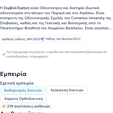
Η
Ζερβού Ειρήνη
είναι Οδοντίατρος και διατηρεί ιδιωτικά
οδοντιατρεία στο κέντρο του Πειραιά και στο Αιγάλεω. Είναι
απόφοιτη της Οδοντιατρικής Σχολής του Comenius University της
Σλοβακίας, καθώς και της Γενετικής και Βιοϊατρικής από το
Πανεπιστήμιο Bradford του Ηνωμένου Βασιλείου. Είναι assistant
instructor στα εκπαιδευτικά σεμινάρια Προληπτικής
Οδοντιατρικής iTop (individual Training Oral Prophylaxis), έχοντας
Μέλος του δικτύου DO+
Αριθμός αδείας: ΑΜ 2502
βοηθήσει στην εκπαίδευση οδοντιάτρων πάνω στην πρόληψη σε
πολλές χώρες της Ευρώπης. Οι σπουδές της και η εμπειρία της,
Την περιγραφή επιμελείται η ομάδα του doctoranytime βασισμένη σε
την έχουν εξοπλίσει με τις κατάλληλες γνώσεις, ώστε στο ιδιωτικό
επαληθευμένες πληροφορίες.
της ιατρείο να παρέχει πλήθος εξειδικευμένων υπηρεσιών που
ανταποκρίνονται στις ανάγκες των ασθενών της, με γνώμονα
πάντα την ασφάλειά τους. ΄Εχει εργαστεί ως εξωτερικός
Εμπειρία
συνεργάτης σε ιδιωτικά ιατρεία στα πλαίσια της αισθητικής
οδοντιατρικής και έχει παρακολουθήσει πλήθος πρακτικών και
Σχετική εμπειρία
θεωρητικών σεμιναρίων στο πλαίσιο της συνεχούς εκπαίδευσής
της. Τέλος, η γιατρός είναι μέλος του Οδοντιατρικού Συλλόγου
Λεύκανση δοντιών
Καθαρισμός δοντιών
Πειραιά.
Αόρατη Ορθοδοντική
219 συστάσεις ασθενών