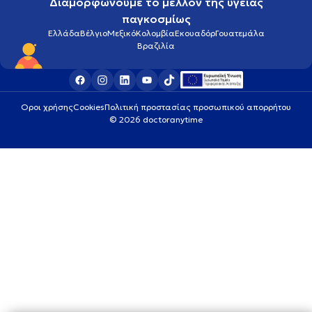
Διαμορφώνουμε το μέλλον της υγείας
παγκοσμίως
Ελλάδα
Βέλγιο
Μεξικό
Κολομβία
Εκουαδόρ
Γουατεμάλα
Βραζιλία
Οροι χρήσης
Cookies
Πολιτική προστασίας προσωπικού απορρήτου
© 2026 doctoranytime