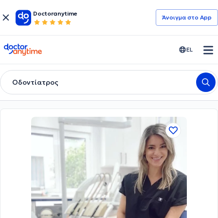
Doctoranytime
Άνοιγμα στο App
doctoranytime
EL
Οδοντίατρος