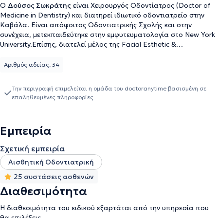
Ο
Δούσος Σωκράτης
είναι Χειρουργός Οδοντίατρος (Doctor of
Medicine in Dentistry) και διατηρεί ιδιωτικό οδοντιατρείο στην
Καβάλα. Είναι απόφοιτος Οδοντιατρικής Σχολής και στην
συνέχεια, μετεκπαιδεύτηκε στην εμφυτευματολογία στο New York
University.Επίσης, διατελεί μέλος της Facial Esthetic &
Rejuvenation Academy of Greece (FERA) καθώς αναλαμβάνει μη
επεμβατικές παρεμβάσεις στην περιοχή του προσώπου (fillers,
Αριθμός αδείας: 34
αυτόλογη μεσοθεραπεία PRP). Στο οδοντιατρείο του
αναλαμβάνει περιστατικά που άπτονται όλου του φάσματος της
Την περιγραφή επιμελείται η ομάδα του doctoranytime βασισμένη σε
χειρουργικής οδοντιατρικής, ορθοδοντικής, θεραπείες με χρήση
επαληθευμένες πληροφορίες.
laser, ενδοδοντικές θεραπείες (απονευρώσεις), ενώ αξίζει να
σημειωθεί ότι εξειδικεύεται στην αισθητική οδοντιατρική(όψεις
πορσελάνης, όψεις ρητίνης, σχεδιασμός χαμόγελου DSD), στα
Εμπειρία
εμφυτεύματα και στη λεύκανση δοντιών.
Σχετική εμπειρία
Αισθητική Οδοντιατρική
25 συστάσεις ασθενών
Διαθεσιμότητα
Η διαθεσιμότητα του ειδικού εξαρτάται από την υπηρεσία που
θα επιλέξεις.