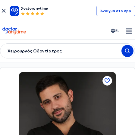
Doctoranytime
Άνοιγμα στο App
doctoranytime
EL
Χειρουργός Οδοντίατρος