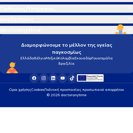
Παθήσεις/Υπηρεσίες
Αναζητήσεις
doctoranytime
Διαμορφώνουμε το μέλλον της υγείας
παγκοσμίως
Ελλάδα
Βέλγιο
Μεξικό
Κολομβία
Εκουαδόρ
Γουατεμάλα
Βραζιλία
Οροι χρήσης
Cookies
Πολιτική προστασίας προσωπικού απορρήτου
© 2026 doctoranytime