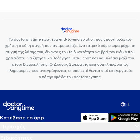
Οξύ - Fillers
Καθαρισμός δοντιών
Ουλίτιδα - περιοδοντίτιδα
Πορσελάνης
Σιδεράκια
Γέφυρα δοντιών
Botox
Διάφανα
Ροχαλητό
Όψεις Πορσελάνης
Σφράγισμα δοντιού
σιδεράκια
Αισθητική οδοντιατρική
Το doctoranytime είναι ένα end-to-end solution που υποστηρίζει τον
χρήστη από τη στιγμή που αντιμετωπίζει ένα ιατρικό σύμπτωμα μέχρι τη
στιγμή της λύσης του, δίνοντας του τη δυνατότητα να βρεί τον ειδικό που
χρειάζεται, να ζητήσει καθοδήγηση μέσω chat και να μιλήσει μαζί του
μέσω βιντεοκλήσης. Ο Δουσος Σωκρατης έχει συμπληρώσει τις
πληροφορίες που αναγράφονται, οι οποίες τίθενται υπό επεξεργασία
από την ομάδα του doctoranytime.
EL
Κατέβασε το app
Περιοχές
Ειδικότητες