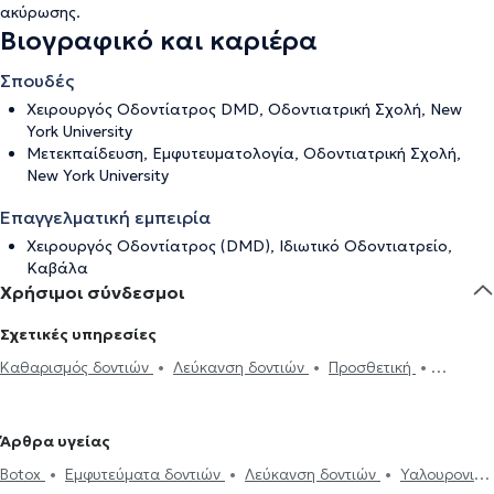
ακύρωσης
.
Βιογραφικό και καριέρα
Σπουδές
Χειρουργός Οδοντίατρος DMD, Οδοντιατρική Σχολή, New
York University
Mετεκπαίδευση, Εμφυτευματολογία, Οδοντιατρική Σχολή,
New York University
Επαγγελματική εμπειρία
Χειρουργός Οδοντίατρος (DMD), Ιδιωτικό Οδοντιατρείο,
Καβάλα
Χρήσιμοι σύνδεσμοι
Σχετικές υπηρεσίες
Καθαρισμός δοντιών
Λεύκανση δοντιών
Προσθετική
Σφράγισμα δοντιού
Ουλίτιδα - περιοδοντίτιδα
Εξαγωγή
φρονιμίτη
Εξαγωγή δοντιού
Εμφυτεύματα δοντιών
Άρθρα υγείας
Απονεύρωση
Απόστημα δοντιού
Ξηροστομία
Αφθώδης
Botox
Εμφυτεύματα δοντιών
Λεύκανση δοντιών
Υαλουρονικό
στοματίτιδα
Υαλουρονικό Οξύ - Fillers
Όψεις ρητίνης
Όψεις