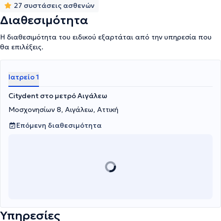
ομάδα της Citydent ακολουθεί τις εξελίξεις με συμμετοχή σε
27 συστάσεις ασθενών
συνέδρια και επιμορφωτικά σεμινάρια σε Ελλάδα και εξωτερικό.
Διαθεσιμότητα
Διαθέτει την τεχνογνωσία για την εφαρμογή των πιο σύγχρονων
διαθέσιμων μεθόδων της οδοντιατρικής επιστήμης και την
Η διαθεσιμότητα του ειδικού εξαρτάται από την υπηρεσία που
υιοθέτηση των νέων τεχνολογιών που διασφαλίζουν μια
θα επιλέξεις.
ολοκληρωμένη εμπειρία οδοντιατρικής φροντίδας.
Ιατρείο 1
Citydent στο μετρό Αιγάλεω
Μοσχονησίων 8, Αιγάλεω, Αττική
Επόμενη διαθεσιμότητα
Υπηρεσίες