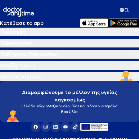
EL
Κατέβασε το app
Περιοχές
Ειδικότητες
Παθήσεις/Υπηρεσίες
Αναζητήσεις
doctoranytime
Διαμορφώνουμε το μέλλον της υγείας
παγκοσμίως
Ελλάδα
Βέλγιο
Μεξικό
Κολομβία
Εκουαδόρ
Γουατεμάλα
Βραζιλία
Οροι χρήσης
Cookies
Πολιτική προστασίας προσωπικού απορρήτου