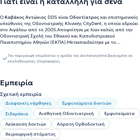
Γιατί είναι η κατάλληλη για σένα
Ο
Καβάκος Αντώνιος
DDS είναι
Οδοντίατρος
και επιστημονικός
υπεύθυνος της Οδοντιατρικής Κλινικής CityDent, η οποία εδρεύει
στο Αιγάλεω από το 2005.Αποφοίτησε με λίαν καλώς από την
Οδοντιατρική Σχολή του Εθνικού και Καποδιστριακού
Πανεπιστημίου Αθηνών (ΕΚΠΑ).Μετεκπαιδεύτηκε με το
πρόγραμμα προηγμένης εμφυτευματολογίας του New York
University – College of Dentistry. Το πρόγραμμα είχε τίτλο
Την περιγραφή επιμελείται η ομάδα του doctoranytime βασισμένη σε
“Current Concepts in American Dentistry: Implantology and Oral
επαληθευμένες πληροφορίες.
Rehabilitation”.Έχει παρακολουθήσει πληθώρα σεμιναρίων στον
τομέα της Αισθητικής Οδοντιατρικής και των εμφυτευμάτων.Τα
τελευταία χρόνια ασχολείται αποκλειστικά με την χειρουργική
Εμπειρία
τοποθέτηση οδοντικών εμφυτευμάτων και τις τεχνικές οστικής
ανάπλασης.Η επιστημονική ομάδα της Citydent βρίσκεται πάντα
Σχετική εμπειρία
στο πλευρό των ασθενών και σχεδιάζει μαζί με τον ασθενή τις
Διαφανείς νάρθηκες
Εμφυτεύματα δοντιών
λύσεις που ανταποκρίνονται στις ανάγκες του δικού του
χαμόγελου. Η άρτια κατάρτιση, η πείρα και η εξειδίκευση, με την
Αισθητική Οδοντιατρική
Εμφυτεύματα
Σιδεράκια
υποστήριξη του τεχνολογικού εξοπλισμού της κλινικής,
διασφαλίζουν ότι όλα τα οδοντιατρικά περιστατικά, από τα πιο
Λεύκανση δοντιών
Αόρατη Ορθοδοντική
απλά μέχρι και τα πιο περίπλοκα, αντιμετωπίζονται με ποιότητα,
Χειρουργική στόματος
ασφάλεια και με τη μεγαλύτερη δυνατή άνεση για τον ασθενή. Η