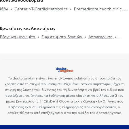
Κοντινά νοσοκομεία
Ιάζω
Center NT-CardioMetabolics
Premedicare health clinic
Bioclab Ιδιωτικά Πολυιατρεία
Premedicare Health Clinic
Ερωτήσεις και Απαντήσεις
Εξαγωγή φρονιμίτη
Εμφυτεύματα δοντιών
Απονεύρωση
Σφράγισμα δοντιού
Ουλίτιδα - περιοδοντίτιδα
Γέφυρα δοντιών
Το doctoranytime είναι ένα end-to-end solution που υποστηρίζει τον
χρήστη από τη στιγμή που αντιμετωπίζει ένα ιατρικό σύμπτωμα μέχρι τη
στιγμή της λύσης του, δίνοντας του τη δυνατότητα να βρεί τον ειδικό που
χρειάζεται, να ζητήσει καθοδήγηση μέσω chat και να μιλήσει μαζί του
μέσω βιντεοκλήσης. Η CityDent Οδοντιατρικη Κλινικη - by Dr Αντωνιος
Καβακος έχει συμπληρώσει τις πληροφορίες που αναγράφονται, οι
οποίες τίθενται υπό επεξεργασία από την ομάδα του doctoranytime.