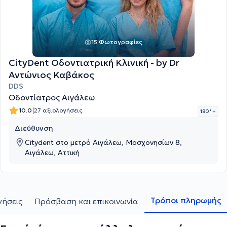
15 Φωτογραφίες
CityDent Οδοντιατρική Κλινική - by Dr
Αντώνιος Καβάκος
DDS
Οδοντίατρος Αιγάλεω
|
10.0
27 αξιολογήσεις
180 '
+
Διεύθυνση
Citydent στο μετρό Αιγάλεω, Μοσχονησίων 8,
Αιγάλεω, Αττική
Τρόποι πληρωμής
γήσεις
Πρόσβαση και επικοινωνία