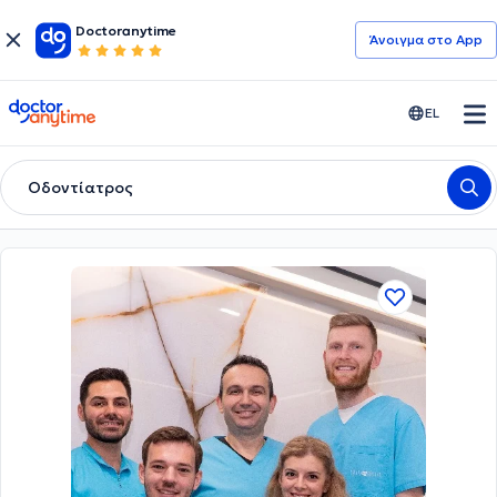
Doctoranytime
Άνοιγμα στο App
doctoranytime
EL
Οδοντίατρος