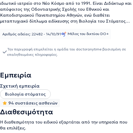
ιδιωτικό ιατρείο στο Νέο Κόσμο από το 1991. Είναι Διδάκτωρ και
απόφοιτος της Οδοντιατρικής Σχολής του Εθνικού και
Καποδιστριακού Πανεπιστημίου Αθηνών, ενώ διαθέτει
μεταπτυχιακό δίπλωμα ειδίκευσης στη Βιολογία του Στόματος
από το ίδιο Πανεπιστήμιο. Την τελευταία εικοσαετία, παράλληλα
με τη διατήρηση του ιδιωτικού του ιατρείου, συμβάλλει στο έργο
Μέλος του δικτύου DO+
Αριθμός αδείας: 22482 - 14/10/91
της εκπαίδευσης των φοιτητών της Οδοντιατρικής,
αναδεικνύοντας έτσι στην θεωρία και στην πράξη τις γνώσεις του.
Την περιγραφή επιμελείται η ομάδα του doctoranytime βασισμένη σε
Παράλληλα, δραστηριοποιείται στον τομέα της έρευνας, καθώς
επαληθευμένες πληροφορίες.
έχει δημοσιεύσει και ανακοινώσει δεκάδες εργασίες σε κορυφαία
διεθνή επιστημονικά περιοδικά και συνέδρια.
Εμπειρία
Σχετική εμπειρία
Βιολογία στόματος
94 συστάσεις ασθενών
Διαθεσιμότητα
Η διαθεσιμότητα του ειδικού εξαρτάται από την υπηρεσία που
θα επιλέξεις.