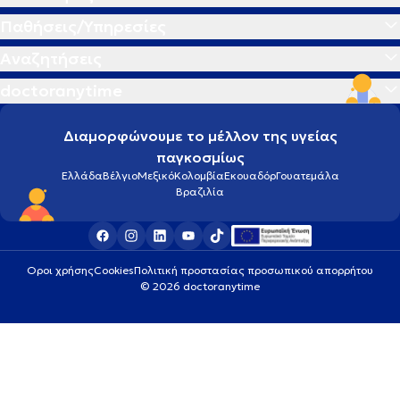
Παθήσεις/Υπηρεσίες
Αναζητήσεις
doctoranytime
Διαμορφώνουμε το μέλλον της υγείας
παγκοσμίως
Ελλάδα
Βέλγιο
Μεξικό
Κολομβία
Εκουαδόρ
Γουατεμάλα
Βραζιλία
Οροι χρήσης
Cookies
Πολιτική προστασίας προσωπικού απορρήτου
© 2026 doctoranytime