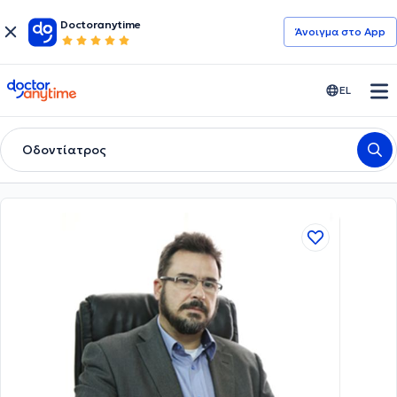
Doctoranytime
Άνοιγμα στο App
doctoranytime
EL
Οδοντίατρος