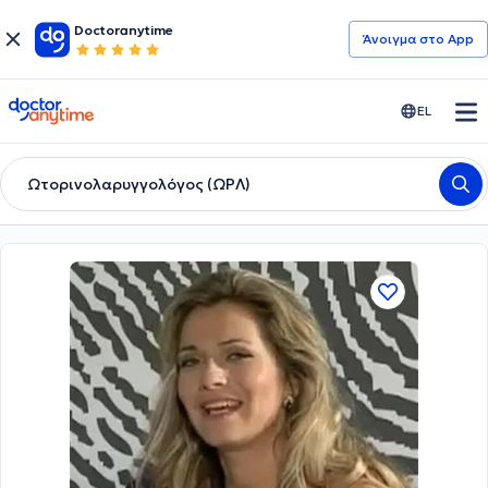
Doctoranytime
Άνοιγμα στο App
doctoranytime
EL
Ωτορινολαρυγγολόγος (ΩΡΛ)