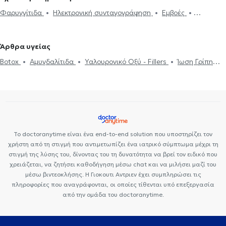
Φαρυγγίτιδα
Ηλεκτρονική συνταγογράφηση
Εμβοές
Ενδοσκόπηση Ρινός
Καθαρισμός αυτιών
Παρωτίτιδα
Ακοόγραμμα
Ιγμορίτιδα
Διαταραχές Φωνής
Ρινοπλαστική
Άρθρα υγείας
Ωτοπλαστική
Ίλιγγος και ζάλη
Διάφραγμα μύτης
Μελέτη
Botox
Αμυγδαλίτιδα
Υαλουρονικό Οξύ - Fillers
Ίωση Γρίπη
Ύπνου
Ρινίτιδα
Αλλεργική ρινίτιδα
Διαταραχές κατάποσης -
Κρυολόγημα
Ροχαλητό
Διάφραγμα μύτης
Ιγμορίτιδα
δυσφαγία
Αφαίρεση Αμυγδαλών
Aμυγδαλεκτομή
Κρεατάκια
Ωτίτιδα
Το doctoranytime είναι ένα end-to-end solution που υποστηρίζει τον
χρήστη από τη στιγμή που αντιμετωπίζει ένα ιατρικό σύμπτωμα μέχρι τη
στιγμή της λύσης του, δίνοντας του τη δυνατότητα να βρεί τον ειδικό που
χρειάζεται, να ζητήσει καθοδήγηση μέσω chat και να μιλήσει μαζί του
μέσω βιντεοκλήσης. Η Γιοκουτι Αντριεν έχει συμπληρώσει τις
πληροφορίες που αναγράφονται, οι οποίες τίθενται υπό επεξεργασία
από την ομάδα του doctoranytime.