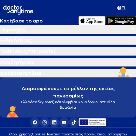
EL
Κατέβασε το app
Περιοχές
Ειδικότητες
Παθήσεις/Υπηρεσίες
Αναζητήσεις
doctoranytime
Διαμορφώνουμε το μέλλον της υγείας
παγκοσμίως
Ελλάδα
Βέλγιο
Μεξικό
Κολομβία
Εκουαδόρ
Γουατεμάλα
Βραζιλία
Οροι χρήσης
Cookies
Πολιτική προστασίας προσωπικού απορρήτου