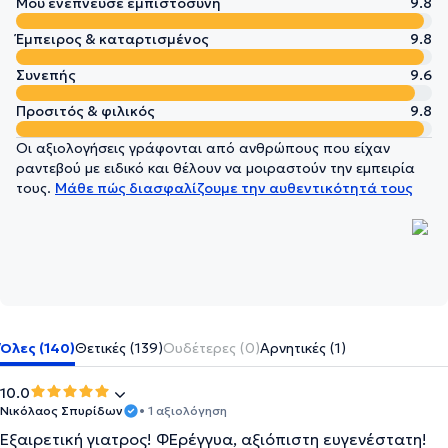
Μου ενέπνευσε εμπιστοσύνη
9.8
Έμπειρος & καταρτισμένος
9.8
Συνεπής
9.6
Προσιτός & φιλικός
9.8
Οι αξιολογήσεις γράφονται από ανθρώπους που είχαν
ραντεβού με ειδικό και θέλουν να μοιραστούν την εμπειρία
τους.
Μάθε πώς διασφαλίζουμε την αυθεντικότητά τους
Όλες (140)
Θετικές (139)
Ουδέτερες (0)
Αρνητικές (1)
10.0
Νικόλαος Σπυρίδων
• 1 αξιολόγηση
Εξαιρετική γιατρος! ΦΕρέγγυα, αξιόπιστη ευγενέστατη!