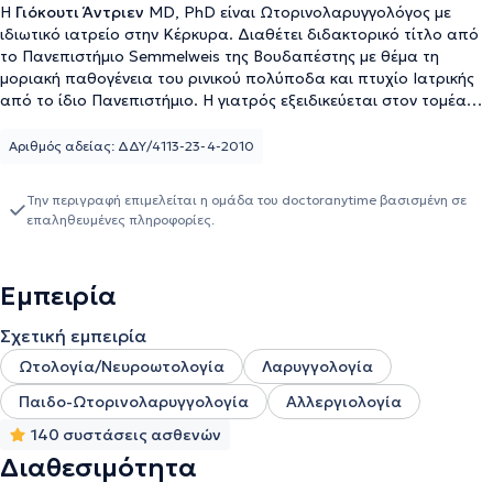
Η
Γιόκουτι Άντριεν
MD, PhD είναι Ωτορινολαρυγγολόγος με
ιδιωτικό ιατρείο στην Κέρκυρα. Διαθέτει διδακτορικό τίτλο από
το Πανεπιστήμιο Semmelweis της Βουδαπέστης με θέμα τη
μοριακή παθογένεια του ρινικού πολύποδα και πτυχίο Ιατρικής
από το ίδιο Πανεπιστήμιο. Η γιατρός εξειδικεύεται στον τομέα
της ΩΡΛ παιδιών και ενηλίκων έχει αναλάβει πολλούς ασθενείς
για διερεύνηση ιλίγγου και ροχαλητού. Από το 1998 άρχισε να
Αριθμός αδείας: ΔΔΥ/4113-23-4-2010
την ενδιαφέρει η ωτορινολαρυγγολογία και ξεκίνησε να
συμμετέχει σε έρευνες σχετικά με την παθογένεια του ρινικού
Την περιγραφή επιμελείται η ομάδα του doctoranytime βασισμένη σε
πολύποδα. Από το 2002 έως το 2004 ήταν ειδικευόμενη
επαληθευμένες πληροφορίες.
ωτορινολαρυγγολόγος στο Πανεπιστήμιο Semmelweis της
Βουδαπέστης. Το 2007 απέκτησε τίτλο ειδικότητας στην
Ωτορινολαρυγγολογία στο Πανεπιστήμιο Semmelweis της
Εμπειρία
Βουδαπέστης. Έχει εργαστεί 2 χρόνια στη Ωτορινολαρυγγολογική
Κλινική του Πανεπιστημίου Semmelweis της Βουδαπέστης και 3
Σχετική εμπειρία
χρόνια στο Bajcsy-Zsilinkszky Δημόσιο Νοσοκομείο της
Βουδαπέστης. Στο ιδιωτικό της ιατρείο αντιμετωπίζει παθήσεις
Ωτολογία/Νευροωτολογία
Λαρυγγολογία
πάνω σε όλο το φάσμα της ωτορινολαρυγγολογίας και παρέχει
Παιδο-Ωτορινολαρυγγολογία
Αλλεργιολογία
εξειδικευμένες υπηρεσίες στις ανάγκες των ασθενών της.
140 συστάσεις ασθενών
Διαθεσιμότητα