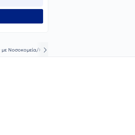
 με Νοσοκομεία/Κλινικές
Βιογραφικό και καριέρα