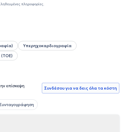
ρδιολογία στο ΓΝΑ «Ευαγγελισμός» την περίοδο 2011–2016,
αληθευμένες πληροφορίες.
κές καρδιαγγειακής απεικόνισης στο Hull and East Yorkshire
2020. Από το 2020 έως σήμερα εργάζεται στο Τμήμα
Κέντρου Αθηνών.
ραφία)
Υπερηχοκαρδιογραφία
 (TOE)
την επίσκεψη
Συνδέσου για να δεις όλα τα κόστη
 Συνταγογράφηση