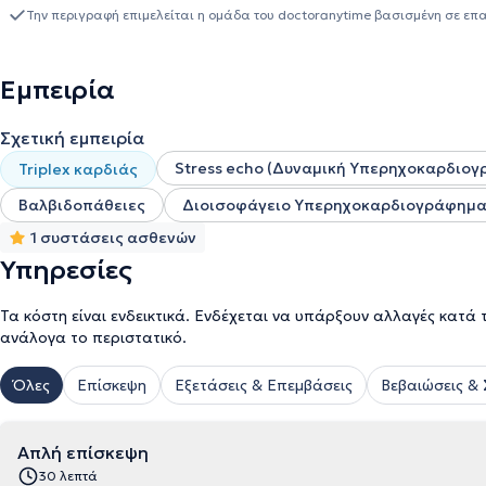
εμπειρία περιλαμβάνει την ολοκλήρωση της ειδικότητας στην Κα
Την περιγραφή επιμελείται η ομάδα του doctoranytime βασισμένη σε επ
ενώ συνέχισε με εξειδίκευση στις νεώτερες υπερηχογραφικές τεχνι
Hospitals NHS Trust στο Ηνωμένο Βασίλειο από το 2018 έως το 
Υπερήχων Καρδιάς – Καρδιαγγειακής Απεικόνισης του Ιατρικού 
Εμπειρία
Σχετική εμπειρία
Stress echo (Δυναμική Υπερηχοκαρδιογ
Triplex καρδιάς
Βαλβιδοπάθειες
Διοισοφάγειο Υπερηχοκαρδιογράφημα
1 συστάσεις ασθενών
Υπηρεσίες
Τα κόστη είναι ενδεικτικά. Ενδέχεται να υπάρξουν αλλαγές κατά 
ανάλογα το περιστατικό.
Όλες
Επίσκεψη
Εξετάσεις & Επεμβάσεις
Βεβαιώσεις &
Απλή επίσκεψη
30 λεπτά