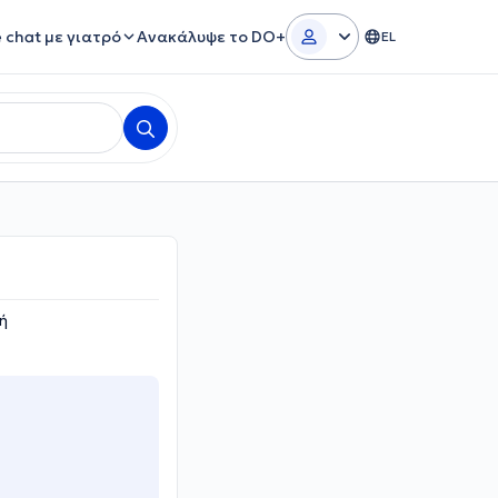
e chat με γιατρό
Ανακάλυψε το DO+
EL
ή