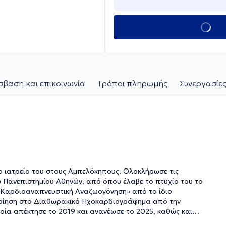
βαση και επικοινωνία
Τρόποι πληρωμής
Συνεργασίες
το ιατρείο του στους Αμπελόκηπους. Ολοκλήρωσε τις
ύ Πανεπιστημίου Αθηνών, από όπου έλαβε το πτυχίο του το
«Καρδιοαναπνευστική Αναζωογόνηση» από το ίδιο
οποίηση στο Διαθωρακικό Ηχοκαρδιογράφημα από την
οία απέκτησε το 2019 και ανανέωσε το 2025, καθώς και
πιστημονική εταιρεία το 2020. Η επαγγελματική του