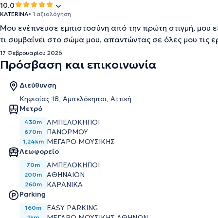
10.0
KATERINA
• 1 αξιολόγηση
Μου ενέπνευσε εμπιστοσύνη από την πρώτη στιγμή, μου ε
τι συμβαίνει στο σώμα μου, απαντώντας σε όλες μου τις ε
17 Φεβρουαρίου 2026
Πρόσβαση και επικοινωνία
Διεύθυνση
Κηφισίας 18, Αμπελόκηποι, Αττική
Μετρό
ΑΜΠΕΛΌΚΗΠΟΙ
430m
ΠΑΝΌΡΜΟΥ
670m
ΜΈΓΑΡΟ ΜΟΥΣΙΚΉΣ
1,24km
Λεωφορείο
ΑΜΠΕΛΟΚΗΠΟΙ
70m
ΑΘΗΝΑΙΟΝ
200m
ΚΑΡΑΝΙΚΑ
260m
Parking
EASY PARKING
160m
ΜΕΓΆΡΟ ΜΟΥΣΙΚΉΣ ΑΘΗΝΏΝ
1km