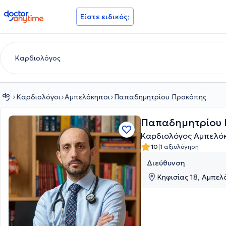
doctoranytime
Είστε ειδικός;
Καρδιολόγοι
Αμπελόκηποι
Παπαδημητρίου Προκόπης
Παπαδημητρίου
Καρδιολόγος Αμπελό
|
10
1 αξιολόγηση
Διεύθυνση
Κηφισίας 18, Αμπελό