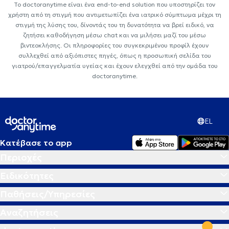
Το doctoranytime είναι ένα end-to-end solution που υποστηρίζει τον
χρήστη από τη στιγμή που αντιμετωπίζει ένα ιατρικό σύμπτωμα μέχρι τη
στιγμή της λύσης του, δίνοντάς του τη δυνατότητα να βρεί ειδικό, να
ζητήσει καθοδήγηση μέσω chat και να μιλήσει μαζί του μέσω
βιντεοκλήσης. Οι πληροφορίες του συγκεκριμένου προφίλ έχουν
συλλεχθεί από αξιόπιστες πηγές, όπως η προσωπική σελίδα του
γιατρού/επαγγελματία υγείας και έχουν ελεγχθεί από την ομάδα του
doctoranytime.
EL
Κατέβασε το app
Περιοχές
Ειδικότητες
Παθήσεις/Υπηρεσίες
Αναζητήσεις