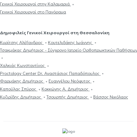
Γενικοί Χειρουργοί στην Καλαμαριά
Γενικοί Χειρουργοί στο Πανόραμα
Δημοφιλείς Γενικοί Χειρουργοί στη Θεσσαλονίκη
Κυρίτσης Αλέξανδρος
Κουτελιδάκης Ιωάννης
Τσακμάκας Δημήτριος - Σύγχρονο Ιατρείο Ορθοπρωκτικών Παθήσεω
Χαλκιάς Κωνσταντίνος
Proctology Center Dr. Αναστάσιος Παπαδόπουλος
Φαρμάκης Δημήτριος
Ευαγγέλου Νεόφυτος
Καπούλας Σπύρος
Κοκκώνης Α. Δημήτριος
Κυζιρίδης Δημήτριος
Τσουρπής Δημήτριος
Βάσσος Νικόλαος