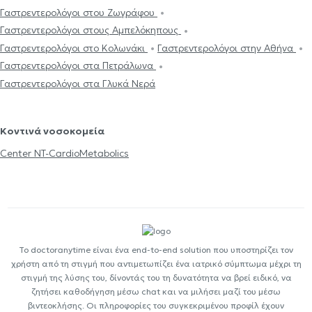
Γαστρεντερολόγοι στου Ζωγράφου
Γαστρεντερολόγοι στους Αμπελόκηπους
Γαστρεντερολόγοι στο Κολωνάκι
Γαστρεντερολόγοι στην Αθήνα
Γαστρεντερολόγοι στα Πετράλωνα
Γαστρεντερολόγοι στα Γλυκά Νερά
Κοντινά νοσοκομεία
Center NT-CardioMetabolics
Το doctoranytime είναι ένα end-to-end solution που υποστηρίζει τον
χρήστη από τη στιγμή που αντιμετωπίζει ένα ιατρικό σύμπτωμα μέχρι τη
στιγμή της λύσης του, δίνοντάς του τη δυνατότητα να βρεί ειδικό, να
ζητήσει καθοδήγηση μέσω chat και να μιλήσει μαζί του μέσω
βιντεοκλήσης. Οι πληροφορίες του συγκεκριμένου προφίλ έχουν