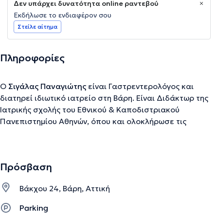
Δεν υπάρχει δυνατότητα online ραντεβού
Εκδήλωσε το ενδιαφέρον σου
Στείλε αίτημα
Πληροφορίες
Ο
Σιγάλας Παναγιώτης
είναι Γαστρεντερολόγος και
διατηρεί ιδιωτικό ιατρείο στη Βάρη. Είναι Διδάκτωρ της
Ιατρικής σχολής του Εθνικού & Καποδιστριακού
Πανεπιστημίου Αθηνών, όπου και ολοκλήρωσε τις
ιατρικές του σπουδές. Έχει εξειδικευτεί στο Ενδοσκοπικό
Υπερηχογράφημα Ανωτέρου - Κατωτέρου Πεπτικού (EUS),
με επίσημη πιστοποίηση του Ελληνικού Υπουργείου
Πρόσβαση
Υγείας, στο Γ.Ν.Α. "Γ. Γεννηματάς". Διαθέτει πολυετή
κλινική εμπειρία και εξειδικεύεται στην Ηπατολογία, στις
Βάκχου 24, Βάρη, Αττική
φλεγμονώδεις νόσους του εντέρου και στη
γαστροοισοφαγική παλινδρόμηση.
Parking