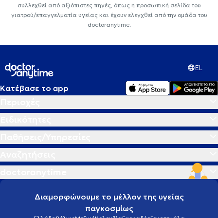
συλλεχθεί από αξιόπιστες πηγές, όπως η προσωπική σελίδα του
γιατρού/επαγγελματία υγείας και έχουν ελεγχθεί από την ομάδα του
doctoranytime.
EL
Κατέβασε το app
Περιοχές
Ειδικότητες
Παθήσεις/Υπηρεσίες
Αναζητήσεις
doctoranytime
Διαμορφώνουμε το μέλλον της υγείας
παγκοσμίως