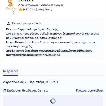
Skin Lux
Δερματολόγος - Αφροδισιολόγος
|
9.9
141 αξιολογήσεις
Σχετικά με την ειδικό
Κέντρο Δερματολογικής Αισθητικής
Στο Skinlux, προσφέρουμε εξειδικευμένες δερματολογικές υπηρεσίες
με 20 χρόνια εμπειρίας, εστιάζοντας σε:
Laser Alexandrite:
Αποτελεσματική και ασφαλής αποτρίχωση, με
τεχνολογία αιχμής.
Ακμή:
Στο Skinlux, η υγεία και η ομορφιά του δέρματός σας είναι η
Προηγμένες θεραπείες για την αντιμετώπιση κάθε τύπου
ακμής, με εξατομικευμένα πρωτόκολλα.
προτεραιότητά μας.
Πανάδες:
Σύγχρονες μέθοδοι για την εξάλειψη των δυσχρωμιών,
επαναφέροντας τη φυσική λάμψη του δέρματός σας.
Τεχνολογία Αιχμής:
Χρησιμοποιούμε εξοπλισμό τελευταίας γενιάς
Ιατρείο 1
για μέγιστα αποτελέσματα.
Ιατρική Συνεργασία:
Συνεργαζόμαστε με στρατιωτικό δερματολόγο,
εξασφαλίζοντας την υψηλότερη ποιότητα και ασφάλεια.
Ακροπόλεως 2, Περιστέρι, ΑΤΤΙΚΗ
Επόμενη διαθεσιμότητα
Κλείσε ραντεβού