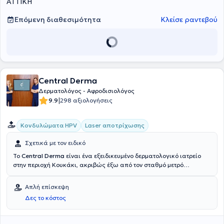
ΑΤΤΙΚΗ
Επόμενη διαθεσιμότητα
Κλείσε ραντεβού
Central Derma
Δερματολόγος - Αφροδισιολόγος
|
9.9
298 αξιολογήσεις
Κονδυλώματα HPV
Laser αποτρίχωσης
Σχετικά με τον ειδικό
Το
Central Derma
είναι ένα εξειδικευμένο δερματολογικό ιατρείο
στην περιοχή Κουκάκι, ακριβώς έξω από τον σταθμό μετρό
Ακρόπολη. Δημιουργήθηκε από τους Δερματολόγους και
Αφροδισιολόγους Πάτσα Μυρτώ και Μαρνελάκη Ιωάννη. Είναι ένας
Απλή επίσκεψη
χώρος υψηλής αισθητικής με άρτιο και τελευταίας τεχνολογίας
Δες το κόστος
εξοπλισμό στον οποίο παρέχονται υψηλής ποιότητας υπηρεσίες
κλινικής Δερματολογίας Παίδων και Ενηλίκων, Αισθητικής
Δερματολογίας, Επεμβατικής Δερματολογίας και Laser.