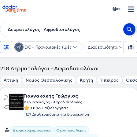
doctoranytime
EL
Δερματολόγος - Αφροδισιολόγος
DO+ Προνομιακές τιμές
Διαθεσιμότητα
Υ
218
Δερματολόγοι - Αφροδισιολόγοι
Αττική
Νομός Θεσσαλονίκης
Κρήτη
Ήπειρος
Θεσ
Γιαννακάκης Γεώργιος
Δερματολόγος - Αφροδισιολόγος
|
9.8
457 αξιολογήσεις
Διαθεσιμότητα για βιντεοκλήση
Δερματοχειρουργική
Θεραπεία Ακμής