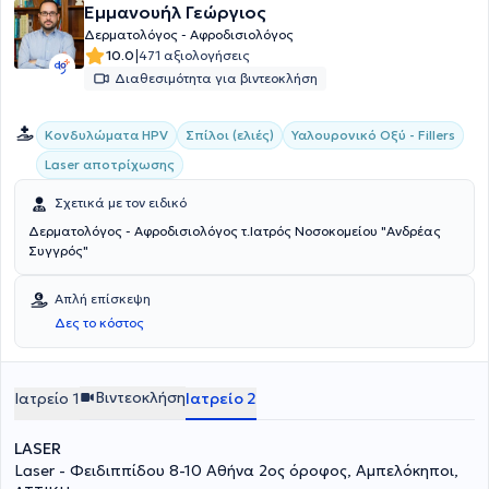
Εμμανουήλ Γεώργιος
Ελληνικής Ακαδημίας Αντιγήρανσης.
Δερματολόγος - Αφροδισιολόγος
|
10.0
471 αξιολογήσεις
Διαθεσιμότητα για βιντεοκλήση
Κονδυλώματα HPV
Σπίλοι (ελιές)
Υαλουρονικό Οξύ - Fillers
Laser αποτρίχωσης
Σχετικά με τον ειδικό
Δερματολόγος - Αφροδισιολόγος τ.Ιατρός Νοσοκομείου "Ανδρέας
Συγγρός"
Απλή επίσκεψη
Δες το κόστος
Βιντεοκλήση
Ιατρείο 1
Ιατρείο 2
LASER
Laser - Φειδιππίδου 8-10 Αθήνα 2ος όροφος, Αμπελόκηποι,