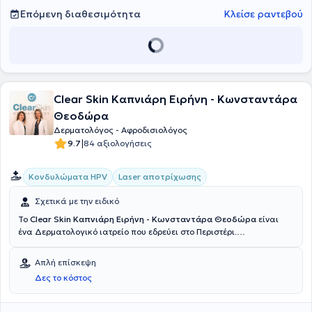
Επόμενη διαθεσιμότητα
Κλείσε ραντεβού
Clear Skin Καπνιάρη Ειρήνη - Κωνσταντάρα
Θεοδώρα
Δερματολόγος - Αφροδισιολόγος
|
9.7
84 αξιολογήσεις
Κονδυλώματα HPV
Laser αποτρίχωσης
Σχετικά με την ειδικό
Το
Clear Skin Καπνιάρη Ειρήνη - Κωνσταντάρα Θεοδώρα
είναι
ένα Δερματολογικό ιατρείο που εδρεύει στο Περιστέρι.
Δημιουργήθηκε από τις Δερματολόγους - Αφροδισιολόγους Ειρήνη
Καπνιάρη και Δώρα Κωνσταντάρα με στόχο να παρέχει υψηλής
Απλή επίσκεψη
ποιότητας υπηρεσίες στους τομείς της Δερματολογίας -
Δες το κόστος
Αφροδισιολογίας και Αισθητικής Δερματολογίας. Είναι ένας
σύγχρονος εξοπλισμένος χώρος με υψηλή αισθητική. Οι ιατροί
παρέχουν υψηλής ποιότητας υπηρεσίες όπως, δερματολογία