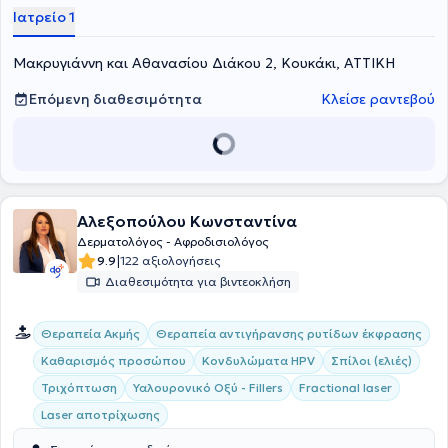
Ιατρείο 1
Μακρυγιάννη και Αθανασίου Διάκου 2, Κουκάκι, ΑΤΤΙΚΗ
Επόμενη διαθεσιμότητα
Κλείσε ραντεβού
Αλεξοπούλου Κωνσταντίνα
Δερματολόγος - Αφροδισιολόγος
|
9.9
122 αξιολογήσεις
Διαθεσιμότητα για βιντεοκλήση
Θεραπεία Ακμής
Θεραπεία αντιγήρανσης ρυτίδων έκφρασης
Καθαρισμός προσώπου
Κονδυλώματα HPV
Σπίλοι (ελιές)
Τριχόπτωση
Υαλουρονικό Οξύ - Fillers
Fractional laser
Laser αποτρίχωσης