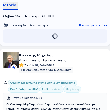
ενηλίκων και παιδιών, δερματοσκόπηση σπίλων, ογκολογία
Ιατρείο 1
δέρματος, τριχοσκόπηση, αντιμετώπιση παθήσεων ονύχων,
δερματοχειρουργική, ακμή, laser αποτρίχωση, dermapen - needling,
Θηβων 166, Περιστέρι, ΑΤΤΙΚΗ
δερμοαπόξεση με διαμάντια και κρυστάλλους, οξυγονοθεραπεία.
Επόμενη διαθεσιμότητα
Κλείσε ραντεβού
Κακέπης Μιχάλης
Δερματολόγος - Αφροδισιολόγος
|
9.7
215 αξιολογήσεις
Διαθεσιμότητα για βιντεοκλήση
Θεραπεία αντιγήρανσης ρυτίδων έκφρασης
Κονδυλώματα HPV
Σπίλοι (ελιές)
Ψωρίαση
Σχετικά με τον ειδικό
Ο
Κακέπης Μιχάλης
είναι Δερματολόγος - Αφροδισιολόγος με
ιδιωτικά ιατρεία στην Παλλήνη, στην Αθήνα, στους Αμπελοκήπους,