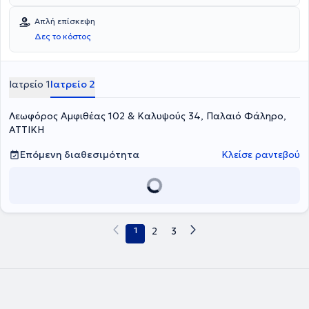
γονιδιακός έλεγχος, διαχείριση στρες, εξατομικευμένη διατροφή και
μόνο τη θεραπεία, αλλά και τη διατήρηση της καρδιαγγειακής
συνταγογράφηση άσκησης.
υγείας σε βάθος χρόνου.
Απλή επίσκεψη
Δες το κόστος
Ιατρείο 1
Ιατρείο 2
Λεωφόρος Αμφιθέας 102 & Καλυψούς 34, Παλαιό Φάληρο,
ΑΤΤΙΚΗ
Επόμενη διαθεσιμότητα
Κλείσε ραντεβού
1
2
3