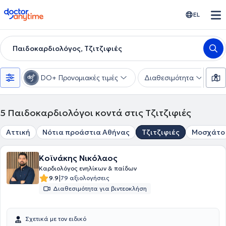
doctoranytime
EL
Παιδοκαρδιολόγος, Τζιτζιφιές
DO+ Προνομιακές τιμές
Διαθεσιμότητα
Υ
5
Παιδοκαρδιολόγοι κοντά στις Τζιτζιφιές
Αττική
Νότια προάστια Αθήνας
Τζιτζιφιές
Μοσχάτο
Κοϊνάκης Νικόλαος
Καρδιολόγος ενηλίκων & παίδων
|
9.9
79 αξιολογήσεις
Διαθεσιμότητα για βιντεοκλήση
Σχετικά με τον ειδικό