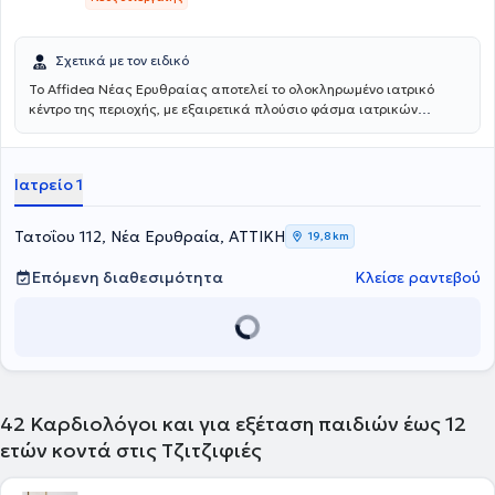
Ελληνικής Καρδιολογικής Εταιρείας, της Γερμανικής Καρδιολογικής
Εταιρείας, της Γερμανικής Παιδοκαρδιολογικής Εταιρείας, καθώς
και της Γερμανικής Εταιρείας Αναζωογόνησης.
Σχετικά με τον ειδικό
Το Affidea Νέας Ερυθραίας αποτελεί το ολοκληρωμένο ιατρικό
κέντρο της περιοχής, με εξαιρετικά πλούσιο φάσμα ιατρικών
ειδικοτήτων. Ξεχωρίζει για τις εξειδικευμένες χειρουργικές
υπηρεσίες, την ουρολογία με δυνατότητα κυστεοσκόπησης, τη
νεφρολογία και τις προηγμένες αγγειοχειρουργικές παρεμβάσεις -
Ιατρείο 1
ένας πλήρης ιατρικός προορισμός για κάθε ανάγκη.
Τατοΐου 112, Νέα Ερυθραία, ΑΤΤΙΚΗ
19,8 km
Επόμενη διαθεσιμότητα
Κλείσε ραντεβού
42
Καρδιολόγοι και για εξέταση παιδιών έως 12
ετών κοντά στις Τζιτζιφιές