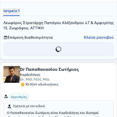
υπερηχογραφήματα καρδιάς σε ασθενείς με καρδιακή
ανεπάρκεια. Επιπλέον, ειδικεύτηκε στην Παθολογία στο Γενικό
Ιατρείο 1
Ογκολογικό Νοσοκομείο "Άγιοι Ανάργυροι" και στην Καρδιολογία,
στην Καρδιολογική Κλινική του Νοσηλευτικού Ιδρύματος Μετοχικού
Λεωφόρος Στρατάρχη Παπάγου Αλέξανδρου 47 & Αμφιτρίτης
Ταμείου Στρατου (ΝΙΜΤΣ). Τέλος, έχει εκτελέσει δοκιμασίες
κοπώσεως στο Τμήμα Πυρηνικής Ιατρικής του Καρδιολογικού
13, Ζωγράφου, ΑΤΤΙΚΗ
Αθηνών, όπου και είναι Υπεύθυνη Τμήμα Υπερήχων.
Επόμενη διαθεσιμότητα
Κλείσε ραντεβού
Dr Παπαθανασίου Σωτήριος
Καρδιολόγος
Dr., PhD, FESC, MSc
|
10.0
45 αξιολογήσεις
Αρρυθμίες
Σχετικά με τον ειδικό
Ο Παπαθανασίου Σωτήριος είναι Καρδιολόγος και διατηρεί