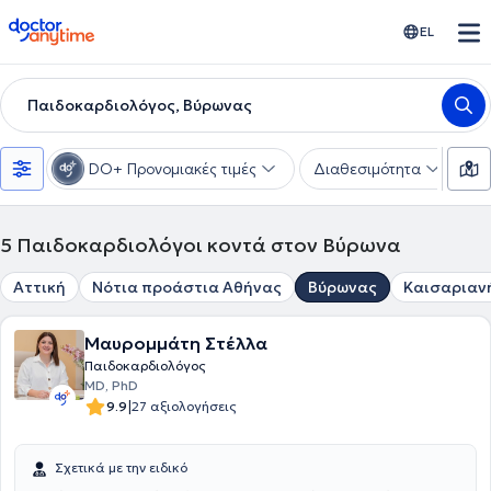
doctoranytime
EL
Παιδοκαρδιολόγος, Βύρωνας
DO+ Προνομιακές τιμές
Διαθεσιμότητα
Υ
5
Παιδοκαρδιολόγοι κοντά στον Βύρωνα
Αττική
Νότια προάστια Αθήνας
Βύρωνας
Καισαριαν
Μαυρομμάτη Στέλλα
Παιδοκαρδιολόγος
MD, PhD
|
9.9
27 αξιολογήσεις
Σχετικά με την ειδικό