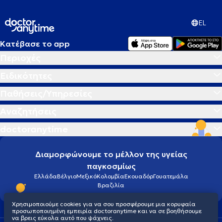
Αθηνών και Πειραιώς. Είναι Καρδιολόγος εξειδικευμένη στην
υπερηχοκαρδιογραφία, την καρδιακή ανεπάρκεια και
EL
μυοκαρδιοπάθειες, τις βαλβιδοπάθειες, την αρτηριακή υπέρταση,
τη στεφανιαία νόσο και τις αρρυθμίες.
Κατέβασε το app
Περιοχές
Ειδικότητες
Παθήσεις/Υπηρεσίες
Αναζητήσεις
doctoranytime
Διαμορφώνουμε το μέλλον της υγείας
παγκοσμίως
Ελλάδα
Βέλγιο
Μεξικό
Κολομβία
Εκουαδόρ
Γουατεμάλα
Βραζιλία
Χρησιμοποιούμε cookies για να σου προσφέρουμε μια κορυφαία
προσωποποιημένη εμπειρία doctoranytime και να σε βοηθήσουμε
να βρεις εύκολα αυτό που ψάχνεις.