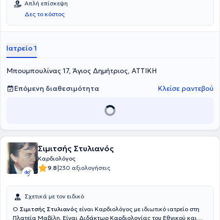
Απλή επίσκεψη
Εργάζεται ως Επιμελητής Καρδιολόγος στην Β' Καρδιολογική
Δες το κόστος
Κλινική στην Ευρωκλινική Αθηνών. Στο ιατρείο του αναλαμβάνει
περιστατικά που απαντώνται σε όλο το φάσμα της καρδιολογίας,
ενώ αξίζει να σημειωθεί ότι εξειδικεύεται στην
υπερηχοκαρδιολογία, καθώς και στην δυναμική
Ιατρείο 1
υπερηχοκαρδιογραφία (stress echo).
Μπουμπουλίνας 17, Άγιος Δημήτριος, ΑΤΤΙΚΗ
Επόμενη διαθεσιμότητα
Κλείσε ραντεβού
Σιμιτσής Στυλιανός
Καρδιολόγος
|
9.8
230 αξιολογήσεις
Σχετικά με τον ειδικό
Ο
Σιμιτσής Στυλιανός
είναι Καρδιολόγος με ιδιωτικό ιατρείο στη
Πλατεία Μαβίλη. Είναι Διδάκτωρ Καρδιολογίας του Εθνικού και