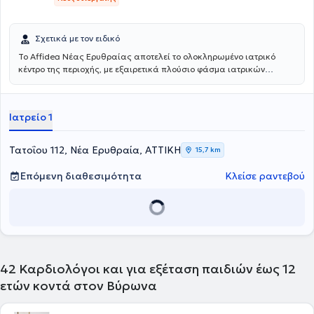
Σχετικά με τον ειδικό
Το Affidea Νέας Ερυθραίας αποτελεί το ολοκληρωμένο ιατρικό
κέντρο της περιοχής, με εξαιρετικά πλούσιο φάσμα ιατρικών
ειδικοτήτων. Ξεχωρίζει για τις εξειδικευμένες χειρουργικές
υπηρεσίες, την ουρολογία με δυνατότητα κυστεοσκόπησης, τη
νεφρολογία και τις προηγμένες αγγειοχειρουργικές παρεμβάσεις -
Ιατρείο 1
ένας πλήρης ιατρικός προορισμός για κάθε ανάγκη.
Τατοΐου 112, Νέα Ερυθραία, ΑΤΤΙΚΗ
15,7 km
Επόμενη διαθεσιμότητα
Κλείσε ραντεβού
42
Καρδιολόγοι και για εξέταση παιδιών έως 12
ετών κοντά στον Βύρωνα