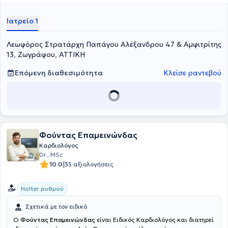
υπερηχογραφήματα καρδιάς σε ασθενείς με καρδιακή
ανεπάρκεια. Επιπλέον, ειδικεύτηκε στην Παθολογία στο Γενικό
Ιατρείο 1
Ογκολογικό Νοσοκομείο "Άγιοι Ανάργυροι" και στην Καρδιολογία,
στην Καρδιολογική Κλινική του Νοσηλευτικού Ιδρύματος Μετοχικού
Λεωφόρος Στρατάρχη Παπάγου Αλέξανδρου 47 & Αμφιτρίτης
Ταμείου Στρατου (ΝΙΜΤΣ). Τέλος, έχει εκτελέσει δοκιμασίες
κοπώσεως στο Τμήμα Πυρηνικής Ιατρικής του Καρδιολογικού
13, Ζωγράφου, ΑΤΤΙΚΗ
Αθηνών, όπου και είναι Υπεύθυνη Τμήμα Υπερήχων.
Επόμενη διαθεσιμότητα
Κλείσε ραντεβού
Φούντας Επαμεινώνδας
Καρδιολόγος
Dr., MSc
|
10.0
35 αξιολογήσεις
Holter ρυθμού
Σχετικά με τον ειδικό
Ο
Φούντας Επαμεινώνδας
είναι Ειδικός Καρδιολόγος και διατηρεί