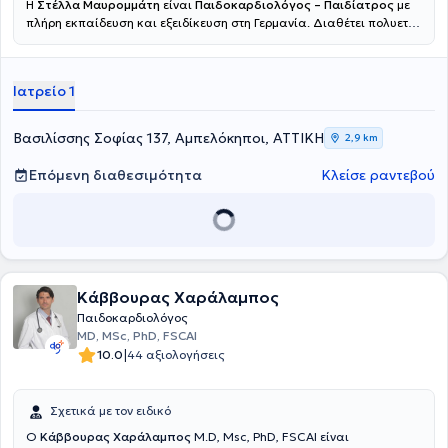
Η
Στέλλα Μαυρομμάτη
είναι
Παιδοκαρδιολόγος – Παιδίατρος
με
πλήρη εκπαίδευση και εξειδίκευση στη Γερμανία. Διαθέτει πολυετή
κλινική εμπειρία σε νοσοκομεία αναφοράς, με κύρια ενασχόληση τη
διάγνωση, παρακολούθηση και αντιμετώπιση συγγενών και
επίκτητων καρδιολογικών παθήσεων σε βρέφη και παιδιά, καθώς
Ιατρείο 1
και τη γενική παιδιατρική φροντίδα. Έχει εμπειρία στη διαγνωστική
υπερηχογραφία και στη φροντίδα παιδιών με αυξημένες ανάγκες
παρακολούθησης. Παρείχε παιδοκαρδιολογική αξιολόγηση και
Βασιλίσσης Σοφίας 137, Αμπελόκηποι, ΑΤΤΙΚΗ
2,9 km
παρακολούθηση υψηλού επιπέδου αθλητών στο πλαίσιο του
Ολυμπιακού Κέντρου Προετοιμασίας του Έσσεν, διασφαλίζοντας
Επόμενη διαθεσιμότητα
Κλείσε ραντεβού
την ασφαλή συμμετοχή τους στον αθλητισμό. Σήμερα εργάζεται στο
Νοσοκομείο ΜΗΤΕΡΑ, παρέχοντας υπεύθυνη, σύγχρονη και
εξατομικευμένη ιατρική φροντίδα, με έμφαση στην ασφάλεια του
παιδιού και τη σωστή ενημέρωση των γονέων.
Κάββουρας Χαράλαμπος
Παιδοκαρδιολόγος
MD, MSc, PhD, FSCAI
|
10.0
44 αξιολογήσεις
Σχετικά με τον ειδικό
Ο
Κάββουρας Χαράλαμπος
M.D, Msc, PhD, FSCAI είναι