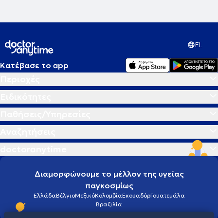
EL
Κατέβασε το app
Περιοχές
Ειδικότητες
Παθήσεις/Υπηρεσίες
Αναζητήσεις
doctoranytime
Διαμορφώνουμε το μέλλον της υγείας
παγκοσμίως
Ελλάδα
Βέλγιο
Μεξικό
Κολομβία
Εκουαδόρ
Γουατεμάλα
Βραζιλία