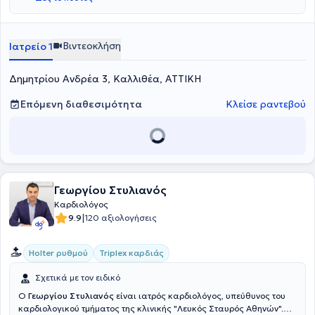
υπερηχοκαρδιογραφία, την καρδιακή ανεπάρκεια και
μυοκαρδιοπάθειες, τις βαλβιδοπάθειες, την αρτηριακή υπέρταση,
τη στεφανιαία νόσο και τις αρρυθμίες.
Βιντεοκλήση
Ιατρείο 1
Δημητρίου Ανδρέα 3, Καλλιθέα, ΑΤΤΙΚΗ
Επόμενη διαθεσιμότητα
Κλείσε ραντεβού
Γεωργίου Στυλιανός
Καρδιολόγος
|
9.9
120 αξιολογήσεις
Holter ρυθμού
Triplex καρδιάς
Σχετικά με τον ειδικό
Ο
Γεωργίου Στυλιανός
είναι ιατρός καρδιολόγος, υπεύθυνος του
καρδιολογικού τμήματος της κλινικής "Λευκός Σταυρός Αθηνών".