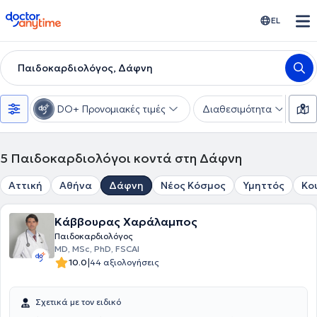
doctoranytime
EL
Παιδοκαρδιολόγος, Δάφνη
DO+ Προνομιακές τιμές
Διαθεσιμότητα
Υ
5
Παιδοκαρδιολόγοι κοντά στη Δάφνη
Αττική
Αθήνα
Δάφνη
Νέος Κόσμος
Υμηττός
Κο
Κάββουρας Χαράλαμπος
Παιδοκαρδιολόγος
MD, MSc, PhD, FSCAI
|
10.0
44 αξιολογήσεις
Σχετικά με τον ειδικό