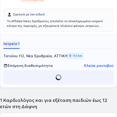
Ελληνικής Καρδιολογικής Εταιρείας, της Γερμανικής Καρδιολογικής
Εταιρείας, της Γερμανικής Παιδοκαρδιολογικής Εταιρείας, καθώς
και της Γερμανικής Εταιρείας Αναζωογόνησης.
Σχετικά με τον ειδικό
Το Affidea Νέας Ερυθραίας αποτελεί το ολοκληρωμένο ιατρικό
κέντρο της περιοχής, με εξαιρετικά πλούσιο φάσμα ιατρικών
ειδικοτήτων. Ξεχωρίζει για τις εξειδικευμένες χειρουργικές
υπηρεσίες, την ουρολογία με δυνατότητα κυστεοσκόπησης, τη
νεφρολογία και τις προηγμένες αγγειοχειρουργικές παρεμβάσεις -
Ιατρείο 1
ένας πλήρης ιατρικός προορισμός για κάθε ανάγκη.
Τατοΐου 112, Νέα Ερυθραία, ΑΤΤΙΚΗ
17,5 km
Επόμενη διαθεσιμότητα
Κλείσε ραντεβού
1
Καρδιολόγος και για εξέταση παιδιών έως 12
ετών στη Δάφνη