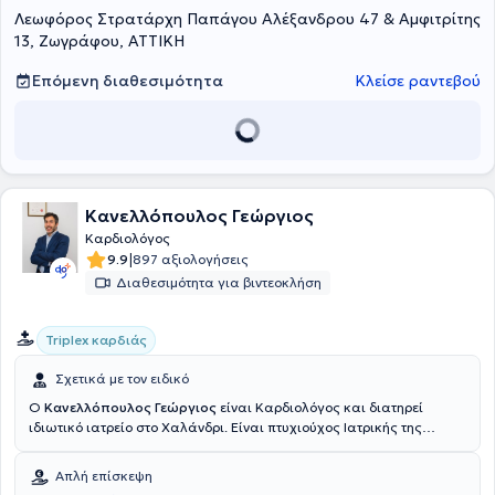
Λεωφόρος Στρατάρχη Παπάγου Αλέξανδρου 47 & Αμφιτρίτης
Ταμείου Στρατου (ΝΙΜΤΣ). Τέλος, έχει εκτελέσει δοκιμασίες
κοπώσεως στο Τμήμα Πυρηνικής Ιατρικής του Καρδιολογικού
13, Ζωγράφου, ΑΤΤΙΚΗ
Αθηνών, όπου και είναι Υπεύθυνη Τμήμα Υπερήχων.
Επόμενη διαθεσιμότητα
Κλείσε ραντεβού
Κανελλόπουλος Γεώργιος
Καρδιολόγος
|
9.9
897 αξιολογήσεις
Διαθεσιμότητα για βιντεοκλήση
Triplex καρδιάς
Σχετικά με τον ειδικό
Ο
Κανελλόπουλος Γεώργιος
είναι Καρδιολόγος και διατηρεί
ιδιωτικό ιατρείο στο Χαλάνδρι. Είναι πτυχιούχος Ιατρικής της
Σχολής Επιστημών Υγείας του Πανεπιστημίου Κρήτης. Εργάστηκε
ως Ειδικευόμενος Παθολογίας κι ακολούθως Καρδιολογίας στο
Απλή επίσκεψη
Νοσοκομείο "Κοργιαλένειο Μπενάκειο", ενώ διετέλεσε Επιμελητής