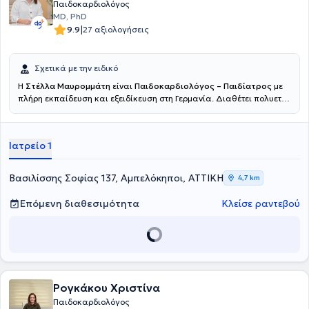
Παιδοκαρδιολόγος
MD, PhD
|
9.9
27 αξιολογήσεις
Σχετικά με την ειδικό
Η
Στέλλα Μαυρομμάτη
είναι
Παιδοκαρδιολόγος – Παιδίατρος
με
πλήρη εκπαίδευση και εξειδίκευση στη Γερμανία. Διαθέτει πολυετή
κλινική εμπειρία σε νοσοκομεία αναφοράς, με κύρια ενασχόληση τη
διάγνωση, παρακολούθηση και αντιμετώπιση συγγενών και
επίκτητων καρδιολογικών παθήσεων σε βρέφη και παιδιά, καθώς
Ιατρείο 1
και τη γενική παιδιατρική φροντίδα. Έχει εμπειρία στη διαγνωστική
υπερηχογραφία και στη φροντίδα παιδιών με αυξημένες ανάγκες
παρακολούθησης. Παρείχε παιδοκαρδιολογική αξιολόγηση και
Βασιλίσσης Σοφίας 137, Αμπελόκηποι, ΑΤΤΙΚΗ
4,7 km
παρακολούθηση υψηλού επιπέδου αθλητών στο πλαίσιο του
Ολυμπιακού Κέντρου Προετοιμασίας του Έσσεν, διασφαλίζοντας
Επόμενη διαθεσιμότητα
Κλείσε ραντεβού
την ασφαλή συμμετοχή τους στον αθλητισμό. Σήμερα εργάζεται στο
Νοσοκομείο ΜΗΤΕΡΑ, παρέχοντας υπεύθυνη, σύγχρονη και
εξατομικευμένη ιατρική φροντίδα, με έμφαση στην ασφάλεια του
παιδιού και τη σωστή ενημέρωση των γονέων.
Ρογκάκου Χριστίνα
Παιδοκαρδιολόγος