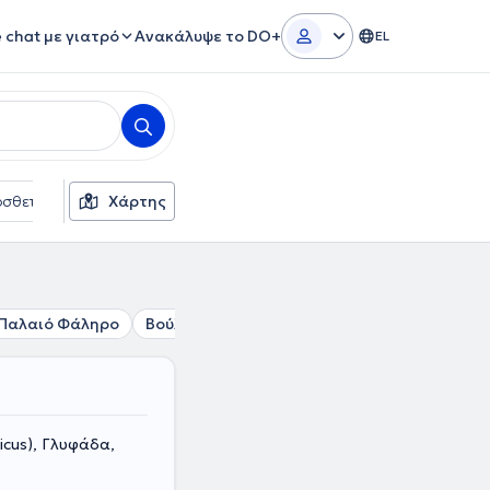
e chat με γιατρό
Ανακάλυψε το DO+
EL
σθετα φίλτρα
Χάρτης
Γλώσσες
Ασφαλιστικές εταιρείες
Παλαιό Φάληρο
Βούλα
Δάφνη
Νέα Σμύρνη
Βύρωνας
icus), Γλυφάδα,