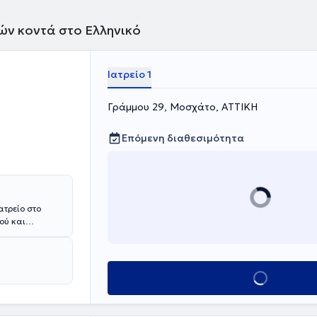
τών κοντά στο Ελληνικό
Ιατρείο 1
Γράμμου 29, Μοσχάτο, ΑΤΤΙΚΗ
Επόμενη διαθεσιμότητα
ατρείο στο
ού και
υ ίδιου
ς του
κής Κλινικής
της Ελληνικής
Κλείσε ραντεβού
ς και μιλάει