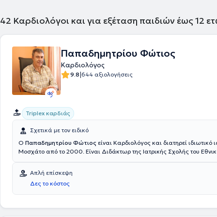
42
Καρδιολόγοι και για εξέταση παιδιών έως 12 ε
Παπαδημητρίου Φώτιος
Καρδιολόγος
|
9.8
644 αξιολογήσεις
Triplex καρδιάς
Σχετικά με τον ειδικό
Ο
Παπαδημητρίου Φώτιος
είναι Καρδιολόγος και διατηρεί ιδιωτικό ι
Μοσχάτο από το 2000. Είναι Διδάκτωρ της Ιατρικής Σχολής του Εθνικ
Καποδιστριακού Πανεπιστημίου Αθηνών και παράλληλα πτυχιούχος το
ιδρύματος. Αποτελεί Συνεργάτη ιατρό της Καρδιοχειρουργικής Κλινική
Απλή επίσκεψη
Νοσοκομείου "Υγεία" και έχει διατελέσει Καρδιολόγος της Καρδιολογι
Δες το κόστος
του Γενικού Νοσοκομείου Αθηνών "Λαϊκό". Τέλος, ο ιατρός είναι μέλος 
Καρδιολογικής Εταιρείας και της Ελληνικής Αντιυπερτασικής Εταιρεία
αγγλικά.