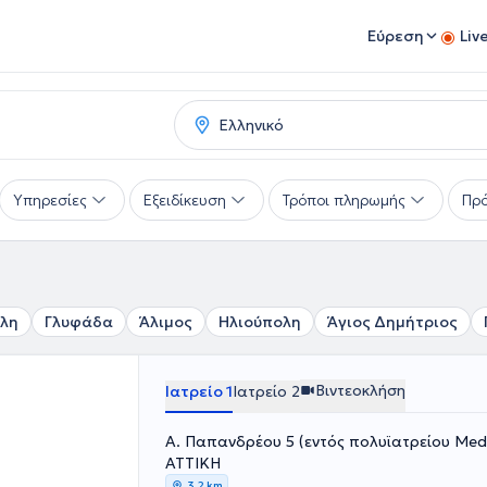
Εύρεση
Liv
Υπηρεσίες
Εξειδίκευση
Τρόποι πληρωμής
Πρό
λη
Γλυφάδα
Άλιμος
Ηλιούπολη
Άγιος Δημήτριος
Βιντεοκλήση
Ιατρείο 1
Ιατρείο 2
A. Παπανδρέου 5 (εντός πολυϊατρείου Med
ΑΤΤΙΚΗ
3,2 km