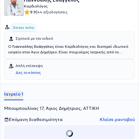
Καρδιολόγος
|
9.9
44 αξιολογήσεις
Stress echo
Σχετικά με τον ειδικό
Ο
Γιαννούλης Ευάγγελος
είναι Καρδιολόγος και διατηρεί ιδιωτικό
ιατρείο στον Άγιο Δημήτριο. Είναι πτυχιούχος Ιατρικής από το
Εθνικό & Καποδιστριακό Πανεπιστήμιο Αθηνών με ειδίκευση στην
Καρδιολογία από το Γενικό Νοσοκομείο Αθηνών "Ευαγγελισμός".
Απλή επίσκεψη
Εργάζεται ως Επιμελητής Καρδιολόγος στην Β' Καρδιολογική
Δες το κόστος
Κλινική στην Ευρωκλινική Αθηνών. Στο ιατρείο του αναλαμβάνει
περιστατικά που απαντώνται σε όλο το φάσμα της καρδιολογίας,
ενώ αξίζει να σημειωθεί ότι εξειδικεύεται στην
υπερηχοκαρδιολογία, καθώς και στην δυναμική
Ιατρείο 1
υπερηχοκαρδιογραφία (stress echo).
Μπουμπουλίνας 17, Άγιος Δημήτριος, ΑΤΤΙΚΗ
Επόμενη διαθεσιμότητα
Κλείσε ραντεβού