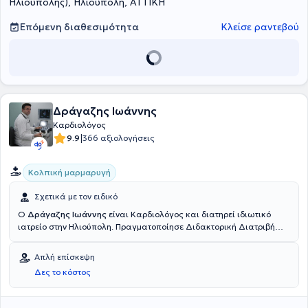
Ηλιούπολης), Ηλιούπολη, ΑΤΤΙΚΗ
Επόμενη διαθεσιμότητα
Κλείσε ραντεβού
Δράγαζης Ιωάννης
Καρδιολόγος
|
9.9
366 αξιολογήσεις
Κολπική μαρμαρυγή
Σχετικά με τον ειδικό
Ο
Δράγαζης Ιωάννης
είναι Καρδιολόγος και διατηρεί ιδιωτικό
ιατρείο στην Ηλιούπολη. Πραγματοποίησε Διδακτορική Διατριβή
στο Ερευνητικό Πρόγραμμα Θώραξ, ως Υπεύθυνος Πειραματικού
Χειρουργείου στην Πανεπιστημιακή Κλινική Μονάδα Εντατικής
Απλή επίσκεψη
Θεραπείας του Γενικού Νοσοκομείου Αθηνών "Ευαγγελισμός".
Δες το κόστος
Διαθέτει πτυχίο Ιατρικής από το Εθνικό και Καποδιστριακό
Πανεπιστήμιο Αθηνών και ειδικεύτηκε στην Παθολογία, στην 1η
Παθολογική Κλινική του Νομαρχιακού Ογκολογικού Νοσοκομείου