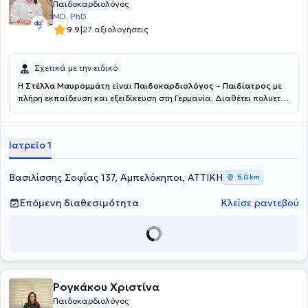
Παιδοκαρδιολόγος
MD, PhD
|
9.9
27 αξιολογήσεις
Σχετικά με την ειδικό
Η
Στέλλα Μαυρομμάτη
είναι
Παιδοκαρδιολόγος – Παιδίατρος
με
πλήρη εκπαίδευση και εξειδίκευση στη Γερμανία. Διαθέτει πολυετή
κλινική εμπειρία σε νοσοκομεία αναφοράς, με κύρια ενασχόληση τη
διάγνωση, παρακολούθηση και αντιμετώπιση συγγενών και
επίκτητων καρδιολογικών παθήσεων σε βρέφη και παιδιά, καθώς
Ιατρείο 1
και τη γενική παιδιατρική φροντίδα. Έχει εμπειρία στη διαγνωστική
υπερηχογραφία και στη φροντίδα παιδιών με αυξημένες ανάγκες
παρακολούθησης. Παρείχε παιδοκαρδιολογική αξιολόγηση και
Βασιλίσσης Σοφίας 137, Αμπελόκηποι, ΑΤΤΙΚΗ
6,0 km
παρακολούθηση υψηλού επιπέδου αθλητών στο πλαίσιο του
Ολυμπιακού Κέντρου Προετοιμασίας του Έσσεν, διασφαλίζοντας
Επόμενη διαθεσιμότητα
Κλείσε ραντεβού
την ασφαλή συμμετοχή τους στον αθλητισμό. Σήμερα εργάζεται στο
Νοσοκομείο ΜΗΤΕΡΑ, παρέχοντας υπεύθυνη, σύγχρονη και
εξατομικευμένη ιατρική φροντίδα, με έμφαση στην ασφάλεια του
παιδιού και τη σωστή ενημέρωση των γονέων.
Ρογκάκου Χριστίνα
Παιδοκαρδιολόγος