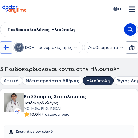
doctoranytime
EL
Παιδοκαρδιολόγος, Ηλιούπολη
DO+ Προνομιακές τιμές
Διαθεσιμότητα
Υ
5
Παιδοκαρδιολόγοι κοντά στην Ηλιούπολη
Αττική
Νότια προάστια Αθήνας
Ηλιούπολη
Άγιος Δη
Κάββουρας Χαράλαμπος
Παιδοκαρδιολόγος
MD, MSc, PhD, FSCAI
|
10.0
44 αξιολογήσεις
Σχετικά με τον ειδικό