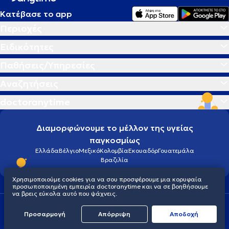
Κατέβασε το app
Περιοχές
Ειδικότητες
Παθήσεις/Υπηρεσίες
Αναζητήσεις
doctoranytime
Διαμορφώνουμε το μέλλον της υγείας
παγκοσμίως
Ελλάδα
Βέλγιο
Μεξικό
Κολομβία
Εκουαδόρ
Γουατεμάλα
Βραζιλία
Χρησιμοποιούμε cookies για να σου προσφέρουμε μια κορυφαία
προσωποποιημένη εμπειρία doctoranytime και να σε βοηθήσουμε
να βρεις εύκολα αυτό που ψάχνεις.
Οροι χρήσης
Cookies
Πολιτική προστασίας προσωπικού απορρήτου
Προσαρμογή
Απόρριψη
Aποδοχή
© 2026 doctoranytime