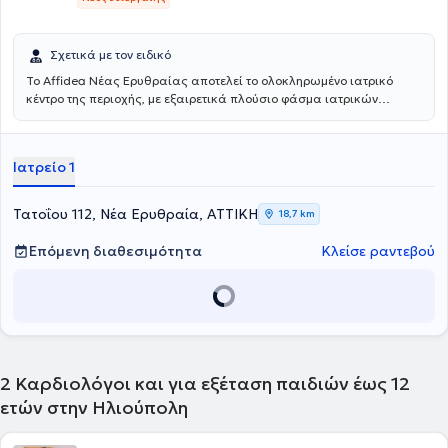
Ελληνικής Καρδιολογικής Εταιρείας, της Γερμανικής Καρδιολογικής
Εταιρείας, της Γερμανικής Παιδοκαρδιολογικής Εταιρείας, καθώς
και της Γερμανικής Εταιρείας Αναζωογόνησης.
Σχετικά με τον ειδικό
Το Affidea Νέας Ερυθραίας αποτελεί το ολοκληρωμένο ιατρικό
κέντρο της περιοχής, με εξαιρετικά πλούσιο φάσμα ιατρικών
ειδικοτήτων. Ξεχωρίζει για τις εξειδικευμένες χειρουργικές
υπηρεσίες, την ουρολογία με δυνατότητα κυστεοσκόπησης, τη
νεφρολογία και τις προηγμένες αγγειοχειρουργικές παρεμβάσεις -
Ιατρείο 1
ένας πλήρης ιατρικός προορισμός για κάθε ανάγκη.
Τατοΐου 112, Νέα Ερυθραία, ΑΤΤΙΚΗ
18,7 km
Επόμενη διαθεσιμότητα
Κλείσε ραντεβού
2
Καρδιολόγοι και για εξέταση παιδιών έως 12
ετών στην Ηλιούπολη