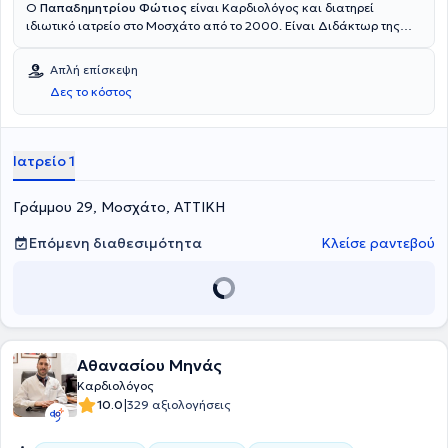
Ο
Παπαδημητρίου Φώτιος
είναι Καρδιολόγος και διατηρεί
ιδιωτικό ιατρείο στο Μοσχάτο από το 2000. Είναι Διδάκτωρ της
Ιατρικής Σχολής του Εθνικού και Καποδιστριακού Πανεπιστημίου
Αθηνών και παράλληλα πτυχιούχος του ίδιου ιδρύματος. Αποτελεί
Απλή επίσκεψη
Συνεργάτη ιατρό της Καρδιοχειρουργικής Κλινικής του Νοσοκομείου
Δες το κόστος
"Υγεία" και έχει διατελέσει Καρδιολόγος της Καρδιολογικής
Κλινικής του Γενικού Νοσοκομείου Αθηνών "Λαϊκό". Τέλος, ο ιατρός
είναι μέλος της Ελληνικής Καρδιολογικής Εταιρείας και της
Ελληνικής Αντιυπερτασικής Εταιρείας και μιλάει αγγλικά.
Ιατρείο 1
Γράμμου 29, Μοσχάτο, ΑΤΤΙΚΗ
Επόμενη διαθεσιμότητα
Κλείσε ραντεβού
Αθανασίου Μηνάς
Καρδιολόγος
|
10.0
329 αξιολογήσεις