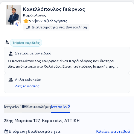
Κανελλόπουλος Γεώργιος
Καρδιολόγος
|
9.9
897 αξιολογήσεις
Διαθεσιμότητα για βιντεοκλήση
Triplex καρδιάς
Σχετικά με τον ειδικό
Ο
Κανελλόπουλος Γεώργιος
είναι Καρδιολόγος και διατηρεί
ιδιωτικό ιατρείο στο Χαλάνδρι. Είναι πτυχιούχος Ιατρικής της
Σχολής Επιστημών Υγείας του Πανεπιστημίου Κρήτης. Εργάστηκε
ως Ειδικευόμενος Παθολογίας κι ακολούθως Καρδιολογίας στο
Απλή επίσκεψη
Νοσοκομείο "Κοργιαλένειο Μπενάκειο", ενώ διετέλεσε Επιμελητής
Δες το κόστος
της 3ης Καρδιολογικής Κλινικής του Νοσοκομείου ΙΑΣΩ General.
Έχει μετεκπαιδευτεί στις Νεότερες Τεχνικές Υπερηχοκαρδιογραφίας
και έχει λάβει την αντίστοιχη πιστοποίηση από την Καρδιολογική
Κλινική του Πανεπιστημιακού Νοσοκομείου Πατρών. Παράλληλα με
Βιντεοκλήση
Ιατρείο 1
Ιατρείο 2
την εργασία του ως ιδιώτης γιατρός, διατελεί Επιστημονικός
Συνεργάτης και Επιστημονικά υπεύθυνος σε διάφορα κέντρα και
25ης Μαρτίου 127, Κερατσίνι, ΑΤΤΙΚΗ
κλινικές. Με γνώμονα την επιστημονική του αρτιότητα και την πείρα
του αντιμετωπίζει πληθώρα περιστατικών, ενώ αξίζει να
αναφερθεί η εξειδίκευσή του στην Υπερηχοκαρδιολογία, την
Επόμενη διαθεσιμότητα
Κλείσε ραντεβού