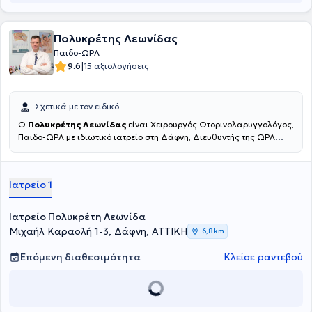
Πολυκρέτης Λεωνίδας
Παιδο-ΩΡΛ
|
9.6
15 αξιολογήσεις
Σχετικά με τον ειδικό
Ο
Πολυκρέτης Λεωνίδας
είναι Χειρουργός Ωτορινολαρυγγολόγος,
Παιδο-ΩΡΛ με ιδιωτικό ιατρείο στη Δάφνη, Διευθυντής της ΩΡΛ
κλινικής ΙΑΣΩ παίδων. Είναι πτυχιούχος της Ιατρικής Σχολής του
Πανεπιστημίου Πατρών και κατέχει Πιστοποίηση στην "Προηγμένη
Υποστήριξη της Ζωής στο Τραύμα (ATLS)" από το American College
Ιατρείο 1
of Surgeons (ACS). Ειδικεύτηκε στην Ωτορινολαρυγγολογία στο
Νοσοκομείο Παίδων "Η Αγία Σοφία" και στο Ειδικό Αντικαρκινικό
Νοσοκομείο Πειραιά "Μεταξά", στην Πλαστική Χειρουργική στο
Ιατρείο Πολυκρέτη Λεωνίδα
Γενικό Νοσοκομείο Αθηνών "Γεώργιος Γεννηματάς", στη
Μιχαήλ Καραολή 1-3, Δάφνη, ΑΤΤΙΚΗ
6,8 km
Νευροχειρουργική στο Γενικό Νοσοκομείο Πειραιά "Τζάνειο" και στη
Γενική Χειρουργική στο Γενικό Νοσοκομείο Πύργου "Ανδρέας
Επόμενη διαθεσιμότητα
Κλείσε ραντεβού
Παπανδρέου" . Αξίζει να σημειωθεί πως, έχει εργαστεί ως
Ωτορινολαρυγγολόγος στο Ειδικό Αντικαρκινικό Νοσοκομείο
Πειραιά "Μεταξά", υπήρξε Εξωτερικός συνεργάτης του Γενικού
Νοσοκομείου Αθηνών "Ιπποκράτειο" και διετέλεσε Επιμελητής της