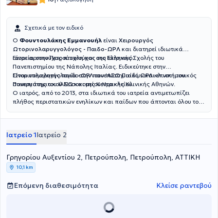
Σχετικά με τον ειδικό
Ο
Φουντουλάκης Εμμανουήλ
είναι
Χειρουργός
Ωτορινολαρυγγολόγος - Παιδο-ΩΡΛ
και διατηρεί ιδιωτικά
ιατρεία στην Πετρούπολη και στο Ελληνικό.
Είναι αριστούχος πτυχιούχος της Ιατρικής Σχολής του
Πανεπιστημίου της Νάπολης Ιταλίας. Ειδικεύτηκε στην
Ωτορινολαρυγγολογία στην πανεπιστημιακή ΩΡΛ κλινική του
Είναι επιμελητής παιδο-ΩΡΛ του ΙΑΣΩ Παίδων και επιστημονικός
Πανεπιστημιακού Νοσοκομείου Ηρακλείου.
συνεργάτης του ΙΑΣΩ και της Κεντρικής Κλινικής Αθηνών.
Ο ιατρός, από το 2013, στα ιδιωτικά του ιατρεία αντιμετωπίζει
πλήθος περιστατικών ενηλίκων και παίδων που άπτονται όλου του
φάσματος της ειδικότητάς του.
Ιατρείο 1
Ιατρείο 2
Γρηγορίου Αυξεντίου 2, Πετρούπολη, Πετρούπολη, ΑΤΤΙΚΗ
10,1 km
Επόμενη διαθεσιμότητα
Κλείσε ραντεβού