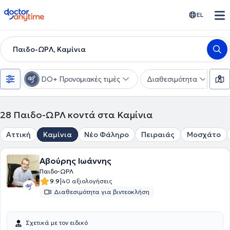
doctoranytime
EL
Παιδο-ΩΡΛ, Καμίνια
DO+ Προνομιακές τιμές
Διαθεσιμότητα
Υ
28
Παιδο-ΩΡΛ κοντά στα Καμίνια
Αττική
Καμίνια
Νέο Φάληρο
Πειραιάς
Μοσχάτο
Αβούρης Ιωάννης
Παιδο-ΩΡΛ
|
9.9
40 αξιολογήσεις
Διαθεσιμότητα για βιντεοκλήση
Σχετικά με τον ειδικό