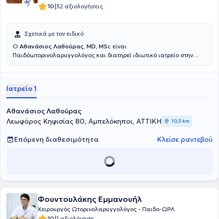
δημοσιεύσεων σε διεθνή και πανελλήνια συνέδρια, είναι μέλος
|
10
32 αξιολογήσεις
πολλών εταιρειών στο χώρο της ωτορινολαρυγγολογίας και
δημοσιεύει εργασίες σε ελληνικά αλλά και ξένα επιστημονικά
περιοδικά.
Σχετικά με τον ειδικό
Ο
Αθανάσιος Λαθούρας, MD, MS
c είναι
Παιδόωτορινολαρυγγολόγος και διατηρεί ιδιωτικό ιατρείο στην
περιοχή των Αμπελοκήπων. Είναι πτυχιούχος Ιατρικής από το
Comenius University και απόφοιτος του Μεταπτυχιακού
Προγράμματος Σπουδών στην Ακοολογία - Νευροωτολογία του
Ιατρείο 1
Εθνικού και Καποδιστριακού Πανεπιστημίου Αθηνών (Ε.Κ.Π.Α).
Ολοκλήρωσε την Ειδικότητα Ωτορινολαρυγγολογίας-Χειρουργικής
Κεφαλής και Τραχήλου στην Ά Ωτορινολαρυγγολογική Κλινική του
Αθανάσιος Λαθούρας
Εθνικού και Καποδιστριακού Πανεπιστημίου Αθηνών (Ε.Κ.Π.Α) στο
Λεωφόρος Κηφισίας 80, Αμπελόκηποι, ΑΤΤΙΚΗ
10,3 km
Γ.Ν.Α. "Ιπποκράτειο". Τέλος, είναι συνεργάτης της Α'
Ωτορινολαρυγγολογικής Κλινικής της Γενικής Κλινικής "Μητέρα".
Επόμενη διαθεσιμότητα
Κλείσε ραντεβού
Φουντουλάκης Εμμανουήλ
Χειρουργός Ωτορινολαρυγγολόγος - Παιδο-ΩΡΛ
|
10
1 αξιολόγηση