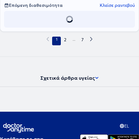
Πανεπιστήμιο Πατρών. Έπειτα από επιτυχείς εξετάσεις κατέχει τον
Επόμενη διαθεσιμότητα
Κλείσε ραντεβού
Ευρωπαϊκό τίτλο Ωτορινολαρυγγολογίας (Fellow of the European
Board of Otolaryngology- Head & Neck Surgery). Παράλληλα
εργάζεται ως Επιμελητής ΩΡΛ στο Γενικό Νοσοκομείο Πειραιά
«Τζάνειο», αντιμετωπίζοντας πληθώρα περιστατικών και
πραγματοποιώντας μεγάλο αριθμό απλών και σύνθετων
επεμβάσεων σε όλο το φάσμα της Ωτορινολαρυγγολογίας.
1
2
...
7
Συνεργάζεται ως εξωτερικός συνεργάτης με την ORL Athens Clinic
και τη Βιοκλινική Αθηνών.
Σχετικά άρθρα υγείας
EL