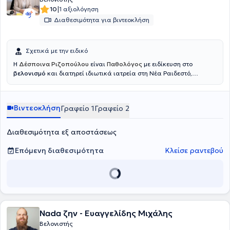
|
10
1 αξιολόγηση
Διαθεσιμότητα για βιντεοκλήση
Σχετικά με την ειδικό
Η
Δέσποινα Ριζοπούλου
είναι
Παθολόγος
με ειδίκευση στο
βελονισμό
και διατηρεί ιδιωτικά ιατρεία στη Νέα Ραιδεστό,
περιοχή Θέρμης και στην Καλαμαριά
.
Αποφοίτησε από την Ιατρική
Σχολή του Πανεπιστημίου Θεσσαλίας τον Ιούλιο του 1997. Μετά την
ολοκλήρωση της υπηρεσίας υπαίθρου, ειδικεύτηκε στην Παθολογία
Βιντεοκλήση
Γραφείο 1
Γραφείο 2
στην Παθολογική Κλινική του Νοσοκομείου Καστοριάς και στη Β΄
Προπαιδευτική Παθολογική Κλινική του Νοσοκομείου Ιπποκράτειο
Θεσσαλονίκης, αποκτώντας τον τίτλο ειδικότητας τον Ιανουάριο του
Διαθεσιμότητα εξ αποστάσεως
2006. Εργάστηκε στον Κυανού Σταυρό και στη Γενική Κλινική
Θεσσαλονίκης από το 2005 έως το 2022.
Επόμενη διαθεσιμότητα
Κλείσε ραντεβού
Nada ζην - Ευαγγελίδης Μιχάλης
Βελονιστής