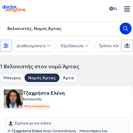
doctoranytime
EL
Βελονιστής, Νομός Άρτας
Διαθεσιμότητα
Εξειδίκευση
Τρόποι πληρωμής
1
Βελονιστής στον νομό Άρτας
Ήπειρος
Νομός Άρτας
Άρτα
Τζαχρήστα Ελένη
Βελονιστής
Νέος συνεργάτης
Σχετικά με την ειδικό
Η
Τζαχρήστα Ελένη
είναι Γυναικολόγος - Μαιευτήρας και