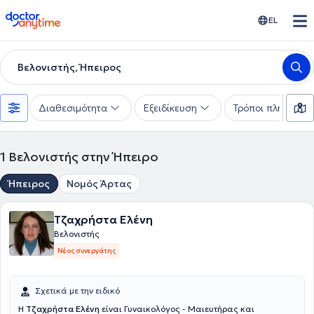
doctoranytime
EL
Βελονιστής, Ήπειρος
Διαθεσιμότητα
Εξειδίκευση
Τρόποι πληρωμής
1
Βελονιστής στην Ήπειρο
Ήπειρος
Νομός Άρτας
Τζαχρήστα Ελένη
Βελονιστής
Νέος συνεργάτης
Σχετικά με την ειδικό
Η
Τζαχρήστα Ελένη
είναι Γυναικολόγος - Μαιευτήρας και