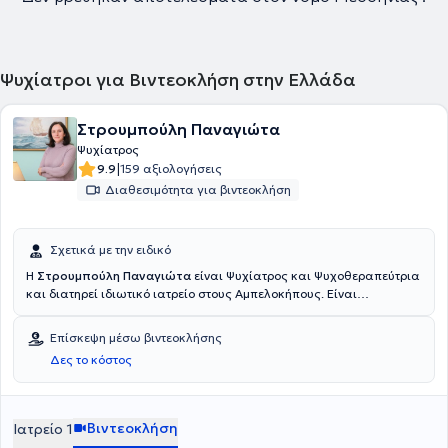
Ψυχίατροι για Βιντεοκλήση στην Ελλάδα
Στρουμπούλη Παναγιώτα
Ψυχίατρος
|
9.9
159 αξιολογήσεις
Διαθεσιμότητα για βιντεοκλήση
Σχετικά με την ειδικό
Η
Στρουμπούλη Παναγιώτα
είναι Ψυχίατρος και Ψυχοθεραπεύτρια
και διατηρεί ιδιωτικό ιατρείο στους Αμπελοκήπους. Είναι
πτυχιούχος της Ιατρικής Σχολής Αθηνών και κάτοχος
μεταπτυχιακού τίτλου Διαχείριση Κρίσεων Μαζικών Καταστροφών
Επίσκεψη μέσω βιντεοκλήσης
και Επειγουσών Καταστάσεων της Νοσηλευτικής του
Δες το κόστος
Πανεπιστημίου Αθηνών. Ειδικεύτηκε στην Γερμανία όπου και
απέκτησε τον τίτλο ειδικότητας Ψυχιάτρου και Ψυχοθεραπεύτριας
από το νοσοκομείο PBZ Böblingen της βόρειας Βυρτεμβέργης,
καθώς στη Γερμανία η απόκτηση τίτλου Ειδικότητας συνοδεύεται
Βιντεοκλήση
Ιατρείο 1
υποχρεωτικά και από εξειδίκευση σε κάποιο Ψυχοθεραπευτικό