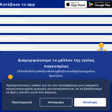
Κατέβασε το app
Περιοχές
Ειδικότητες
Παθήσεις/Υπηρεσίες
Αναζητήσεις
doctoranytime
Διαμορφώνουμε το μέλλον της υγείας
παγκοσμίως
Ελλάδα
Βέλγιο
Μεξικό
Κολομβία
Εκουαδόρ
Γουατεμάλα
Βραζιλία
Χρησιμοποιούμε cookies για να σου προσφέρουμε μια κορυφαία
προσωποποιημένη εμπειρία doctoranytime και να σε βοηθήσουμε
να βρεις εύκολα αυτό που ψάχνεις.
Οροι χρήσης
Cookies
Πολιτική προστασίας προσωπικού απορρήτου
Προσαρμογή
Απόρριψη
Aποδοχή
© 2026 doctoranytime