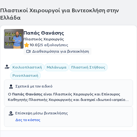
Αναζωογόνηση Προσώπου και άκρων χειρών αντίστοιχα. Τέλος,
στα ιδιωτικά του ιατρεία αντιμετωπίζει περιστατικά που άπτονται
Πλαστικοί Χειρουργοί για Βιντεοκλήση στην
όλου του φάσματος της Πλαστικής Επανορθωτικής και Αισθητικής
Ελλάδα
Χειρουργικής.
Παπάς Θανάσης
Πλαστικός Χειρουργός
|
10.0
25 αξιολογήσεις
Διαθεσιμότητα για βιντεοκλήση
Κοιλιοπλαστική
Μελάνωμα
Πλαστική Στήθους
Ρινοπλαστική
Σχετικά με τον ειδικό
Ο
Παπάς Θανάσης
είναι Πλαστικός Χειρουργός και Επίκουρος
Καθηγητής Πλαστικής Χειρουργικής και διατηρεί ιδιωτικό ιατρείο
στη Θεσσαλονίκη. Είναι Διδάκτωρ του Αριστοτελείου
Πανεπιστημίου Θεσσαλονίκης, με θέμα διδακτορικής διατριβής στο
Επίσκεψη μέσω βιντεοκλήσης
Κακόηθες Μελάνωμα του δέρματος, και απόφοιτος της Ιατρικής
Δες το κόστος
Σχολής του Δημοκρίτειου Πανεπιστημίου Θράκης. Εκπαιδεύτηκε
στην Πανεπιστημιακή Κλινική Πλαστικής Χειρουργικής του
Αριστοτελείου Πανεπιστημίου Θεσσαλονίκης, η οποία είναι η