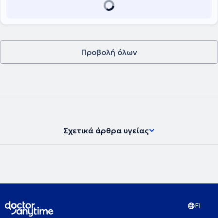
Στρατιωτικό Αεροδρόμιο Ελευσίνας. Τέλος, ο γιατρός είναι μέλος
της Ευρωπαϊκής Ακαδημίας Πλαστικής Χειρουργικής, του Συλλόγου
Πλαστικών Χειρουργών Αγγλίας και του General Medical Council.
Προβολή όλων
Σχετικά άρθρα υγείας
EL