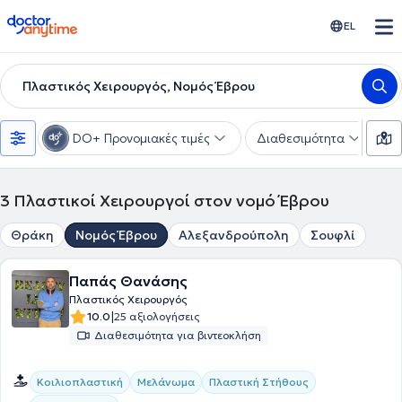
doctoranytime
EL
Πλαστικός Χειρουργός, Νομός Έβρου
DO+ Προνομιακές τιμές
Διαθεσιμότητα
Υ
3
Πλαστικοί Χειρουργοί στον νομό Έβρου
Θράκη
Νομός Έβρου
Αλεξανδρούπολη
Σουφλί
Παπάς Θανάσης
Πλαστικός Χειρουργός
|
10.0
25 αξιολογήσεις
Διαθεσιμότητα για βιντεοκλήση
Κοιλιοπλαστική
Μελάνωμα
Πλαστική Στήθους