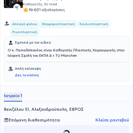
Ελληνικής Εταιρείας Πλαστικής Επανορθωτικής και Αισθητικής και
Καθηγητής, Dr med
Χειρουργικής και έχει παρουσιάσει πληθώρα εργασιών σε
|
10.0
11 αξιολογήσεις
ελληνικά και διεθνή επιστημονικά συνέδρια.
Αλλαγή φύλου
Βλεφαροπλαστική
Κοιλιοπλαστική
Ρινοπλαστική
Σχετικά με τον ειδικό
Ο κ. Παπαδόπουλος είναι Καθηγητής Πλαστικής Χειρουργικής στην
Ιατρική Σχολή του ΕΚΠΑ & τ TU Μünchen
Απλή επίσκεψη
Δες το κόστος
Ιατρείο 1
Βενιζέλου 51, Αλεξανδρούπολη, ΕΒΡΟΣ
Επόμενη διαθεσιμότητα
Κλείσε ραντεβού