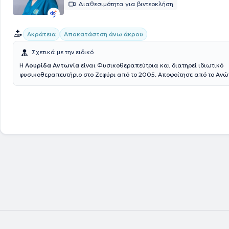
Διαθεσιμότητα για βιντεοκλήση
Ακράτεια
Αποκατάστση άνω άκρου
Σχετικά με την ειδικό
Η
Λουρίδα Αντωνία
είναι Φυσικοθεραπεύτρια και διατηρεί ιδιωτικό
φυσικοθεραπευτήριο στο Ζεφύρι από το 2005. Αποφοίτησε από το Ανώ
Τεχνολογικό Εκπαιδευτικό Ίδρυμα Αθηνών το 1995. Έχει εξειδικευθεί σ
ακράτειας και πυελικού πόνου,
καθώς και σε
αποκατάσταση άνω ά
therapy)
.Είναι μέλος του Πανελλήνιου Συλλόγου Φυσικοθεραπευτών κ
ΔΣ της Ελληνικής Επιστημονικής Εταιρείας Φυσικοθεραπείας. Είναι ε
HCPC (Health Care Professions Council) της Μεγάλης Βρετανίας. Στη 
της ως Κλινική Φυσικοθεραπεύτρια έχει παρακολουθήσει πλήθος σεμ
συνεδρίων. Το φυσικοθεραπευτήριο είναι πλήρως εξοπλισμένο με σύγ
μηχανήματα όπως μαγνητικός διεγέρτης, κρουστικός υπέρηχος, tecar,
έλξη-αποσυμπίεση σπονδυλικής στήλης κλπ. Πλαισιώνεται από φυσι
μέλη του Πανελλήνιου Συλλόγου Φυσικοθεραπευτών, με μεγάλη κλινική
Τέλος, αντιμετωπίζονται μυοσκελετικές παθήσεις, αθλητικές κακώσει
νευρολογικές και ρευματολογικές παθήσεις, ενώ υπάρχει
δυνατότητα 
οίκον θεραπείες.