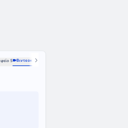
Βιντεοκλήση
φείο 5