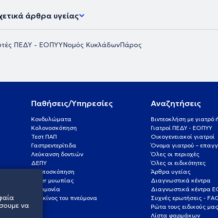
χετικά άρθρα υγείας
τές ΠΕΔΥ - ΕΟΠΥΥ
Νομός Κυκλάδων
Πάρος
Παθήσεις/Υπηρεσίες
Αναζητήσεις
Κονδυλώματα
Βιντεοκλήση με γιατρό
Κολονοσκόπηση
Γιατροί ΠΕΔΥ - ΕΟΠΥΥ
Τεστ ΠΑΠ
Οικογενειακοί γιατροί
Γαστρεντερίτιδα
Όνομα γιατρού – επαγγ
Λεύκανση δοντιών
Όλες οι περιοχές
ΔΕΠΥ
Όλες οι ειδικότητες
Κολποσκόπηση
Άρθρα υγείας
Laser μυωπίας
Διαγνωστικά κέντρα
Πνευμονία
Διαγνωστικά κέντρα 
φαία
Καρκίνος του πνεύμονα
Συχνές ερωτήσεις - FA
σουμε να
Ρώτα τους ειδικούς μα
Λίστα φαρμάκων