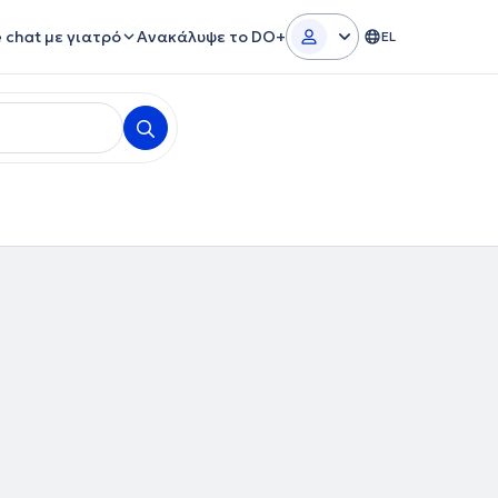
e chat με γιατρό
Ανακάλυψε το DO+
EL