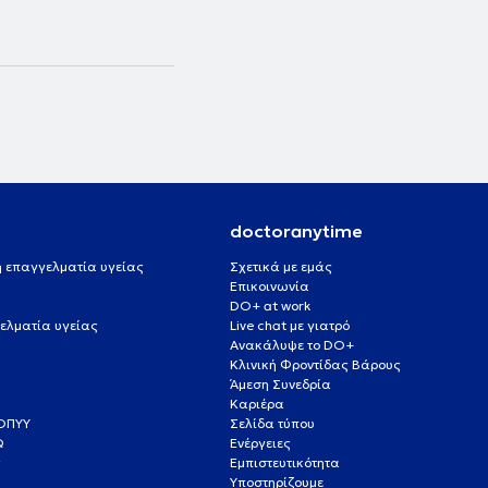
doctoranytime
 ή επαγγελματία υγείας
Σχετικά με εμάς
Επικοινωνία
DO+ at work
ελματία υγείας
Live chat με γιατρό
Ανακάλυψε το DO+
Κλινική Φροντίδας Βάρους
Άμεση Συνεδρία
Καριέρα
ΕΟΠΥΥ
Σελίδα τύπου
Q
Ενέργειες
ς
Εμπιστευτικότητα
Υποστηρίζουμε