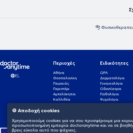
Σ
Φυσικοθεραπευ
Περιοχές
Ειδικότητες
Αθήνα
ΩΡΛ
EL
Θεσσαλονίκη
Δερματολόγοι
Πειραιάς
Γυναικολόγοι
Περιστέρι
Οδοντίατροι
Αμπελόκηποι
Παθολόγοι
Καλλιθέα
Ψυχολόγοι
Πάτρα
Οφθαλμίατροι
🍪 Αποδοχή cookies
Γλυφάδα
Ενδοκρινολόγοι
Νίκαια
Ουρολόγοι
Χρησιμοποιούμε cookies για να σου προσφέρουμε μια κορυ
Νέα Σμύρνη
Καρδιολόγοι
προσωποποιημένη εμπειρία doctoranytime και να σε βοηθή
βρεις εύκολα αυτό που ψάχνεις.