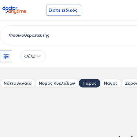
doctoranytime
Είστε ειδικός;
Φύλο
Νότιο Αιγαίο
Νομός Κυκλάδων
Πάρος
Νάξος
Σύρο