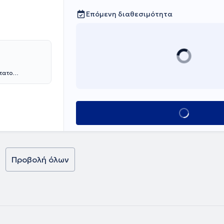
Επόμενη διαθεσιμότητα
τατο
ε
θεραπείες
κρου (hand
αι μέλος του
πίσης μέλος του
Κλείσε ραντεβο
μακρά πορεία
ιναρίων και
χρονα
 biofeedback,
κοθεραπευτές
Προβολή όλων
 εμπειρία.
ς, λεμφοίδημα,
και για κατ΄