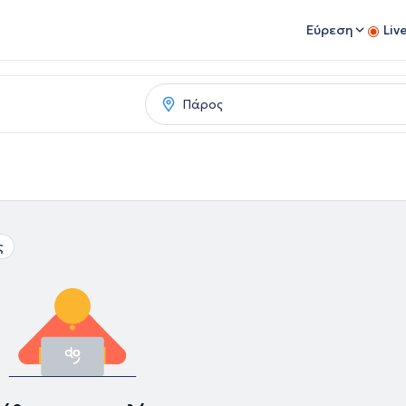
Εύρεση
Liv
ς