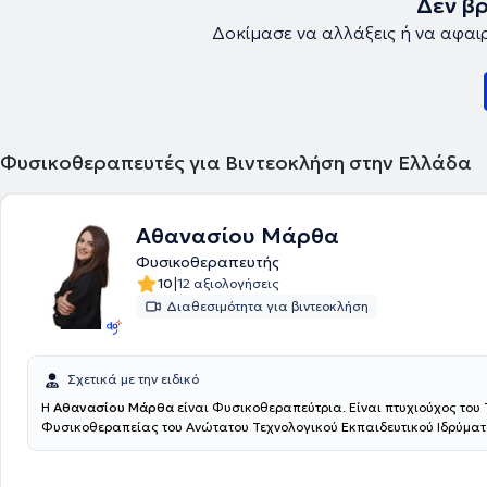
Δεν β
Δοκίμασε να αλλάξεις ή να αφαι
Φυσικοθεραπευτές για Βιντεοκλήση στην Ελλάδα
Αθανασίου Μάρθα
Φυσικοθεραπευτής
|
10
12 αξιολογήσεις
Διαθεσιμότητα για βιντεοκλήση
Σχετικά με την ειδικό
Η
Αθανασίου Μάρθα
είναι Φυσικοθεραπεύτρια. Είναι πτυχιούχος του
Φυσικοθεραπείας του Ανώτατου Τεχνολογικού Εκπαιδευτικού Ιδρύμα
πραγματοποίησε την πρακτική της άσκηση στο Γενικό Νοσοκομείο Αττικ
εξειδικευμένη στην άσκηση, έχοντας πιστοποιηθεί ως Pilates Instructor
PMA), στο Clinical Pilates (ΚΕΔΙΒΙΜ Epimorfosis - ΕΟΠΠΕΠ) και ως Pers