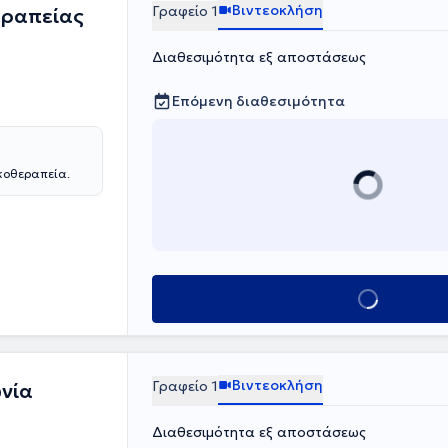
ποκατάσταση,
Βιντεοκλήση
Γραφείο 1
εραπείας
ilates σε μικρά
ουλές.
Διαθεσιμότητα εξ αποστάσεως
Επόμενη διαθεσιμότητα
κοθεραπεία.
Κλείσε ραντεβο
Βιντεοκλήση
Γραφείο 1
ωνία
Διαθεσιμότητα εξ αποστάσεως