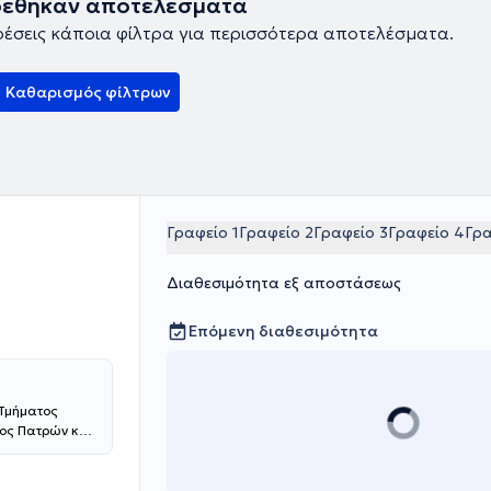
ρέθηκαν αποτελέσματα
ρέσεις κάποια φίλτρα για περισσότερα αποτελέσματα.
Καθαρισμός φίλτρων
Γραφείο 1
Γραφείο 2
Γραφείο 3
Γραφείο 4
Γρα
Διαθεσιμότητα εξ αποστάσεως
Επόμενη διαθεσιμότητα
 Τμήματος
τος Πατρών και
ής ΚΑΤ. Είναι
 (AF Studies -
onal Trainer