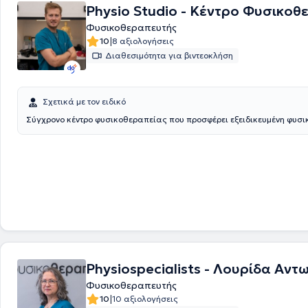
παρέχονται, εκτός από την Αξιολόγηση και την Φυσικοθεραπευτική Α
Physio Studio - Κέντρο Φυσικοθ
Θεραπευτική Μάλαξη, Cross Fructional Training, μαθήματα Yoga και P
Φυσικοθεραπευτής
γκρουπ 3-6 ατόμων, αλλά και Διατροφολογικές - Διαιτολογικές συμβ
|
10
8 αξιολογήσεις
Διαθεσιμότητα για βιντεοκλήση
Σχετικά με τον ειδικό
Σύγχρονο κέντρο φυσικοθεραπείας που προσφέρει εξειδικευμένη φυσι
Physiospecialists - Λουρίδα Αντ
Φυσικοθεραπευτής
|
10
10 αξιολογήσεις