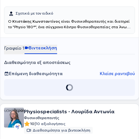
Σχετικά με τον ειδικό
Ο
Κτιστάκης Κωνσταντίνος
είναι Φυσικοθεραπευτής και διατηρεί
το "Physio 180°", ένα σύγχρονο Κέντρο Φυσικοθεραπείας στα Άνω
Λιόσια. Εξειδικεύονται στην αντιμετώπιση του πόνου, την
αποκατάσταση αθλητικών τραυμάτων και τη βελτίωση της
κινητικής λειτουργίας. Παρέχουν υψηλής ποιότητας
Βιντεοκλήση
Γραφείο 1
φυσικοθεραπεία, βελονισμό και εξειδικευμένες τεχνικές
κινητοποίησης, προσαρμοσμένες στις ανάγκες του κάθε
ασθενούς.Ο απώτερος στόχος της θεραπείας τους είναι η πλήρη
Διαθεσιμότητα εξ αποστάσεως
επάνοδός σας στις καθημερινές και επαγγελματικές σας
δραστηριότητες, χωρίς πόνο και με βελτιωμένη λειτουργικότητα.
Επόμενη διαθεσιμότητα
Κλείσε ραντεβού
Physiospecialists - Λουρίδα Αντωνία
Φυσικοθεραπευτής
|
10
10 αξιολογήσεις
Διαθεσιμότητα για βιντεοκλήση