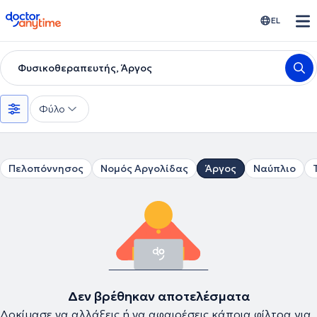
doctoranytime
EL
Φυσικοθεραπευτής, Άργος
Φύλο
Πελοπόννησος
Νομός Αργολίδας
Άργος
Ναύπλιο
Δεν βρέθηκαν αποτελέσματα
Δοκίμασε να αλλάξεις ή να αφαιρέσεις κάποια φίλτρα για