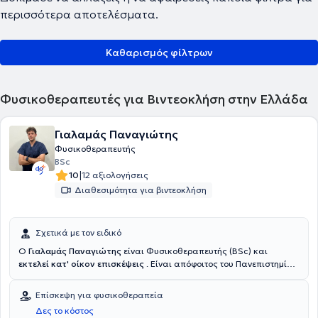
περισσότερα αποτελέσματα.
Καθαρισμός φίλτρων
Φυσικοθεραπευτές για Βιντεοκλήση στην Ελλάδα
Γιαλαμάς Παναγιώτης
Φυσικοθεραπευτής
BSc
|
10
12 αξιολογήσεις
Διαθεσιμότητα για βιντεοκλήση
Σχετικά με τον ειδικό
Ο
Γιαλαμάς Παναγιώτης
είναι Φυσικοθεραπευτής (BSc) και
εκτελεί κατ' οίκον επισκέψεις
. Είναι απόφοιτος του Πανεπιστημίου
Δυτικής Αττικής (ΠΑ.Δ.Α.) και προσφέρει εξειδικευμένες κατ' οίκον
φυσικοθεραπείες . Με 10 χρόνια εμπειρίας στην κατ' οίκον
Επίσκεψη για φυσικοθεραπεία
αποκατάσταση και παράλληλα 6 χρόνια σε 2 ιδιωτικά
Δες το κόστος
φυσικοθεραπευτήρια της Αθήνας, ασχολούμενος με μυοσκελετικά