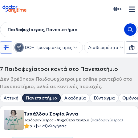
doctoranytime
EL
Παιδοψυχίατρος, Πανεπιστήμιο
DO+ Προνομιακές τιμές
Διαθεσιμότητα
Υ
7
Παιδοψυχίατροι κοντά στο Πανεπιστήμιο
Δεν βρέθηκαν Παιδοψυχίατροι με online ραντεβού στο
Πανεπιστήμιο, αλλά σε κοντινές περιοχές.
Αττική
Πανεπιστήμιο
Ακαδημία
Σύνταγμα
Ομόνο
Τυπάλδου Σοφία Άννα
Παιδοψυχίατρος - Ψυχοθεραπεύτρια
(Παιδοψυχίατρος)
|
9.7
32 αξιολογήσεις