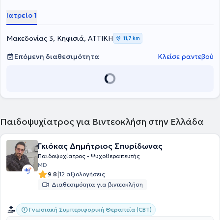
Ψυχιατρική και Νευρολογική κλινική του Ψυχιατρικού Νοσοκομείου
της Τρίπολης. Εκπαιδεύτηκε από την Ελληνική Εταιρία της Νέας
Ιατρείο 1
Λακανικής Σχολής Ψυχανάλυσης (ΑΠΑΚΣ) στην ψυχαναλυτική
κατεύθυνση με ιδιαίτερη αναφορά στο Λακανικό Πεδίο.
Μακεδονίας 3, Κηφισιά, ΑΤΤΙΚΗ
11,7 km
Επόμενη διαθεσιμότητα
Κλείσε ραντεβού
Παιδοψυχίατρος για Βιντεοκλήση στην Ελλάδα
Γκιόκας Δημήτριος Σπυρίδωνας
Παιδοψυχίατρος - Ψυχοθεραπευτής
MD
|
9.8
12 αξιολογήσεις
Διαθεσιμότητα για βιντεοκλήση
Γνωσιακή Συμπεριφορική Θεραπεία (CBT)