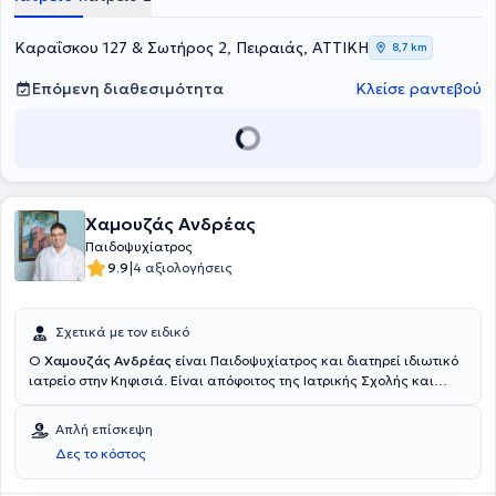
παθήσεων.
της, προκειμένου να διασφαλίσει την ψυχική υγεία και την ευημερία
των νέων ασθενών της.
Καραΐσκου 127 & Σωτήρος 2, Πειραιάς, ΑΤΤΙΚΗ
8,7 km
Επόμενη διαθεσιμότητα
Κλείσε ραντεβού
Χαμουζάς Ανδρέας
Παιδοψυχίατρος
|
9.9
4 αξιολογήσεις
Σχετικά με τον ειδικό
Ο
Χαμουζάς Ανδρέας
είναι Παιδοψυχίατρος και διατηρεί ιδιωτικό
ιατρείο στην Κηφισιά. Είναι απόφοιτος της Ιατρικής Σχολής και
υπηρέτησε ως αγροτικός ιατρός στο Κέντρο Υγείας του Άστρους
Κυνουρίας. Ολοκλήρωσε την Ειδικότητά του ως Παιδοψυχίατρος
Απλή επίσκεψη
στη B΄Κλινική του Παιδοψυχιατρικού Νοσοκομείου Αττικής, ενώ στο
Δες το κόστος
πλαίσιο της ανάληψης της Ειδικότητας θήτευσε στο Τμήμα
Ψυχιατρικής Εφήβων και Νέων του ΓΝΑ ''Γ.ΓΕΝΝΗΜΑΤΑΣ'' και την