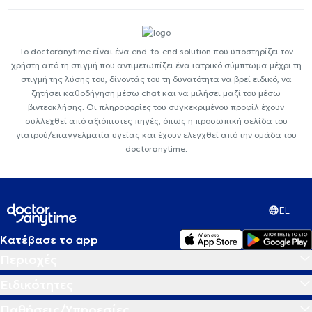
Το doctoranytime είναι ένα end-to-end solution που υποστηρίζει τον
χρήστη από τη στιγμή που αντιμετωπίζει ένα ιατρικό σύμπτωμα μέχρι τη
στιγμή της λύσης του, δίνοντάς του τη δυνατότητα να βρεί ειδικό, να
ζητήσει καθοδήγηση μέσω chat και να μιλήσει μαζί του μέσω
βιντεοκλήσης. Οι πληροφορίες του συγκεκριμένου προφίλ έχουν
συλλεχθεί από αξιόπιστες πηγές, όπως η προσωπική σελίδα του
γιατρού/επαγγελματία υγείας και έχουν ελεγχθεί από την ομάδα του
doctoranytime.
EL
Κατέβασε το app
Περιοχές
Ειδικότητες
Παθήσεις/Υπηρεσίες