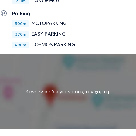
ΠΑΝΟΡΜΟΥ
210m
Parking
MOTOPARKING
300m
EASY PARKING
370m
COSMOS PARKING
490m
Κάνε κλικ εδώ για να δεις τον χάρτη