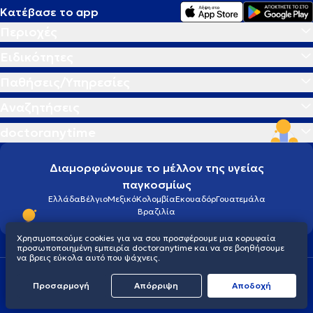
Κατέβασε το app
Περιοχές
Ειδικότητες
Παθήσεις/Υπηρεσίες
Αναζητήσεις
doctoranytime
Διαμορφώνουμε το μέλλον της υγείας
παγκοσμίως
Ελλάδα
Βέλγιο
Μεξικό
Κολομβία
Εκουαδόρ
Γουατεμάλα
Βραζιλία
Χρησιμοποιούμε cookies για να σου προσφέρουμε μια κορυφαία
προσωποποιημένη εμπειρία doctoranytime και να σε βοηθήσουμε
να βρεις εύκολα αυτό που ψάχνεις.
Οροι χρήσης
Cookies
Πολιτική προστασίας προσωπικού απορρήτου
Προσαρμογή
Απόρριψη
Aποδοχή
© 2026 doctoranytime