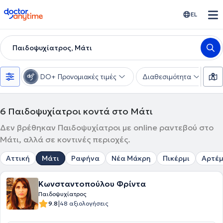
doctoranytime
EL
Παιδοψυχίατρος, Μάτι
DO+ Προνομιακές τιμές
Διαθεσιμότητα
Υ
6
Παιδοψυχίατροι κοντά στο Μάτι
Δεν βρέθηκαν Παιδοψυχίατροι με online ραντεβού στο
Μάτι, αλλά σε κοντινές περιοχές.
Αττική
Μάτι
Ραφήνα
Νέα Μάκρη
Πικέρμι
Αρτέμ
Κωνσταντοπούλου Φρίντα
Παιδοψυχίατρος
|
9.8
48 αξιολογήσεις