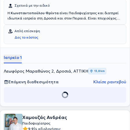
Σχετικά με την ειδικό
Η
Κωνσταντοπούλου Φρίντα
είναι Παιδοψυχίατρος και διατηρεί
ιδιωτικά ιατρεία στη Δροσιά και στον Πειραιά. Είναι πτυχιούχος
της Ιατρικής Σχολής του Δημοκρίτειου Πανεπιστημίου Θράκης και
έχει εκπαιδευτεί στη συστημική και οικογενειακή θεραπεία στη
Απλή επίσκεψη
Μονάδα Οικογενειακής Θεραπείας του Ψυχιατρικού Νοσοκομείου
Δες το κόστος
Αττικής. Επιπλέον, έχει εργαστεί στην Παιδοψυχιατρική Κλινική του
Γενικού Νοσοκομείου Πειραιά "Τζάνειο" και ασχολείται ιδιαίτερα με
τις διάχυτες αναπτυξιακές διαταραχές. Στο ιδιωτικό της ιατρείο
παρέχει εξειδικευμένες υπηρεσίες και αντιμετωπίζει πλήθος
Ιατρείο 1
παθήσεων.
Λεωφόρος Μαραθώνος 2, Δροσιά, ΑΤΤΙΚΗ
13,8 km
Επόμενη διαθεσιμότητα
Κλείσε ραντεβού
Χαμουζάς Ανδρέας
Παιδοψυχίατρος
|
9.9
4 αξιολογήσεις