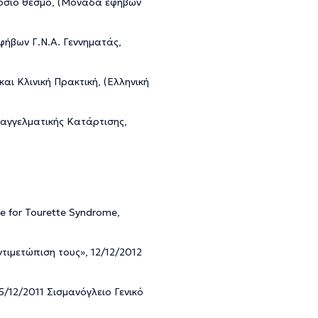
μόσιο θεσμό, (Μονάδα εφήβων
ήβων Γ.Ν.Α. Γεννηματάς,
ι Κλινική Πρακτική, (Ελληνική
παγγελματικής Κατάρτισης,
e for Tourette Syndrome,
ντιμετώπιση τους», 12/12/2012
5/12/2011 Σισμανόγλειο Γενικό