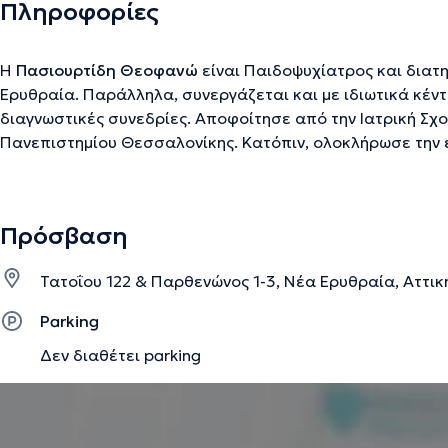
Πληροφορίες
Η
Πασιουρτίδη Θεοφανώ
είναι Παιδοψυχίατρος και διατη
Ερυθραία. Παράλληλα, συνεργάζεται και με ιδιωτικά κέν
διαγνωστικές συνεδρίες. Αποφοίτησε από την Ιατρική Σχ
Πανεπιστημίου Θεσσαλονίκης. Κατόπιν, ολοκλήρωσε την ε
Παιδοψυχιατρική στο Σισμανόγλειο Γενικό Νοσοκομείο Αττ
οποίας, ασκήθηκε στην Ψυχιατρική ενηλίκων στο Ελληνικό
Ερευνών. Επιπροσθέτως, η ιατρός ειδικεύτηκε στη Νευρολ
Πρόσβαση
Νοσοκομείο 424, στη Θεσσαλονίκη. Το συγγραφικό έργο 
πλούσιο, ενώ έχει συμμετάσχει σε πολλά συνέδρια και σ
Τατοΐου 122 & Παρθενώνος 1-3, Νέα Ερυθραία, Αττικ
επιστημονική της κατάρτιση και αγάπη για τον άνθρωπο, κ
εφήβους, η παιδοψυχίατρος αντιμετωπίζει όλα τα θέματα
Parking
παιδοψυχιατρικής ειδικότητας.
Δεν διαθέτει parking
Την περιγραφή επιμελείται η ομάδα του doctoranytime βασισμένη σε επαληθ