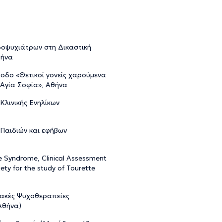
δοψυχιάτρων στη Δικαστική
θήνα
οδο «Θετικοί γονείς χαρούμενα
 Αγία Σοφία», Αθήνα
Κλινικής Ενηλίκων
 Παιδιών και εφήβων
te Syndrome, Clinical Assessment
ety for the study of Tourette
ιακές Ψυχοθεραπείες
 Αθήνα)