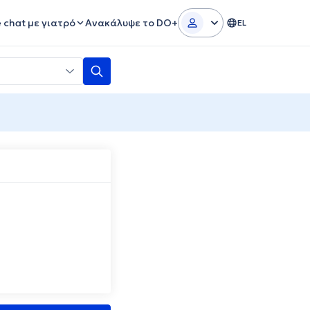
e chat με γιατρό
Ανακάλυψε το DO+
EL