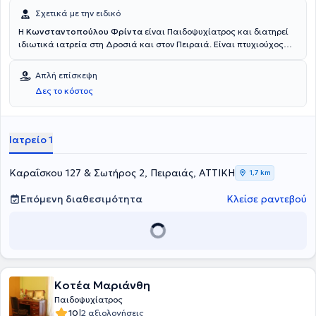
Σχετικά με την ειδικό
Η
Κωνσταντοπούλου Φρίντα
είναι Παιδοψυχίατρος και διατηρεί
ιδιωτικά ιατρεία στη Δροσιά και στον Πειραιά. Είναι πτυχιούχος
της Ιατρικής Σχολής του Δημοκρίτειου Πανεπιστημίου Θράκης και
έχει εκπαιδευτεί στη συστημική και οικογενειακή θεραπεία στη
Απλή επίσκεψη
Μονάδα Οικογενειακής Θεραπείας του Ψυχιατρικού Νοσοκομείου
Δες το κόστος
Αττικής. Επιπλέον, έχει εργαστεί στην Παιδοψυχιατρική Κλινική του
Γενικού Νοσοκομείου Πειραιά "Τζάνειο" και ασχολείται ιδιαίτερα με
τις διάχυτες αναπτυξιακές διαταραχές. Στο ιδιωτικό της ιατρείο
παρέχει εξειδικευμένες υπηρεσίες και αντιμετωπίζει πλήθος
Ιατρείο 1
παθήσεων.
Καραΐσκου 127 & Σωτήρος 2, Πειραιάς, ΑΤΤΙΚΗ
1,7 km
Επόμενη διαθεσιμότητα
Κλείσε ραντεβού
Κοτέα Μαριάνθη
Παιδοψυχίατρος
|
10
2 αξιολογήσεις