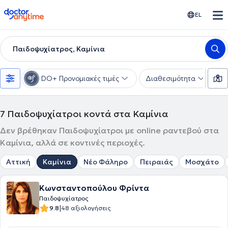
doctoranytime
EL
Παιδοψυχίατρος, Καμίνια
DO+ Προνομιακές τιμές
Διαθεσιμότητα
Υ
7
Παιδοψυχίατροι κοντά στα Καμίνια
Δεν βρέθηκαν Παιδοψυχίατροι με online ραντεβού στα
Καμίνια, αλλά σε κοντινές περιοχές.
Αττική
Καμίνια
Νέο Φάληρο
Πειραιάς
Μοσχάτο
Κωνσταντοπούλου Φρίντα
Παιδοψυχίατρος
|
9.8
48 αξιολογήσεις