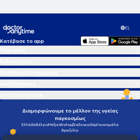
EL
Κατέβασε το app
Περιοχές
Ειδικότητες
Παθήσεις/Υπηρεσίες
Αναζητήσεις
doctoranytime
Διαμορφώνουμε το μέλλον της υγείας
παγκοσμίως
Ελλάδα
Βέλγιο
Μεξικό
Κολομβία
Εκουαδόρ
Γουατεμάλα
Βραζιλία