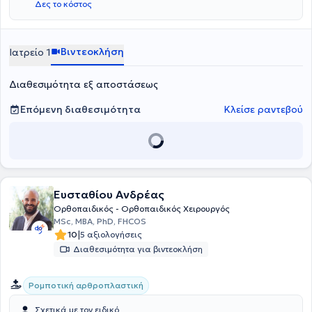
Δες το κόστος
του Ελληνικού Ιδρύματος Οστεοπόρωσης.
Βιντεοκλήση
Ιατρείο 1
Διαθεσιμότητα εξ αποστάσεως
Επόμενη διαθεσιμότητα
Κλείσε ραντεβού
Ευσταθίου Ανδρέας
Ορθοπαιδικός - Ορθοπαιδικός Χειρουργός
MSc, MBA, PhD, FHCOS
|
10
5 αξιολογήσεις
Διαθεσιμότητα για βιντεοκλήση
Ρομποτική αρθροπλαστική
Σχετικά με τον ειδικό