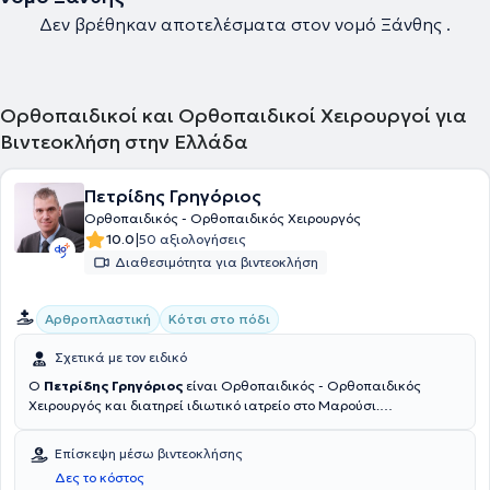
Δεν βρέθηκαν αποτελέσματα στον νομό Ξάνθης .
Ορθοπαιδικοί και Ορθοπαιδικοί Χειρουργοί για
Βιντεοκλήση στην Ελλάδα
Πετρίδης Γρηγόριος
Ορθοπαιδικός - Ορθοπαιδικός Χειρουργός
|
10.0
50 αξιολογήσεις
Διαθεσιμότητα για βιντεοκλήση
Αρθροπλαστική
Κότσι στο πόδι
Σχετικά με τον ειδικό
Ο
Πετρίδης Γρηγόριος
είναι Ορθοπαιδικός - Ορθοπαιδικός
Χειρουργός και διατηρεί ιδιωτικό ιατρείο στο Μαρούσι.
Πραγματοποίησε τις σπουδές του στο Πανεπιστήμιο της Μπολόνια
στην Ιταλία και πραγματοποίησε την εκπαιδευσή του στην
Επίσκεψη μέσω βιντεοκλήσης
Ορθοπαιδική στο 401 Γενικό Στρατιωτικό Νοσοκομείο Αθηνών.
Δες το κόστος
Διατελεί επιστημονικός συνεργάτης στις ιδιωτικές κλινικές