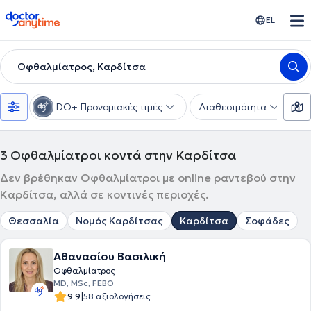
doctoranytime
EL
Οφθαλμίατρος, Καρδίτσα
DO+ Προνομιακές τιμές
Διαθεσιμότητα
Υ
3
Οφθαλμίατροι κοντά στην Καρδίτσα
Δεν βρέθηκαν Οφθαλμίατροι με online ραντεβού στην
Καρδίτσα, αλλά σε κοντινές περιοχές.
Θεσσαλία
Νομός Καρδίτσας
Καρδίτσα
Σοφάδες
Αθανασίου Βασιλική
Οφθαλμίατρος
MD, MSc, FEBO
|
9.9
58 αξιολογήσεις