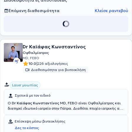
Διαθεσιμότητα εξ αποστάσεως
Επόμενη διαθεσιμότητα
Κλείσε ραντεβού
Dr Καϊάφας Κωνσταντίνος
Οφθαλμίατρος
MD, FEBO
|
10.0
226 αξιολογήσεις
Διαθεσιμότητα για βιντεοκλήση
Laser μυωπίας
Σχετικά με τον ειδικό
Ο
Dr Καϊάφας Κωνσταντίνος
MD, FEBO είναι Οφθαλμίατρος και
διατηρεί ιδιωτικό ιατρείο στην Πάτρα. Διαθέτει πτυχίο ιατρικής από
την Ιατρική Σχολή του Πανεπιστημίου Πατρών και ειδικεύτηκε στην
Οφθαλμολογία, στην Οφθαλμολογική Κλινική Augenärzte OWL,
Επίσκεψη μέσω βιντεοκλήσης
ένα από τα μεγαλύτερα οφθαλμοχειρουργικά κέντρα σε όλη τη
Δες το κόστος
Βόρεια Ρηνανία-Βεστφαλία. Μετεκπαιδεύτηκε στην Οφθαλμολογία,