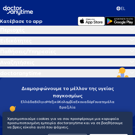
EL
Κατέβασε το app
Περιοχές
Ειδικότητες
Παθήσεις/Υπηρεσίες
Αναζητήσεις
doctoranytime
Διαμορφώνουμε το μέλλον της υγείας
παγκοσμίως
Ελλάδα
Βέλγιο
Μεξικό
Κολομβία
Εκουαδόρ
Γουατεμάλα
Βραζιλία
Χρησιμοποιούμε cookies για να σου προσφέρουμε μια κορυφαία
προσωποποιημένη εμπειρία doctoranytime και να σε βοηθήσουμε
να βρεις εύκολα αυτό που ψάχνεις.
Οροι χρήσης
Cookies
Πολιτική προστασίας προσωπικού απορρήτου