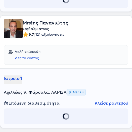
Πανεπιστημίου Θεσσαλονίκης και είναι υπεύθυνη παιδο-
οφθαλμολογικού ιατρείου στο νοσοκομείο ΑΧΕΠΑ. Είναι
πιστοποιημένη από την Ευρωπαϊκή Ακαδημία Οφθαλμολογίας
(Fellow of the European Board of Ophthalmology) και απόφοιτος της
Μπέης Παναγιώτης
Ιατρικής Σχολής του Αριστοτελείου Πανεπιστημίου Θεσσαλονίκης με
μεταπτυχιακές σπουδές στις Κλινικές Εφαρμογές Μοριακής
Οφθαλμίατρος
Ιατρικής. Ασχολείται πολύ ενεργά με την κλινική έρευνα και η
|
9.7
121 αξιολογήσεις
αξιόλογη ερευνητική εμπειρία που διαθέτει αποτυπώνεται στην
πληθώρα επιστημονικών δημοσιεύσεων σε διεθνή περιοδικά
Οφθαλμολογίας καθώς και πλήθος ανακοινώσεων σε συνέδρια
Απλή επίσκεψη
στα οποία συχνά συμμετέχει σε εξωτερικό και Ελλάδα.
Δες το κόστος
Ιατρείο 1
Αχιλλέως 9, Φάρσαλα, ΛΑΡΙΣΑ
40,6 km
Επόμενη διαθεσιμότητα
Κλείσε ραντεβού