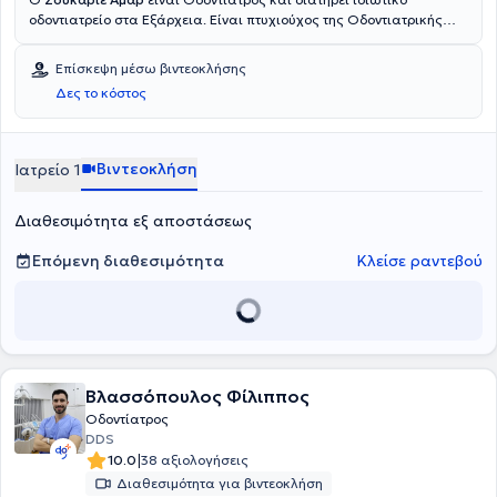
οδοντιατρείο στα Εξάρχεια. Είναι πτυχιούχος της Οδοντιατρικής
Σχολής του Εθνικού και Καποδιστριακού Πανεπιστημίου Αθηνών
(ΕΚΠΑ) και διαθέτει πολυετή εμπειρία. Στο οδοντιατρείο του
Επίσκεψη μέσω βιντεοκλήσης
παρέχονται οδοντιατρικές υπηρεσίες υψηλής ποιότητας σε ένα
Δες το κόστος
σύγχρονο και ευχάριστο περιβάλλον.
Βιντεοκλήση
Ιατρείο 1
Διαθεσιμότητα εξ αποστάσεως
Επόμενη διαθεσιμότητα
Κλείσε ραντεβού
Βλασσόπουλος Φίλιππος
Οδοντίατρος
DDS
|
10.0
38 αξιολογήσεις
Διαθεσιμότητα για βιντεοκλήση