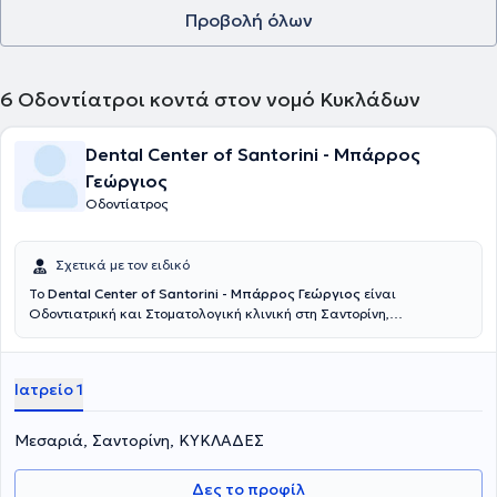
Προβολή όλων
6
Οδοντίατροι κοντά στον νομό Κυκλάδων
Dental Center of Santorini - Μπάρρος
Γεώργιος
Οδοντίατρος
Σχετικά με τον ειδικό
Το
Dental Center of Santorini - Μπάρρος Γεώργιος
είναι
Οδοντιατρική και Στοματολογική κλινική στη Σαντορίνη,
Επιστημονικός Υπεύθυνος του οποίου είανι ο Οδοντίατρος Μπάρρος
Γεώργιος. Σπούδασε στην Οδοντιατρική Σχολή Αριστοτέλειου
Πανεπιστήμιου της Θεσσαλονίκης, από όπου και αποφοίτησε το
Ιατρείο 1
1987. Παρακολούθησε στο τμήμα του πανεπιστήμιου Θεσσαλονίκης
επί τέσσερα έτη το τμήμα Οδοντοπροσθετολογίας. Το 1993
παρακολούθησε επί τρία συναπτά έτη στο Ινστιτούτο Ερευνών και
Μεσαριά, Σαντορίνη, ΚΥΚΛΑΔΕΣ
Εφαρμογών Ομοιοπαθητικής Ιατρικής, στο Νοσοκομείο Αγλαΐα
Κυριακού μαθήματα Ομοιοπαθητικής Ιατρικής καθώς και
Δες το προφίλ
Ομοιοπαθητικής Οδοντιατρικής, λαμβάνοντας πιστοποιητικό