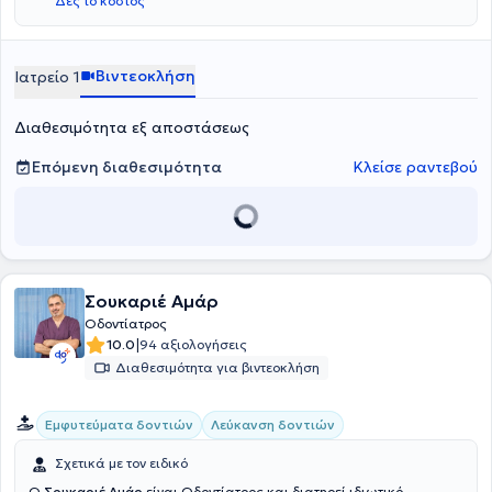
Δες το κόστος
είναι πλήρως εξοπλισμένος, ενώ είναι καθαρός και φιλόξενος τόσο
για τους μεγάλους, όσο και για τους μικρούς ασθενείς.
Βιντεοκλήση
Ιατρείο 1
Διαθεσιμότητα εξ αποστάσεως
Επόμενη διαθεσιμότητα
Κλείσε ραντεβού
Σουκαριέ Αμάρ
Οδοντίατρος
|
10.0
94 αξιολογήσεις
Διαθεσιμότητα για βιντεοκλήση
Εμφυτεύματα δοντιών
Λεύκανση δοντιών
Σχετικά με τον ειδικό
Ο
Σουκαριέ Αμάρ
είναι Οδοντίατρος και διατηρεί ιδιωτικό