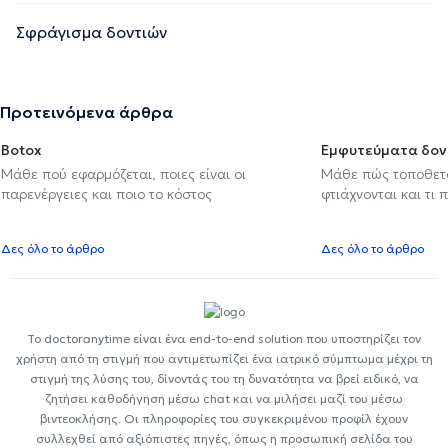
Σφράγισμα δοντιών
Προτεινόμενα άρθρα
Botox
Εμφυτεύματα δον
Μάθε πού εφαρμόζεται, ποιες είναι οι
Μάθε πώς τοποθετού
παρενέργειες και ποιο το κόστος
φτιάχνονται και τι 
Δες όλο το άρθρο
Δες όλο το άρθρο
Το doctoranytime είναι ένα end-to-end solution που υποστηρίζει τον
χρήστη από τη στιγμή που αντιμετωπίζει ένα ιατρικό σύμπτωμα μέχρι τη
στιγμή της λύσης του, δίνοντάς του τη δυνατότητα να βρεί ειδικό, να
ζητήσει καθοδήγηση μέσω chat και να μιλήσει μαζί του μέσω
βιντεοκλήσης. Οι πληροφορίες του συγκεκριμένου προφίλ έχουν
συλλεχθεί από αξιόπιστες πηγές, όπως η προσωπική σελίδα του