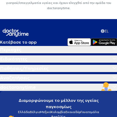
γιατρού/επαγγελματία υγείας και έχουν ελεγχθεί από την ομάδα του
doctoranytime.
EL
Κατέβασε το app
Περιοχές
Ειδικότητες
Παθήσεις/Υπηρεσίες
Αναζητήσεις
doctoranytime
Διαμορφώνουμε το μέλλον της υγείας
παγκοσμίως
Ελλάδα
Βέλγιο
Μεξικό
Κολομβία
Εκουαδόρ
Γουατεμάλα
Βραζιλία