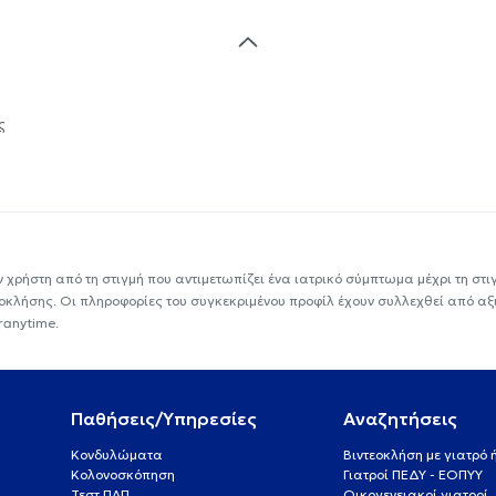
ς
ν χρήστη από τη στιγμή που αντιμετωπίζει ένα ιατρικό σύμπτωμα μέχρι τη στιγμ
εοκλήσης. Οι πληροφορίες του συγκεκριμένου προφίλ έχουν συλλεχθεί από αξ
ranytime.
Παθήσεις/Υπηρεσίες
Αναζητήσεις
Κονδυλώματα
Βιντεοκλήση με γιατρό
Κολονοσκόπηση
Γιατροί ΠΕΔΥ - ΕΟΠΥΥ
Τεστ ΠΑΠ
Οικογενειακοί γιατροί