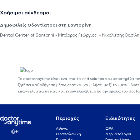
Χρήσιμοι σύνδεσμοι
Δημοφιλείς Οδοντίατροι στη Σαντορίνη
Dental Center of Santorini - Μπάρρος Γεώργιος
Νικολίτσης Βασίλη
Το doctoranytime είναι ένα end-to-end solution που υποστηρίζει το
ζητήσει καθοδήγηση μέσω chat και να μιλήσει μαζί του μέσω βιντ
επαγγελματία υγείας και έχουν ελεγχθεί από την ομάδα του docto
Περιοχές
Ειδικότητες
Αθήνα
ΩΡΛ
EL
Θεσσαλονίκη
Δερματολόγοι
Πειραιάς
Γυναικολόγοι