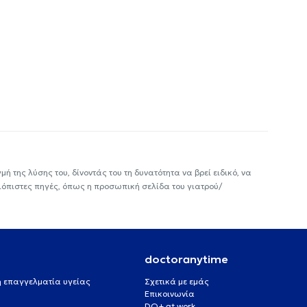
ή της λύσης του, δίνοντάς του τη δυνατότητα να βρεί ειδικό, να
ιόπιστες πηγές, όπως η προσωπική σελίδα του γιατρού/
doctoranytime
 ή επαγγελματία υγείας
Σχετικά με εμάς
Επικοινωνία
DO+ at work