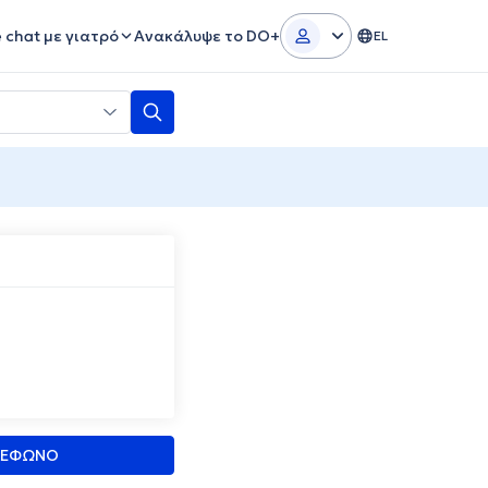
e chat με γιατρό
Ανακάλυψε το DO+
EL
ΛΕΦΩΝΟ