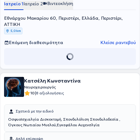
Βιντεοκλήση
Ιατρείο 1
Ιατρείο 2
Εθνάρχου Μακαρίου 60, Περιστέρι, Ελλάδα, Περιστέρι,
ΑΤΤΙΚΗ
5,0 km
Επόμενη διαθεσιμότητα
Κλείσε ραντεβού
Κατσέλη Κωνσταντίνα
Νευροχειρουργός
|
10
8 αξιολογήσεις
Σχετικά με την ειδικό
ΟσφυοΙσχιαλγία Δισκεκτομή, Σπονδυλόλιση Σπονδυλοδεσία ,
Όγκους Νωτιαίου Μυελού,Εγκεφάλου Αυχενσλγία
Απλή επίσκεψη