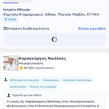
στήλης.
Ακαδημίας Αθηνών, όπου και παραμένει μεταδιδακτορικός
ερευνητής.
Ιατρείο Αθηνών
Καρτάλη 8 (ημιώροφος), Αθήνα, Πλατεία Μαβίλη, ΑΤΤΙΚΗ
0,8 km
Επόμενη διαθεσιμότητα
Κλείσε ραντεβού
Καραγεώργος Νικόλαος
Νευροχειρουργός
|
10.0
36 αξιολογήσεις
Αδένωμα υπόφυσης
Ανεύρυσμα
Αυχενικό σύνδρομο
Δισκοκήλη
Όγκος στο κεφάλι
Σχετικά με τον ειδικό
Ο ιατρός Δρ.
Καραγεώργος Νικόλαος
είναι Νευροχειρουργός
εξειδικευμένος στην Ενδοσκοπική Νευροχειρουργική Εγκεφάλου &