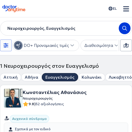
doctoranytime
EL
Νευροχειρουργός, Ευαγγελισμός
DO+ Προνομιακές τιμές
Διαθεσιμότητα
Υ
1
Νευροχειρουργός στον Ευαγγελισμό
Αττική
Αθήνα
Ευαγγελισμός
Κολωνάκι
Λυκαβηττό
Κωνσταντέλιας Αθανάσιος
Νευροχειρουργός
|
9.8
62 αξιολογήσεις
Αυχενικό σύνδρομο
Σχετικά με τον ειδικό