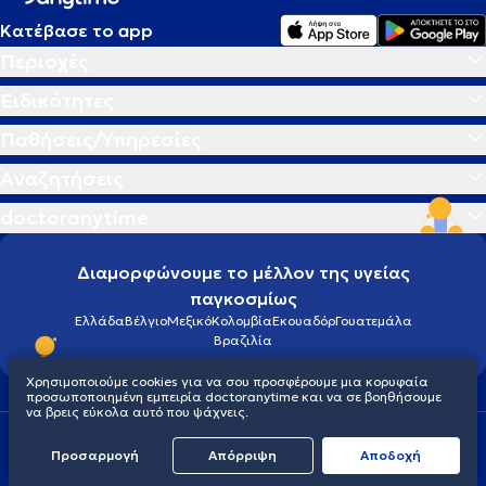
Κατέβασε το app
Περιοχές
Ειδικότητες
Παθήσεις/Υπηρεσίες
Αναζητήσεις
doctoranytime
Διαμορφώνουμε το μέλλον της υγείας
παγκοσμίως
Ελλάδα
Βέλγιο
Μεξικό
Κολομβία
Εκουαδόρ
Γουατεμάλα
Βραζιλία
Χρησιμοποιούμε cookies για να σου προσφέρουμε μια κορυφαία
προσωποποιημένη εμπειρία doctoranytime και να σε βοηθήσουμε
να βρεις εύκολα αυτό που ψάχνεις.
Οροι χρήσης
Cookies
Πολιτική προστασίας προσωπικού απορρήτου
Προσαρμογή
Απόρριψη
Aποδοχή
© 2026 doctoranytime