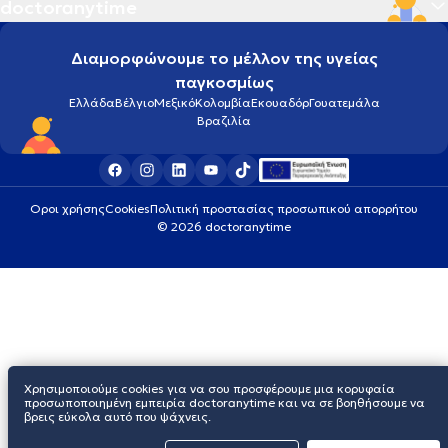
doctoranytime
Διαμορφώνουμε το μέλλον της υγείας
παγκοσμίως
Ελλάδα
Βέλγιο
Μεξικό
Κολομβία
Εκουαδόρ
Γουατεμάλα
Βραζιλία
Οροι χρήσης
Cookies
Πολιτική προστασίας προσωπικού απορρήτου
© 2026 doctoranytime
Χρησιμοποιούμε cookies για να σου προσφέρουμε μια κορυφαία
προσωποποιημένη εμπειρία doctoranytime και να σε βοηθήσουμε να
βρεις εύκολα αυτό που ψάχνεις.