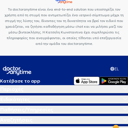
Το doctoranytime είναι ένα end-to-end solution που υποστηρίζει τον
χρήστη από τη στιγμή που αντιμετωπίζει ένα ιατρικό σύμπτωμα μέχρι τη
στιγμή της λύσης του, δίνοντας του τη δυνατότητα να βρεί τον ειδικό που
χρειάζεται, να ζητήσει καθοδήγηση μέσω chat και να μιλήσει μαζί του
μέσω βιντεοκλήσης. Η Κατσελη Κωνσταντινα έχει συμπληρώσει τις
πληροφορίες που αναγράφονται, οι οποίες τίθενται υπό επεξεργασία
από την ομάδα του doctoranytime.
EL
Κατέβασε το app
Περιοχές
Ειδικότητες
Παθήσεις/Υπηρεσίες
Αναζητήσεις