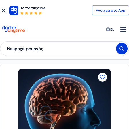
Doctoranytime
Άνοιγμα στο App
doctoranytime
EL
Νευροχειρουργός