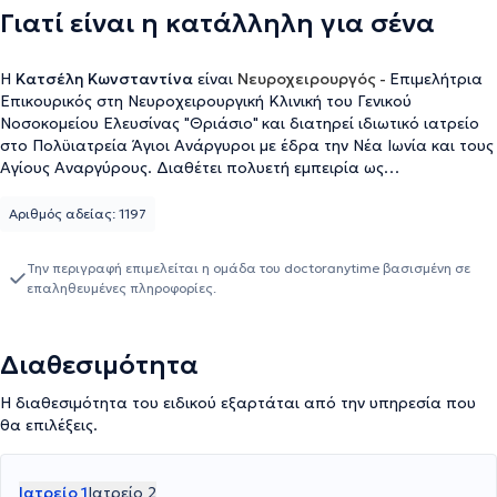
Γιατί είναι η κατάλληλη για σένα
Η
Κατσέλη Κωνσταντίνα
είναι
Νευροχειρουργός -
Επιμελήτρια
Επικουρικός στη Νευροχειρουργική Κλινική του Γενικού
Νοσοκομείου Ελευσίνας "Θριάσιο"
και διατηρεί ιδιωτικό ιατρείο
στο Πολϋιατρεία Άγιοι Ανάργυροι με έδρα την Νέα Ιωνία και τους
Αγίους Αναργύρους. Διαθέτει πολυετή εμπειρία ως
Νευροχειρουργός στο Γενικό Νοσοκομείο Θριάσιο , στην
αντιμετώπιση των παθήσεων της σπονδυλικής στήλης με
Αριθμός αδείας: 1197
συμμετοχή του Νωτιαίου Μυελού και των Νευρικών ριζών(
δισκοκήλη, μυελοπάθεια , σπονδυλολίσθηση ) των όγκων του
Την περιγραφή επιμελείται η ομάδα του doctoranytime βασισμένη σε
Νωτιαίου Μυελού και Εγκεφάλου (μινηγγίωμα GB ), διαταραχών
επαληθευμένες πληροφορίες.
του Εγκεφαλονωτιαίου υγρού (Υδροκέφαλο ενηλίκων) , του
Περιφερικά νευρικού (Σύνδρομο καρπιαίου σωλήνα , ) , Χρόνιες
υποσκληρίδιςε συλλογές Εγκεφάλου και διαχείρηση του
Διαθεσιμότητα
νευροπαθητικού πόνου. Διαθέτει εμπειρία στην αντιμετώπιση
βαρέος πάσχοντων νευροχειρουργικών ασθενών καθώς
Η διαθεσιμότητα του ειδικού εξαρτάται από την υπηρεσία που
εξειδικεύτηκε στη Νευροεντατικολογία στην Κλινική Εντατικής
θα επιλέξεις.
Θεραπείας του Πανεπιστημιακού Νοσοκομείου Λάρισας. Είναι
επιστημονικός συνεργάτης στο Τμήμα Αντιμετώπισης Πόνου του
Γενικό Νοσοκομείο "Θριάσιο", μέλος της Ελληνικής Εταιρείας
Ιατρείο 1
Ιατρείο 2