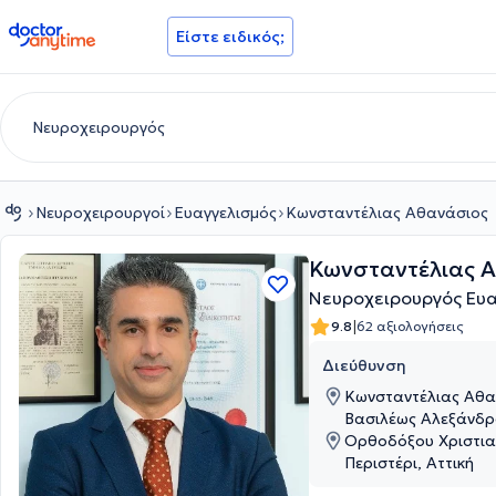
doctoranytime
Είστε ειδικός;
Νευροχειρουργοί
Ευαγγελισμός
Κωνσταντέλιας Αθανάσιος
Κωνσταντέλιας 
Νευροχειρουργός Ευα
|
9.8
62 αξιολογήσεις
Διεύθυνση
Κωνσταντέλιας Αθα
Βασιλέως Αλεξάνδρο
Αττική
Ορθοδόξου Χριστια
Περιστέρι, Αττική