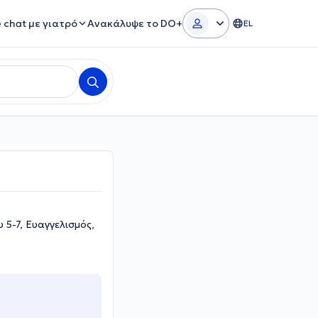
e chat με γιατρό
Ανακάλυψε το DO+
EL
5-7, Ευαγγελισμός,