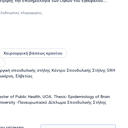
ατριβής την Επιδημιολογία των Όγκων του Εγκεφάλου
στικής απασχόλησης και μετεκπαιδεύτηκε στο τμήμα
 Διαθέτει το Πανευρωπαϊκό Δίπλωμα Σπονδυλικής Στήλης
αληθευμένες πληροφορίες.
δοσκοπική Νευροχειρουργική βάσης κρανίου στο Università
 Secondo Livello. Οι βιβλιογραφικές του αναφορές
λινικές.
Χειρουργική βάσεως κρανίου
ν
ργική σπονδυλικής στήλης Κέντρο Σπονδυλικής Στήλης SRH
ουκέρνη, Ελβετίας
er of Public Health, UOA, Thesis: Epidemiology of Brain
 University -Πανευρωπαϊκό Δίπλωμα Σπονδυλικής Στήλης
την επίσκεψη