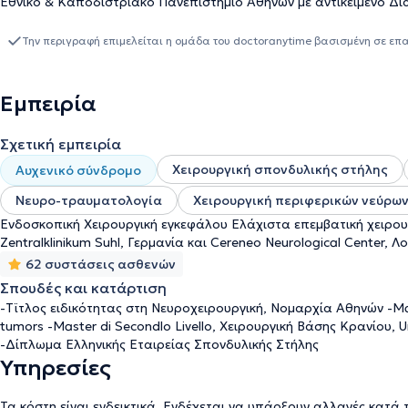
Εθνικό & Καποδιστριακό Πανεπιστήμιο Αθηνών με αντικείμενο Δι
Διεθνώς. Στη συνέχεια ειδικεύτηκε σε θέση πλήρους και αποκλει
Σπονδυλικής Στήλης στο SRH Zentralklinikum Suhl στη Γερμανία.
Την περιγραφή επιμελείται η ομάδα του doctoranytime βασισμένη σε επ
Eurospine Diploma. Έχει πραγματοποιήσει μετεκπαίδευση στην Εν
degli Studi di Verona της Ιταλίας όπου έχει λάβει τίτλο Master di
υπερβαίνουν τις 1100. Ο ιατρός συνεργάζεται με νοσοκομεία και κ
Εμπειρία
Σχετική εμπειρία
Χειρουργική σπονδυλικής στήλης
Αυχενικό σύνδρομο
Νευρο-τραυματολογία
Χειρουργική περιφερικών νεύρω
Ενδοσκοπική Χειρουργική εγκεφάλου Ελάχιστα επεμβατική χειρου
Zentralklinikum Suhl, Γερμανία και Cereneo Neurological Center, Λ
62 συστάσεις ασθενών
Σπουδές και κατάρτιση
-Τϊτλος ειδικότητας στη Νευροχειρουργική, Νομαρχία Αθηνών -Mast
tumors -Master di Secondlo Livello, Χειρουργική Βάσης Κρανίου,
-Δίπλωμα Ελληνικής Εταιρείας Σπονδυλικής Στήλης
Υπηρεσίες
Τα κόστη είναι ενδεικτικά. Ενδέχεται να υπάρξουν αλλαγές κατά 