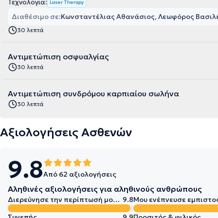
Τεχνολογία:
Laser Therapy
Διαθέσιμο σε:
Κωνσταντέλιας Αθανάσιος, Λεωφόρος Βασιλέ
30 λεπτά
Αντιμετώπιση οσφυαλγίας
30 λεπτά
Αντιμετώπιση συνδρόμου καρπιαίου σωλήνα
30 λεπτά
Αξιολογήσεις Ασθενών
9.8
Από 62 αξιολογήσεις
Αληθινές αξιολογήσεις για αληθινούς ανθρώπους
Διερεύνησε την περίπτωσή μου σε βάθος
9.8
Μου ενέπνευσε εμπιστο
Συνεπής
9.9
Προσιτός & φιλικός