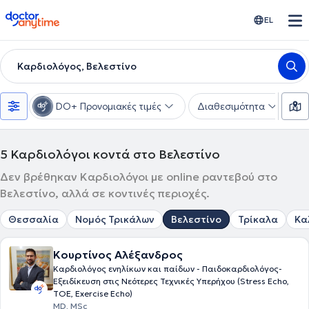
doctoranytime
EL
Καρδιολόγος, Βελεστίνο
DO+ Προνομιακές τιμές
Διαθεσιμότητα
Υ
5
Καρδιολόγοι κοντά στο Βελεστίνο
Δεν βρέθηκαν Καρδιολόγοι με online ραντεβού στο
Βελεστίνο, αλλά σε κοντινές περιοχές.
Θεσσαλία
Νομός Τρικάλων
Βελεστίνο
Τρίκαλα
Κα
Κουρτίνος Αλέξανδρος
Καρδιολόγος ενηλίκων και παίδων - Παιδοκαρδιολόγος-
Εξειδίκευση στις Νεότερες Τεχνικές Υπερήχου (Stress Echo,
TOE, Exercise Echo)
MD, MSc