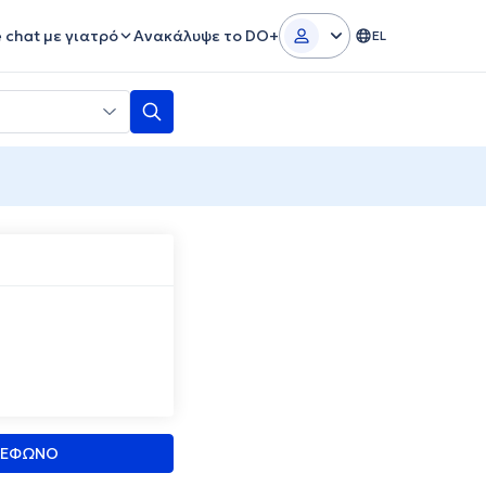
e chat με γιατρό
Ανακάλυψε το DO+
EL
ΛΕΦΩΝΟ