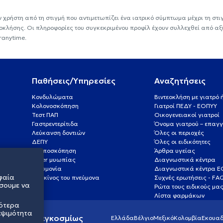
ν χρήστη από τη στιγμή που αντιμετωπίζει ένα ιατρικό σύμπτωμα μέχρι τη στιγμ
εοκλήσης. Οι πληροφορίες του συγκεκριμένου προφίλ έχουν συλλεχθεί από αξ
ranytime.
Παθήσεις/Υπηρεσίες
Αναζητήσεις
Κονδυλώματα
Βιντεοκλήση με γιατρό
Κολονοσκόπηση
Γιατροί ΠΕΔΥ - ΕΟΠΥΥ
Τεστ ΠΑΠ
Οικογενειακοί γιατροί
Γαστρεντερίτιδα
Όνομα γιατρού – επαγγ
Λεύκανση δοντιών
Όλες οι περιοχές
ΔΕΠΥ
Όλες οι ειδικότητες
Κολποσκόπηση
Άρθρα υγείας
Laser μυωπίας
Διαγνωστικά κέντρα
Πνευμονία
Διαγνωστικά κέντρα 
φαία
Καρκίνος του πνεύμονα
Συχνές ερωτήσεις - FA
σουμε να
Ρώτα τους ειδικούς μα
Λίστα φαρμάκων
σότερα
εψιμότητα
ς υγείας παγκοσμίως
Ελλάδα
Βέλγιο
Μεξικό
Κολομβία
Εκουαδ