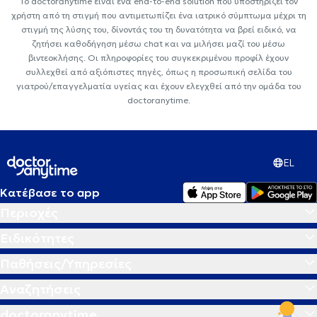
Το doctoranytime είναι ένα end-to-end solution που υποστηρίζει τον
χρήστη από τη στιγμή που αντιμετωπίζει ένα ιατρικό σύμπτωμα μέχρι τη
στιγμή της λύσης του, δίνοντάς του τη δυνατότητα να βρεί ειδικό, να
ζητήσει καθοδήγηση μέσω chat και να μιλήσει μαζί του μέσω
βιντεοκλήσης. Οι πληροφορίες του συγκεκριμένου προφίλ έχουν
συλλεχθεί από αξιόπιστες πηγές, όπως η προσωπική σελίδα του
γιατρού/επαγγελματία υγείας και έχουν ελεγχθεί από την ομάδα του
doctoranytime.
EL
Κατέβασε το app
Περιοχές
Ειδικότητες
Παθήσεις/Υπηρεσίες
Αναζητήσεις
doctoranytime