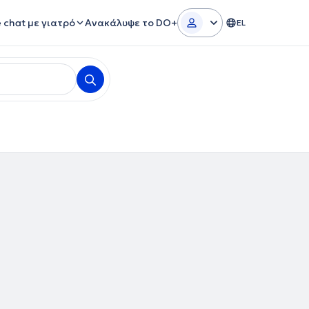
e chat με γιατρό
Ανακάλυψε το DO+
EL