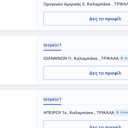
ιαθωρακική
Ομογενών Αμερικής 5, Καλαμπάκα , ΤΡΙΚΑ
ατρών του
ει έντονο
υνεδρίες για
Δες το προφίλ
ν “EP traces”
aching and
με την Ιατρική
εις σε υψηλού
ίας και
Ιατρείο 1
η και εκτενή
ασθενείς τους.
ΙΩΑΝΝΙΝΩΝ 11, Καλαμπάκα , ΤΡΙΚΑΛΑ
0,
Δες το προφίλ
Ιατρείο 1
ΗΠΕΙΡΟΥ 14, Καλαμπάκα , ΤΡΙΚΑΛΑ
0,6 
Δες το προφίλ