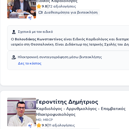
Ειδικός Καρδιολόγος
|
9.8
72 αξιολογήσεις
Διαθεσιμότητα για βιντεοκλήση
Σχετικά με τον ειδικό
Ο
Βολουδάκης Κωνσταντίνος
είναι Ειδικός Καρδιολόγος και διατηρε
ιατρείο στη Θεσσαλονίκη. Είναι Διδάκτωρ της Ιατρικής Σχολής του Δη
Πανεπιστημίου Θράκης και πτυχιούχος της Ιατρικής Σχολής του Αριστ
Πανεπιστημίου Θεσσαλονίκης. Ειδικεύτηκε στην Καρδιολογία στο Γενι
Ηλεκτρονική συνταγογράφηση μέσω βιντεοκλήσης
Θεσσαλονίκης "Γ. Παπανικολάου" και μετεκπαιδεύτηκε στην Εντατική
Δες το κόστος
Peterborough District Hospital στο Cambridge και στο Νοσοκομείο Karo
Στοκχόλμη της Σουηδίας. Ο γιατρός διετέλεσε Επιμελητής για 20 έτη σ
Νοσοκομείο Θεσσαλονίκης "Άγιος Παύλος" και Συντονιστής Διευθυντή
στην Καρδιολογική Κλινική του Γενικού Νοσοκομείου Χαλκιδικής. Στο ι
ιατρείο προσφέρει πλήθος υπηρεσιών, σεβόμενος τις ανάγκες εκάστο
Γεροντίτης Δημήτριος
Καρδιολόγος - Αρρυθμιολόγος - Επεμβατικός
Ηλεκτροφυσιολόγος
MD, MRCP
|
9.9
11 αξιολογήσεις