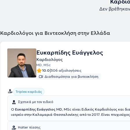
Καρδιο
Δεν βρέθηκα
Καρδιολόγοι για Βιντεοκλήση στην Ελλάδα
Ευκαρπίδης Ευάγγελος
Καρδιολόγος
MD, MSc
|
10.0
306 αξιολογήσεις
Διαθεσιμότητα για βιντεοκλήση
Triplex καρδιάς
Σχετικά με τον ειδικό
Ο
Ευκαρπίδης Ευάγγελος
MD, MSc είναι Ειδικός Καρδιολόγος και δια
ιατρείο στην Καλαμαριά Θεσσαλονίκης από το 2017. Είναι πτυχιούχος 
Σχολής του Αριστοτελείου Πανεπιστημίου Θεσσαλονίκης και είναι κάτ
μεταπτυχιακού διπλώματος στην Ιατρική Έρευνα, από το ίδιο πανεπιστ
Holter πίεσης