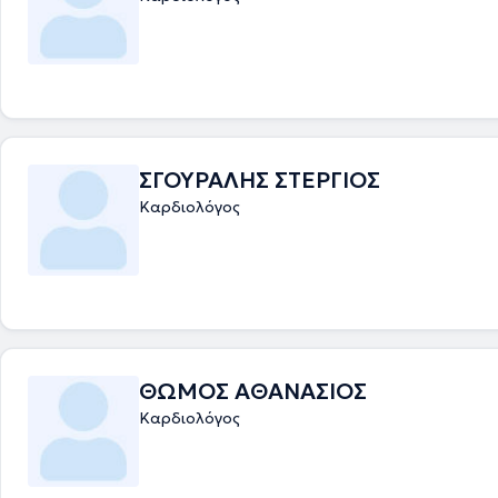
Υπερηχοκαρδιογραφίας (British Society of Echocardiography) στη Δ
Υπερηχοκαρδιογραφία και είναι μέλος του Βασιλικού Κολλεγίου των Ι
Ηνωμένου Βασιλείου (RCP). Επιπλέον, των κλινικών δραστηριοτήτων έχ
ερευνητικό και διδακτικό ενδιαφέρον. Έχει οργανώσει εκπαιδευτικές σ
τους ειδικευόμενους Καρδιολογίας και ήταν υπεύθυνος οργάνωσης τω
στο Wessex Deanery. Έχει ολοκληρώσει το post-graduate module “Te
Learning in Medical Education” στο University College London σχετικά 
εκπαίδευση. Έχει συμμετάσχει σε κλινικές μελέτες και έχει δημοσιεύσ
κύρους διεθνή επιστημονικά περιοδικά στην ειδικότητα της Καρδιολογ
ΣΓΟΥΡΑΛΗΣ ΣΤΕΡΓΙΟΣ
Ηλεκτροφυσιολογίας. Στα ιατρεία του, με πλήρη επιστημονική κατάρτισ
Καρδιολόγος
πρακτική εμπειρία, παρέχει υψηλού επιπέδου ιατρική φροντίδα στους 
ΘΩΜΟΣ ΑΘΑΝΑΣΙΟΣ
Καρδιολόγος