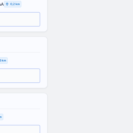
ΛΑ
0,2 km
6 km
km