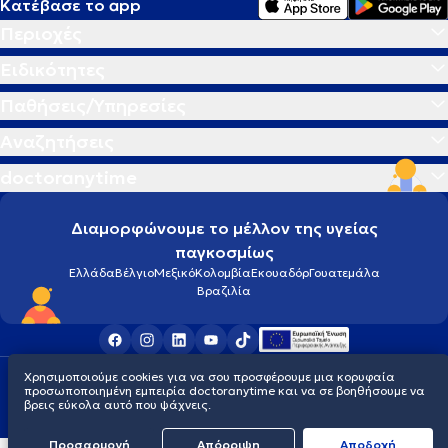
Κατέβασε το app
Περιοχές
Ειδικότητες
Παθήσεις/Υπηρεσίες
Αναζητήσεις
doctoranytime
Διαμορφώνουμε το μέλλον της υγείας
παγκοσμίως
Ελλάδα
Βέλγιο
Μεξικό
Κολομβία
Εκουαδόρ
Γουατεμάλα
Βραζιλία
Χρησιμοποιούμε cookies για να σου προσφέρουμε μια κορυφαία
Οροι χρήσης
Cookies
Πολιτική προστασίας προσωπικού απορρήτου
προσωποποιημένη εμπειρία doctoranytime και να σε βοηθήσουμε να
© 2026 doctoranytime
βρεις εύκολα αυτό που ψάχνεις.
Προσαρμογή
Απόρριψη
Aποδοχή