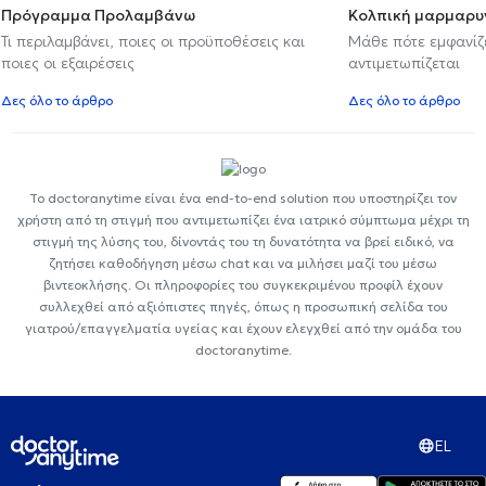
Πρόγραμμα Προλαμβάνω
Κολπική μαρμαρυ
Τι περιλαμβάνει, ποιες οι προϋποθέσεις και
Μάθε πότε εμφανίζε
ποιες οι εξαιρέσεις
αντιμετωπίζεται
Δες όλο το άρθρο
Δες όλο το άρθρο
Το doctoranytime είναι ένα end-to-end solution που υποστηρίζει τον
χρήστη από τη στιγμή που αντιμετωπίζει ένα ιατρικό σύμπτωμα μέχρι τη
στιγμή της λύσης του, δίνοντάς του τη δυνατότητα να βρεί ειδικό, να
ζητήσει καθοδήγηση μέσω chat και να μιλήσει μαζί του μέσω
βιντεοκλήσης. Οι πληροφορίες του συγκεκριμένου προφίλ έχουν
συλλεχθεί από αξιόπιστες πηγές, όπως η προσωπική σελίδα του
γιατρού/επαγγελματία υγείας και έχουν ελεγχθεί από την ομάδα του
doctoranytime.
EL