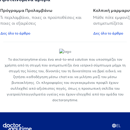
Πρόγραμμα Προλαμβάνω
Κολπική μαρμαρυ
Τι περιλαμβάνει, ποιες οι προϋποθέσεις και
Μάθε πότε εμφανίζε
ποιες οι εξαιρέσεις
αντιμετωπίζεται
Δες όλο το άρθρο
Δες όλο το άρθρο
Το doctoranytime είναι ένα end-to-end solution που υποστηρίζει τον
χρήστη από τη στιγμή που αντιμετωπίζει ένα ιατρικό σύμπτωμα μέχρι τη
στιγμή της λύσης του, δίνοντάς του τη δυνατότητα να βρεί ειδικό, να
ζητήσει καθοδήγηση μέσω chat και να μιλήσει μαζί του μέσω
βιντεοκλήσης. Οι πληροφορίες του συγκεκριμένου προφίλ έχουν
συλλεχθεί από αξιόπιστες πηγές, όπως η προσωπική σελίδα του
γιατρού/επαγγελματία υγείας και έχουν ελεγχθεί από την ομάδα του
doctoranytime.
EL