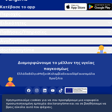
Κατέβασε το app
Περιοχές
Ειδικότητες
Παθήσεις/Υπηρεσίες
Αναζητήσεις
doctoranytime
Διαμορφώνουμε το μέλλον της υγείας
παγκοσμίως
Ελλάδα
Βέλγιο
Μεξικό
Κολομβία
Εκουαδόρ
Γουατεμάλα
Βραζιλία
Χρησιμοποιούμε cookies για να σου προσφέρουμε μια κορυφαία
Οροι χρήσης
Cookies
Πολιτική προστασίας προσωπικού απορρήτου
προσωποποιημένη εμπειρία doctoranytime και να σε βοηθήσουμε να
© 2026 doctoranytime
βρεις εύκολα αυτό που ψάχνεις.