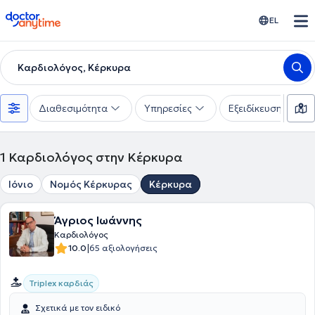
doctoranytime
EL
Καρδιολόγος, Κέρκυρα
Διαθεσιμότητα
Υπηρεσίες
Εξειδίκευση
1
Καρδιολόγος στην Κέρκυρα
Ιόνιο
Νομός Κέρκυρας
Κέρκυρα
Άγριος Ιωάννης
Καρδιολόγος
|
10.0
65 αξιολογήσεις
Triplex καρδιάς
Σχετικά με τον ειδικό